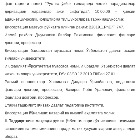
фан тармоғи номи): “Рус ва ўзбек тилларида лексик парадигмалар
a
деривацион жараёнлар акси сифатида”, 10.00.06 – Қиёсий
t
адабиётшунослик, чоғиштирма тилшунослик ва таржимашунослик.
i
Диссертация мавзуси рўйхатга олинган рақам: B2019.1.PhD/Fil747.
o
n
Илмий раҳбар: Джуманова Дилбар Рахимовна, филология фанлари
доктори, профессор.
Диссертация бажарилган муассаса номи: Ўзбекистон давлат жаҳон
тиллари университети.
ИК фаолият кўрсатаётган муассаса номи, ИК рақами: Ўзбекистон давлат
жаҳон тиллари университети, DSc.03/30.12.2019.Fil/Ped.27.01.
Расмий оппонентлар: Хашимова Дилдора Ўринбаевна, педагогика
фанлари доктори, профессор; Бакиров Поён Уралович, филология
фанлари доктори, профессор.
Етакчи ташкилот: Жиззах давлат педагогика институти.
Диссертация йўналиши: назарий ва амалий аҳамиятга молик.
II. Тадқиқотнинг мақсади
рус ва ўзбек тиллари сўз ясалиши тизимида
синонимия ва омонимиянинг парадигматик хусусиятларини аниқлашдан
иборат.