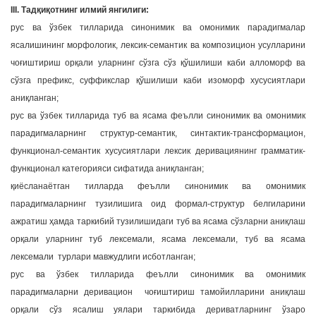
III. Тадқиқотнинг илмий янгилиги:
рус ва ўзбек тилларида синонимик ва омонимик парадигмалар
ясалишининг морфологик, лексик-семантик ва композицион усулларини
чоғиштириш орқали уларнинг сўзга сўз қўшилиши каби алломорф ва
сўзга префикс, суффикслар қўшилиши каби изоморф хусусиятлари
аниқланган;
рус ва ўзбек тилларида туб ва ясама феълли синонимик ва омонимик
парадигмаларнинг структур-семантик, синтактик-трансформацион,
функционал-семантик хусусиятлари лексик деривациянинг грамматик-
функционал категорияси сифатида аниқланган;
қиёсланаётган тилларда феълли синонимик ва омонимик
парадигмаларнинг тузилишига оид формал-структур белгиларини
ажратиш ҳамда таркибий тузилишидаги туб ва ясама сўзларни аниқлаш
орқали уларнинг туб лексемали, ясама лексемали, туб ва ясама
лексемали турлари мавжудлиги исботланган;
рус ва ўзбек тилларида феълли синонимик ва омонимик
парадигмаларни деривацион чоғиштириш тамойилларини аниқлаш
орқали сўз ясалиш уялари таркибида дериватларнинг ўзаро