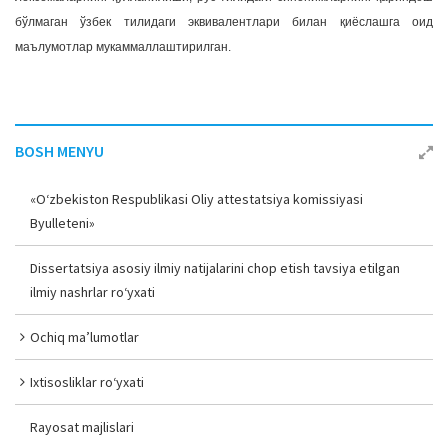
бўлмаган ўзбек тилидаги эквивалентлари билан қиёслашга оид
маълумотлар мукаммаллаштирилган.
BOSH MENYU
«O‘zbekiston Respublikasi Oliy attestatsiya komissiyasi
Byulleteni»
Dissertatsiya asosiy ilmiy natijalarini chop etish tavsiya etilgan
ilmiy nashrlar ro‘yxati
Ochiq ma’lumotlar
Ixtisosliklar ro‘yxati
Rayosat majlislari