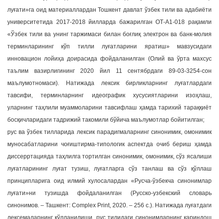
луғати»га оид материаллардан Тошкент давлат ўзбек тили ва адабиёти
университетида 2017-2018 йилларда бажарилган ОТ-А1-018 рақамли
«Ўзбек тили ва унинг таржимаси билан боғлиқ электрон ва банк-молия
терминларининг кўп тилли луғатларини яратиш» мавзусидаги
инновацион лойиҳа доирасида фойдаланилган (Олий ва ўрта махсус
таълим вазирлигининг 2020 йил 11 сентябрдаги 89-03-3254-сон
маълумотномаси). Натижада лексик бирликларнинг луғатлардаги
тавсифи, терминларнинг идеографик хусусиятларини изоҳлаш,
уларнинг таҳлили муаммоларини тавсифлаш ҳамда тарихий тараққиёт
босқичларидаги тадрижий такомили бўйича маълумотлар бойитилган;
рус ва ўзбек тилларида лексик парадигмаларнинг синонимик, омонимик
муносабатларини чоғиштирма-типологик аспектда очиб бериш ҳамда
диссерртацияда таҳлилга тортилган синонимик, омонимик, сўз ясалиши
луғатларининг луғат тузиш, луғатларга сўз танлаш ва сўз қўллаш
принципларига оид илмий хулосалардан «Русча-ўзбекча синонимлар
луғати»ни тузишда фойдаланилган (Русско-узбекский словарь
синонимов. – Ташкент: Complex Print, 2020. – 256 с.). Натижада луғатдаги
лексемаларнинг қўлланилиши, рус тилидаги синонимларнинг қариндош