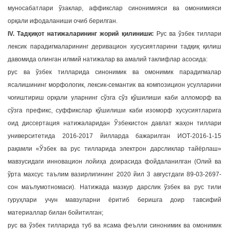
муносабатлари ўзаклар, аффикслар синонимияси ва омонимияси
орқали ифодаланиши очиб берилган.
IV. Тадқиқот натижаларининг жорий қилиниши:
Рус ва ўзбек тиллари
лексик парадигмаларининг деривацион хусусиятларини тадқиқ қилиш
давомида олинган илмий натижалар ва амалий таклифлар асосида:
рус ва ўзбек тилларида синонимик ва омонимик парадигмалар
ясалишининг морфологик, лексик-семантик ва композицион усулларини
чоғиштириш орқали уларнинг сўзга сўз қўшилиши каби алломорф ва
сўзга префикс, суффикслар қўшилиши каби изоморф хусусиятларига
оид диссертация натижаларидан Ўзбекистон давлат жаҳон тиллари
университетида 2016-2017 йилларда бажарилган ИОТ-2016-1-15
рақамли «Ўзбек ва рус тилларида электрон дарсликлар тайёрлаш»
мавзусидаги инновацион лойиҳа доирасида фойдаланилган (Олий ва
ўрта махсус таълим вазирлигининг 2020 йил 3 августдаги 89-03-2697-
сон маълумотномаси). Натижада мазкур дарслик ўзбек ва рус тили
гуруҳлари учун мавзуларни ёритиб беришга доир тавсифий
материаллар билан бойитилган;
рус ва ўзбек тилларида туб ва ясама феълли синонимик ва омонимик