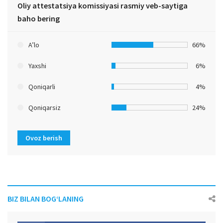
Oliy attestatsiya komissiyasi rasmiy veb-saytiga
baho bering
A’lo
66%
Yaxshi
6%
Qoniqarli
4%
Qoniqarsiz
24%
Ovoz berish
BIZ BILAN BOG‘LANING