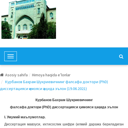
T
o
g
Asosiy sahifa
Himoya haqida e’lonlar
g
Курбанов Бахрам Шукриевичнинг фалсафа доктори (PhD)
l
диссертацияси ҳимояси ҳақида эълон (19.06.2021)
e
N
Курбанов Бахрам Шукриевичнинг
a
фалсафа доктори (PhD) диссертацияси ҳимояси ҳақида эълон
v
I. Умумий маълумотлар.
i
Диссертация мавзуси, ихтисослик шифри (илмий даража бериладиган
g