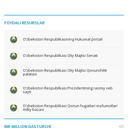
FOYDALI RESURSLAR
O‘zbekiston Respublikasining Hukumat portali
O‘zbekiston Respublikasi Oliy Majlisi Senati
O‘zbekiston Respublikasi Oliy Majlisi Qonunchilik
palatasi
O‘zbekiston Respublikasi Prezidentining rasmiy veb
sayti
O‘zbekiston Respublikasi Qonun hujjatlari ma’lumotlari
milliy bazasi
BIR MILLION DASTURCHI