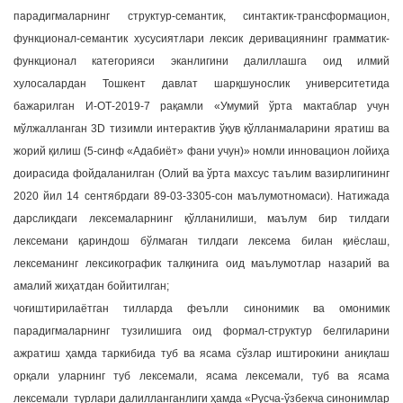
парадигмаларнинг структур-семантик, синтактик-трансформацион,
функционал-семантик хусусиятлари лексик деривациянинг грамматик-
функционал категорияси эканлигини далиллашга оид илмий
хулосалардан Тошкент давлат шарқшунослик университетида
бажарилган И-ОТ-2019-7 рақамли «Умумий ўрта мактаблар учун
мўлжалланган 3D тизимли интерактив ўқув қўлланмаларини яратиш ва
жорий қилиш (5-синф «Адабиёт» фани учун)» номли инновацион лойиҳа
доирасида фойдаланилган (Олий ва ўрта махсус таълим вазирлигининг
2020 йил 14 сентябрдаги 89-03-3305-сон маълумотномаси). Натижада
дарсликдаги лексемаларнинг қўлланилиши, маълум бир тилдаги
лексемани қариндош бўлмаган тилдаги лексема билан қиёслаш,
лексеманинг лексикографик талқинига оид маълумотлар назарий ва
амалий жиҳатдан бойитилган;
чоғиштирилаётган тилларда феълли синонимик ва омонимик
парадигмаларнинг тузилишига оид формал-структур белгиларини
ажратиш ҳамда таркибида туб ва ясама сўзлар иштирокини аниқлаш
орқали уларнинг туб лексемали, ясама лексемали, туб ва ясама
лексемали турлари далилланганлиги ҳамда «Русча-ўзбекча синонимлар