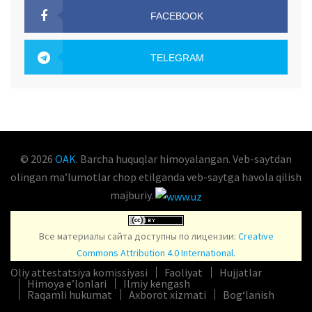
FACEBOOK
OAK.UZ
TELEGRAM
OAK.UZ
© 2026
OAK
. Barcha huquqlar himoyalangan. Veb-saytdan
olingan maʼlumotlar chop etilganda veb-saytga havola qilish
majburiy.
Все материалы сайта доступны по лицензии:
Creative
Commons Attribution 4.0 International
.
Oliy attestatsiya komissiyasi
Faoliyat
Hujjatlar
Himoya e’lonlari
Ilmiy kengash
Raqamli hukumat
Axborot xizmati
Bog‘lanish