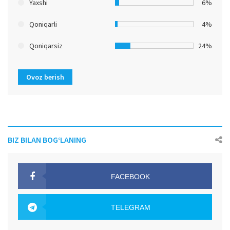
Yaxshi
6%
Qoniqarli
4%
Qoniqarsiz
24%
Ovoz berish
BIZ BILAN BOG‘LANING
FACEBOOK
OAK.UZ
TELEGRAM
OAK.UZ