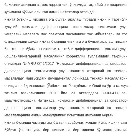
баҳосини аниқлаш ва мос корректлик тўпламида тақрибий ечимларининг
қурилиши бўйича олинган илмий натижалар асосида:
иккита бузилиш чизиғига эга бўлган аралаш турдаги иккинчи тартибли
хусусий ҳосилали дифференциал тенгламалар системаси учун
чегаравий масалага мос спектрал масаланинг хос қийматлари ва хос
функциялари ҳамда иккита бузилиш чизиғига эга бўлган аралаш типдаги
бир жинсли бўлмаган иккинчи тартибли дифференциал тенглама учун
бошланғич-чегаравий масаланинг корректлик тўпламидаги тақрибий
ечимидан №MRU-OT-1/2017 “Ноклассик дифференциал ва оператор-
дифференциал тенгламалар учун нолокал чегаравий ва тескари
масалалар” мавзусидаги фундаментал лойиҳада тескари масалаларни
ечишда фойдаланилган (Ўзбекистон Республикаси Олий ва ўрта махсус
таълим вазирлигининг 2020 йил 23 октябрдаги 89-03-4173-сон
маълумотномаси). Натижада, ноклассик дифференциал ва оператор-
дифференциал тенгламалар учун нолокал чегаравий ва тескари
масалаларнинг ечими мавжудлигини исботлаш имконини берган;
иккита бузилиш чизиғига эга бўлган параболик турдаги йўналишини вақт
бўйича ўзгартирувчи бир жинсли ва бир жинсли бўлмаган иккинчи