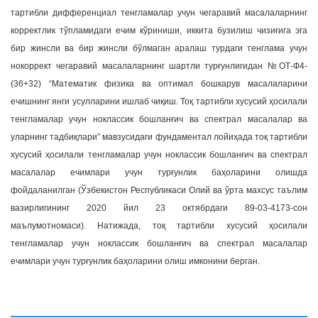
тартибли дифференциал тенгламалар учун чегаравий масалаларнинг
корректлик тўпламидаги ечим кўриниши, иккита бузилиш чизиғига эга
бир жинсли ва бир жинсли бўлмаган аралаш турдаги тенглама учун
нокоррект чегаравий масалаларнинг шартли турғунлигидан №ОТ-Ф4-
(36+32) “Математик физика ва оптимал бошкарув масалаларини
ечишнинг янги усулларини ишлаб чиқиш. Тоқ тартибли хусусий ҳосилали
тенгламалар учун ноклассик бошланғич ва спектрал масалалар ва
уларнинг тадбиқлари” мавзусидаги фундаментал лойиҳада тоқ тартибли
хусусий ҳосилали тенгламалар учун ноклассик бошланғич ва спектрал
масалалар ечимлари учун турғунлик баҳоларини олишда
фойдаланилган (Ўзбекистон Республикаси Олий ва ўрта махсус таълим
вазирлигининг 2020 йил 23 октябрдаги 89-03-4173-сон
маълумотномаси). Натижада, тоқ тартибли хусусий ҳосилали
тенгламалар учун ноклассик бошланғич ва спектрал масалалар
ечимлари учун турғунлик баҳоларини олиш имконини берган.