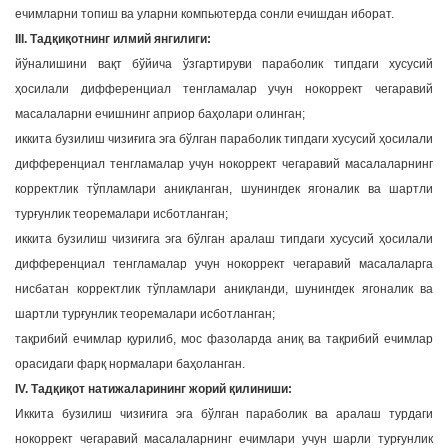
ечимларни топиш ва уларни компьютерда сонли ечишдан иборат.
III. Тадқиқотнинг илмий янгилиги:
йўналишини вақт бўйича ўзгартируви параболик типдаги хусусий
ҳосилали дифференциал тенгламалар учун нокоррект чегаравий
масалаларни ечишнинг априор баҳолари олинган;
иккита бузилиш чизиғига эга бўлган параболик типдаги хусусий ҳосилали
дифференциал тенгламалар учун нокоррект чегаравий масалаларнинг
корректлик тўпламлари аниқланган, шунингдек ягоналик ва шартли
турғунлик теоремалари исботланган;
иккита бузилиш чизиғига эга бўлган аралаш типдаги хусусий ҳосилали
дифференциал тенгламалар учун нокоррект чегаравий масалаларга
нисбатан корректлик тўпламлари аниқланди, шунингдек ягоналик ва
шартли турғунлик теоремалари исботланган;
тақрибий ечимлар қурилиб, мос фазоларда аниқ ва тақрибий ечимлар
орасидаги фарқ нормалари баҳоланган.
IV. Тадқиқот натижаларининг жорий қилиниши:
Иккита бузилиш чизиғига эга бўлган параболик ва аралаш турдаги
нокоррект чегаравий масалаларнинг ечимлари учун шарли турғунлик