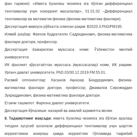
фан тармоғи): «Иккита бузилиш чизиғига эга бўлган дифференциал
a
тенгламалар учун нокоррект масалалар», 01.01.02 –Дифференциал
t
тенгламалар ва математик физика (физика-математика фанлари).
i
Диссертация мавзуси рўйхатга олинган рақам: В2020.3.PhD/FM195.
o
n
Илмий раҳбар: Фаязов Кудратилло Садридинович, физика-математика
фанлари доктори, профессор.
Диссертация бажарилган муассаса номи: Ўзбекистон миллий
университети.
ИК фаолият кўрсатаётган муассаса (муассасалар) номи, ИК рақами:
Урганч давлат университети, PhD.03/30.12.2019.FM.55.01.
Расмий оппонентлар: Хасанов Ақназар Бекдурдиевич, физика-
математика фанлари доктори, профессор; Джамалов Сирожиддин
Зухриддинович, физика-математика фанлари доктори.
Етакчи ташкилот: Фарғона давлат университети.
Диссертация йўналиши: назарий ва амалий аҳамиятга молик.
II. Тадқиқотнинг мақсади:
иккита бузилиш чизиғига эга бўлган аралаш
типдаги хусусий ҳосилали дифференциал тенгламалар учун шартли
корректликни аниқлаш ҳамда корректлик тўпламида тақрибий