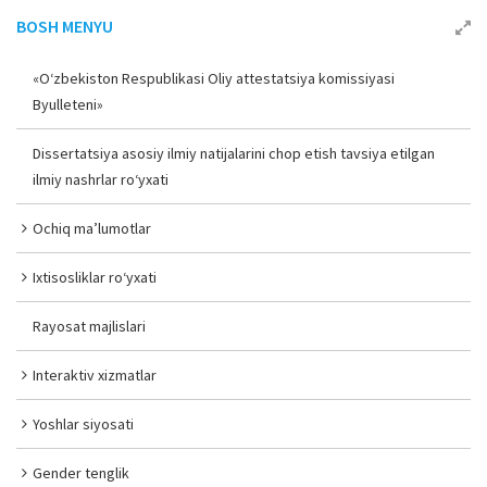
BOSH MENYU
«O‘zbekiston Respublikasi Oliy attestatsiya komissiyasi
Byulleteni»
Dissertatsiya asosiy ilmiy natijalarini chop etish tavsiya etilgan
ilmiy nashrlar ro‘yxati
Ochiq ma’lumotlar
Ixtisosliklar ro‘yxati
Rayosat majlislari
Interaktiv xizmatlar
Yoshlar siyosati
Gender tenglik