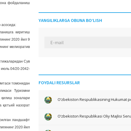
илона фойдаланиш
YANGILIKLARGA OBUNA BO‘LISH
 асосида:
ланишга киритиш
ининг 2020 йил 9
ининг мелиоратив
атижаларидан Сув
 июль 04/20-2042-
FOYDALI RESURSLAR
митаси томонидан
ликаси Туризмни
а қилиш зоналари
O‘zbekiston Respublikasining Hukumat po
а қатъий назорат
O‘zbekiston Respublikasi Oliy Majlisi Sena
ирилган ландшафт
лигининг 2020 йил