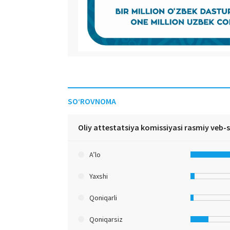
SO‘ROVNOMA
Oliy attestatsiya komissiyasi rasmiy veb-
A’lo
Yaxshi
Qoniqarli
Qoniqarsiz