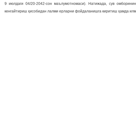
9 июлдаги 04/20-2042-сон маълумотномаси). Натижада, сув омборини
кенгайтириш ҳисобидан лалми ерларни фойдаланишга киритиш ҳамда илм