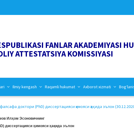
ESPUBLIKASI FANLAR AKADEMIYASI H
OLIY ATTESTATSIYA KOMISSIYASI
ari
Ilmiy kengash
Raqamli hukumat
Axborot xizmati
Bog‘lani
фалсафа доктори (PhD) диссертацияси ҳимояси ҳақида эълон (30.12.202
мов Илҳом Эсоновичнинг
D) диссертацияси ҳимояси ҳақида эълон