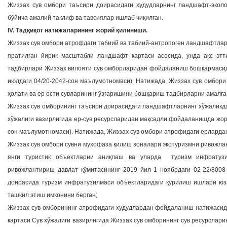
Жиззах сув омбори таъсири доирасидаги худудларнинг ландшафт-экол
бўйича амалий таклиф ва тавсиялар ишлаб чиқилган.
IV. Тадқиқот натижаларининг жорий қилиниши.
Жиззах сув омбори атрофдаги табиий ва табиий-антропоген ландшафтлар
яратилган йирик масштабли ландшафт картаси асосида, унда акс эт
тадбирлари Жиззах вилояти сув омборларидан фойдаланиш бошқармасида 
июлдаги 04/20-2042-сон маълумотномаси). Натижада, Жиззах сув омбор
ҳолати ва ер ости сувларининг ўзгаришини бошқариш тадбирларни амалг
Жиззах сув омборининг таъсири доирасидаги ландшафтларнинг хўжаликд
хўжалиги вазирлигида ер-сув ресурсларидан мақсадли фойдаланишда жорий
сон маълумотномаси). Натижада, Жиззах сув омбори атрофидаги ерларда
Жиззах сув омбори сувни муҳофаза қилиш зоналари экотуризмни ривожл
янги туристик объектларни аниқлаш ва уларда туризм инфратузи
ривожлантириш давлат қўмитасининг 2019 йил 1 ноябрдаги 02-22/8008
доирасида туризм инфратузилмаси объектларидаги қурилиш ишлари юз
ташкил этиш имконини берган;
Жиззах сув омборининг атрофидаги худудлардан фойдаланиш натижасид
картаси Сув хўжалиги вазирлигида Жиззах сув омборининг сув ресурслари