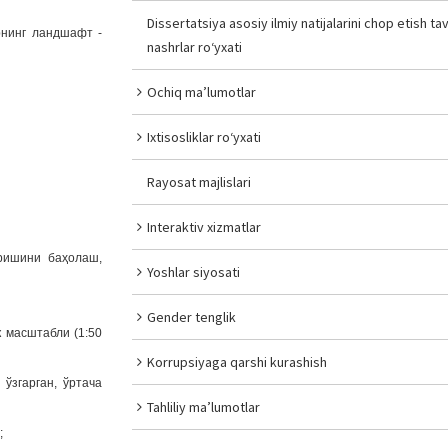
Dissertatsiya asosiy ilmiy natijalarini chop etish tav
рнинг ландшафт -
nashrlar ro‘yxati
Ochiq ma’lumotlar
Ixtisosliklar ro‘yxati
Rayosat majlislari
Interaktiv xizmatlar
ришини баҳолаш,
Yoshlar siyosati
Gender tenglik
 масштабли (1:50
Korrupsiyaga qarshi kurashish
ўзгарган, ўртача
Tahliliy ma’lumotlar
;