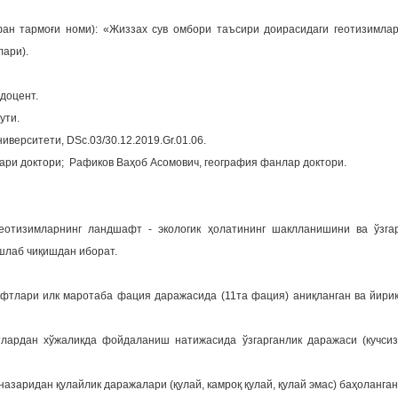
ан тармоғи номи): «Жиззах сув омбори таъсири доирасидаги геотизимла
лари).
доцент.
ути.
иверситети, DSc.03/30.12.2019.Gr.01.06.
ари доктори; Рафиков Ваҳоб Асомович, география фанлар доктори.
еотизимларнинг ландшафт - экологик ҳолатининг шаклланишини ва ўзга
шлаб чиқишдан иборат.
фтлари илк маротаба фация даражасида (11та фация) аниқланган ва йирик
ардан хўжаликда фойдаланиш натижасида ўзгарганлик даражаси (кучсиз 
азаридан қулайлик даражалари (қулай, камроқ қулай, қулай эмас) баҳоланган