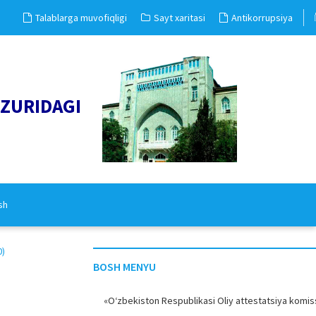
Talablarga muvofiqligi
Sayt xaritasi
Antikorrupsiya
UZURIDAGI
sh
0)
BOSH MENYU
«O‘zbekiston Respublikasi Oliy attestatsiya komiss