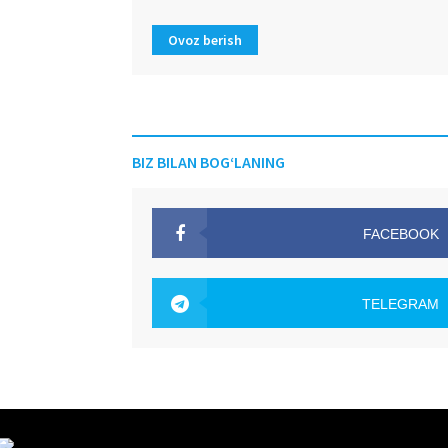
Ovoz berish
BIZ BILAN BOG‘LANING
FACEBOOK
OAK.UZ
TELEGRAM
OAK.UZ