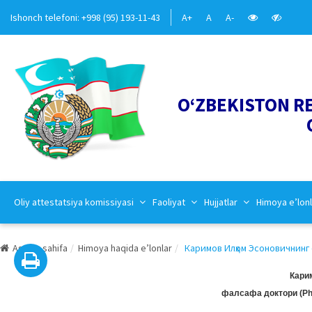
Ishonch telefoni: +998 (95) 193-11-43
A+
A
A-
O‘ZBEKISTON R
Oliy attestatsiya komissiyasi
Faoliyat
Hujjatlar
Himoya e’lonl
Asosiy sahifa
Himoya haqida e’lonlar
Каримов Илҳом Эсоновичнинг 
Кари
фалсафа доктори (Ph