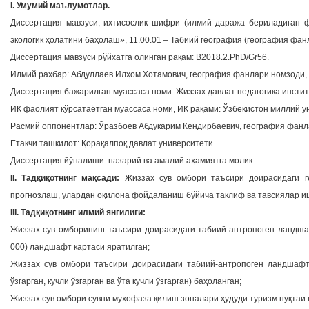
I. Умумий маълумотлар.
Диссертация мавзуси, ихтисослик шифри (илмий даража бериладиган ф
экологик ҳолатини баҳолаш», 11.00.01 – Табиий география (география фан
Диссертация мавзуси рўйхатга олинган рақам: В2018.2.PhD/Gr56.
Илмий раҳбар: Абдуллаев Илҳом Хотамович, география фанлари номзоди, 
Диссертация бажарилган муассаса номи: Жиззах давлат педагогика инстит
ИК фаолият кўрсатаётган муассаса номи, ИК рақами: Ўзбекистон миллий ун
Расмий оппонентлар: Ўразбоев Абдукарим Кендирбаевич, география фанл
Етакчи ташкилот: Қорақалпоқ давлат университети.
Диссертация йўналиши: назарий ва амалий аҳамиятга молик.
II. Тадқиқотнинг мақсади:
Жиззах сув омбори таъсири доирасидаги г
прогнозлаш, улардан оқилона фойдаланиш бўйича таклиф ва тавсиялар и
III. Тадқиқотнинг илмий янгилиги:
Жиззах сув омборининг таъсири доирасидаги табиий-антропоген ландша
000) ландшафт картаси яратилган;
Жиззах сув омбори таъсири доирасидаги табиий-антропоген ландшафтл
ўзгарган, кучли ўзгарган ва ўта кучли ўзгарган) баҳоланган;
Жиззах сув омбори сувни муҳофаза қилиш зоналари ҳудуди туризм нуқтаи н