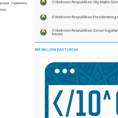
O‘zbekiston Respublikasi Oliy Majlisi Qon
орлари тармоғини
лган.
O‘zbekiston Respublikasi Prezidentining 
O‘zbekiston Respublikasi Qonun hujjatlari 
bazasi
BIR MILLION DASTURCHI