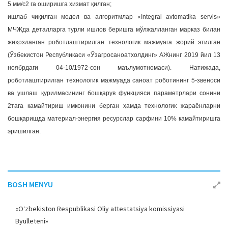
5 мм/с2 га оширишга хизмат қилган;
ишлаб чиқилган модел ва алгоритмлар «Integral avtomatika servis»
МЧЖда деталларга турли ишлов беришга мўлжалланган марказ билан
жиҳозланган роботлаштирилган технологик мажмуага жорий этилган
(Ўзбекистон Республикаси «Ўзагросаноатхолдинг» АЖнинг 2019 йил 13
ноябрдаги 04-10/1972-сон маълумотномаси). Натижада,
роботлаштирилган технологик мажмуада саноат роботининг 5-звеноси
ва ушлаш қурилмасининг бошқарув функцияси параметрлари сонини
2тага камайтириш имконини берган ҳамда технологик жараёнларни
бошқаришда материал-энергия ресурслар сарфини 10% камайтиришга
эришилган.
BOSH MENYU
«O‘zbekiston Respublikasi Oliy attestatsiya komissiyasi
Byulleteni»