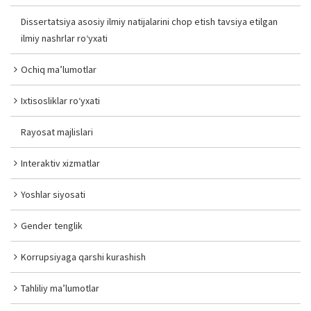
Dissertatsiya asosiy ilmiy natijalarini chop etish tavsiya etilgan
ilmiy nashrlar ro‘yxati
Ochiq ma’lumotlar
Ixtisosliklar ro‘yxati
Rayosat majlislari
Interaktiv xizmatlar
Yoshlar siyosati
Gender tenglik
Korrupsiyaga qarshi kurashish
Tahliliy ma’lumotlar