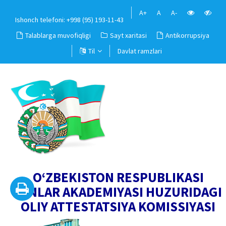
A+
A
A-
Ishonch telefoni: +998 (95) 193-11-43
Talablarga muvofiqligi
Sayt xaritasi
Antikorrupsiya
Til
Davlat ramzlari
O‘ZBEKISTON RESPUBLIKASI
FANLAR AKADEMIYASI HUZURIDAGI
OLIY ATTESTATSIYA KOMISSIYASI