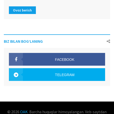
Ovoz berish
BIZ BILAN BOG‘LANING
FACEBOOK
OAK.UZ
TELEGRAM
OAK.UZ
© 2026
OAK
. Barcha huquqlar himoyalangan. Veb-saytdan