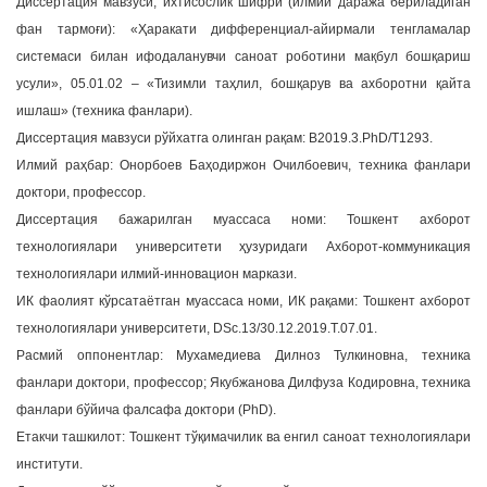
Диссертация мавзуси, ихтисослик шифри (илмий даража бериладиган
a
фан тармоғи): «Ҳаракати дифференциал-айирмали тенгламалар
t
системаси билан ифодаланувчи саноат роботини мақбул бошқариш
i
усули», 05.01.02 – «Тизимли таҳлил, бошқарув ва ахборотни қайта
o
ишлаш» (техника фанлари).
n
Диссертация мавзуси рўйхатга олинган рақам: В2019.3.PhD/Т1293.
Илмий раҳбар: Онорбоев Баҳодиржон Очилбоевич, техника фанлари
доктори, профессор.
Диссертация бажарилган муассаса номи: Тошкент ахборот
технологиялари университети ҳузуридаги Ахборот-коммуникация
технологиялари илмий-инновацион маркази.
ИК фаолият кўрсатаётган муассаса номи, ИК рақами: Тошкент ахборот
технологиялари университети, DSc.13/30.12.2019.Т.07.01.
Расмий оппонентлар: Мухамедиева Дилноз Тулкиновна, техника
фанлари доктори, профессор; Якубжанова Дилфуза Кодировна, техника
фанлари бўйича фалсафа доктори (PhD).
Етакчи ташкилот: Тошкент тўқимачилик ва енгил саноат технологиялари
институти.