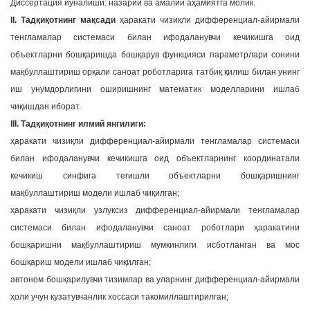
Диссертация йўналиши: назарий ва амалий аҳамиятга молик.
II. Тадқиқотнинг мақсади
ҳаракати чизиқли дифференциал-айирмали
тенгламалар системаси билан ифодаланувчи кечикишга оид
объектларни бошқаришда бошқарув функцияси параметрлари сонини
мақбуллаштириш орқали саноат роботларига татбиқ қилиш билан унинг
иш унумдорлигини оширишнинг математик моделларини ишлаб
чиқишдан иборат.
III. Тадқиқотнинг илмий янгилиги:
ҳаракати чизиқли дифференциал-айирмали тенгламалар системаси
билан ифодаланувчи кечикишга оид объектларнинг координатали
кечикиш синфига тегишли объектларни бошқаришнинг
мақбуллаштириш модели ишлаб чиқилган;
ҳаракати чизиқли узлуксиз дифференциал-айирмали тенгламалар
системаси билан ифодаланувчи саноат роботлари ҳаракатини
бошқаришни мақбуллаштириш мумкинлиги исботланган ва мос
бошқариш модели ишлаб чиқилган;
автоном бошқарилувчи тизимлар ва уларнинг дифференциал-айирмали
ҳоли учун кузатувчанлик хоссаси такомиллаштирилган;