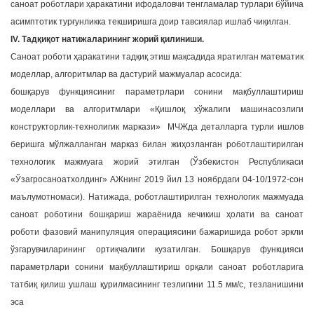
саноат роботлари ҳаракатини ифодаловчи тенгламалар турлари бўйича
асимптотик турғунликка текширишга доир тавсиялар ишлаб чиқилган.
IV. Тадқиқот натижаларининг жорий қилиниши.
Саноат роботи ҳаракатини тадқиқ этиш мақсадида яратилган математик
моделлар, алгоритмлар ва дастурий мажмуалар асосида:
бошқарув функциясиниг параметрлари сонини мақбуллаштириш
моделлари ва алгоритмлари «Қишлоқ хўжалиги машинасозлиги
конструкторлик-технолигик маркази» МЧЖда деталларга турли ишлов
беришга мўлжалланган марказ билан жиҳозланган роботлаштирилган
технологик мажмуага жорий этилган (Ўзбекистон Республикаси
«Ўзагросаноатхолдинг» АЖнинг 2019 йил 13 ноябрдаги 04-10/1972-сон
маълумотномаси). Натижада, роботлаштирилган технологик мажмуада
саноат роботини бошқариш жараёнида кечикиш ҳолати ва саноат
роботи фазовий манипуляция операциясини бажаришида робот эркли
ўзгарувчиларининг ортиқчалиги кузатилган. Бошқарув функцияси
параметрлари сонини мақбуллаштириш орқали саноат роботларига
татбиқ қилиш ушлаш қурилмасининг тезлигини 11.5 мм/с, тезланишини
эса