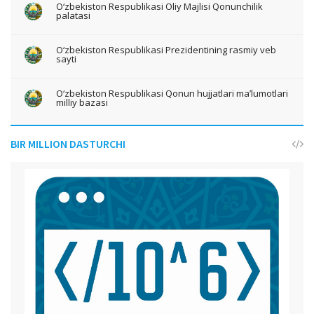
O‘zbekiston Respublikasi Oliy Majlisi Qonunchilik
palatasi
O‘zbekiston Respublikasi Prezidentining rasmiy veb
sayti
O‘zbekiston Respublikasi Qonun hujjatlari ma’lumotlari
milliy bazasi
BIR MILLION DASTURCHI