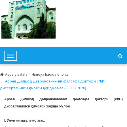
T
o
g
Asosiy sahifa
Himoya haqida e’lonlar
g
Ароев Дилшод Давроновичнинг фалсафа доктори (PhD)
l
диссертацияси ҳимояси ҳақида эълон (30.12.2020)
e
N
Ароев Дилшод Давроновичнинг фалсафа доктори (PhD)
a
диссертацияси ҳимояси ҳақида эълон
v
i
I. Умумий маълумотлар.
g