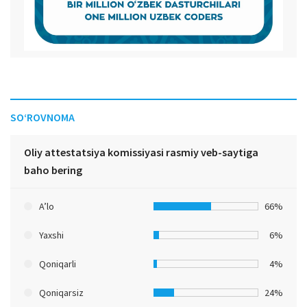
SO‘ROVNOMA
Oliy attestatsiya komissiyasi rasmiy veb-saytiga
baho bering
A’lo
66%
Yaxshi
6%
Qoniqarli
4%
Qoniqarsiz
24%