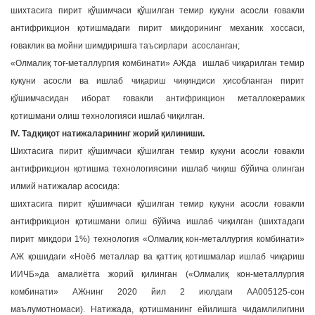
шихтасига пирит қўшимчаси қўшилган темир кукуни асосли ғовакли
антифрикцион қотишмадаги пирит миқдорининг механик хоссаси,
ғоваклик ва мойни шимдиришга таъсирлари асосланган;
«Олмалиқ тоғ-металлургия комбинати» АЖда ишлаб чиқарилган темир
кукуни асосли ва ишлаб чиқариш чиқиндиси ҳисобланган пирит
қўшимчасидан иборат ғовакли антифрикцион металлокерамик
қотишмани олиш технологияси ишлаб чиқилган.
IV. Тадқиқот натижаларининг жорий қилиниши.
Шихтасига пирит қўшимчаси қўшилган темир кукуни асосли ғовакли
антифрикцион қотишма технологиясини ишлаб чиқиш бўйича олинган
илмий натижалар асосида:
шихтасига пирит қўшимчаси қўшилган темир кукуни асосли ғовакли
антифрикцион қотишмани олиш бўйича ишлаб чиқилган (шихтадаги
пирит миқдори 1%) технология «Олмалиқ кон-металлургия комбинати»
АЖ қошидаги «Ноёб металлар ва қаттиқ қотишмалар ишлаб чиқариш
ИИЧБ»да амалиётга жорий қилинган («Олмалиқ кон-металлургия
комбинати» АЖнинг 2020 йил 2 июлдаги АА005125-сон
маълумотномаси). Натижада, қотишманинг ейилишга чидамлилигини