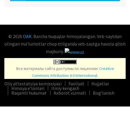
OAK.UZ
© 2026
OAK
. Barcha huquqlar himoyalangan. Veb-saytdan
olingan maʼlumotlar chop etilganda veb-saytga havola qilish
majburiy.
Все материалы сайта доступны по лицензии:
Creative
Commons Attribution 4.0 International
.
Oliy attestatsiya komissiyasi
Faoliyat
Hujjatlar
Himoya e’lonlari
Ilmiy kengash
Raqamli hukumat
Axborot xizmati
Bog‘lanish