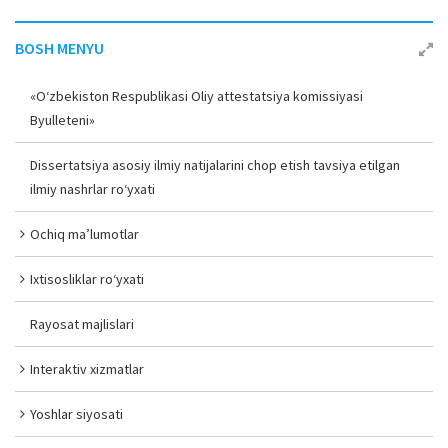
BOSH MENYU
«O‘zbekiston Respublikasi Oliy attestatsiya komissiyasi
Byulleteni»
Dissertatsiya asosiy ilmiy natijalarini chop etish tavsiya etilgan
ilmiy nashrlar ro‘yxati
Ochiq ma’lumotlar
Ixtisosliklar ro‘yxati
Rayosat majlislari
Interaktiv xizmatlar
Yoshlar siyosati