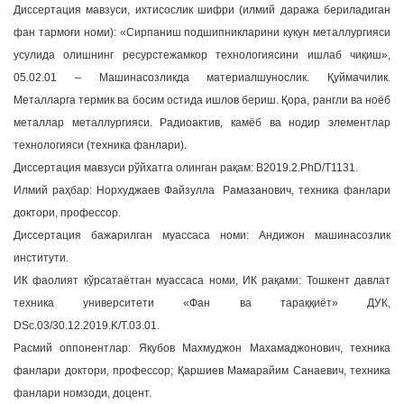
Диссертация мавзуси, ихтисослик шифри (илмий даража бериладиган
a
фан тармоғи номи): «Сирпаниш подшипникларини кукун металлургияси
t
усулида олишнинг ресурстежамкор технологиясини ишлаб чиқиш»,
i
05.02.01 – Машинасозликда материалшунослик. Қуймачилик.
o
Металларга термик ва босим остида ишлов бериш. Қора, рангли ва ноёб
n
металлар металлургияси. Радиоактив, камёб ва нодир элементлар
технологияси (техника фанлари).
Диссертация мавзуси рўйхатга олинган рақам: B2019.2.PhD/T1131.
Илмий раҳбар: Норхуджаев Файзулла Рамазанович, техника фанлари
доктори, профессор.
Диссертация бажарилган муассаса номи: Андижон машинасозлик
институти.
ИК фаолият кўрсатаётган муассаса номи, ИК рақами: Тошкент давлат
техника университети «Фан ва тараққиёт» ДУК,
DSc.03/30.12.2019.K/T.03.01.
Расмий оппонентлар: Якубов Махмуджон Махамаджонович, техника
фанлари доктори, профессор; Қаршиев Мамарайим Санаевич, техника
фанлари номзоди, доцент.