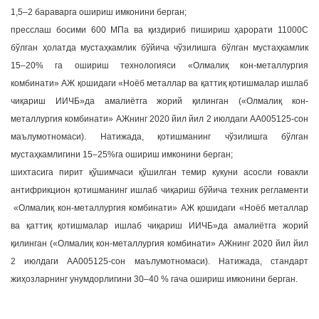
1,5–2 бараварга ошириш имконини берган;
пресслаш босими 600 МПа ва қиздириб пишириш ҳарорати 11000С
бўлган ҳолатда мустаҳкамлик бўйича чўзилишга бўлган мустаҳкамлик
15–20% га ошириш технологияси «Олмалиқ кон-металлургия
комбинати» АЖ қошидаги «Ноёб металлар ва қаттиқ қотишмалар ишлаб
чиқариш ИИЧБ»да амалиётга жорий қилинган («Олмалиқ кон-
металлургия комбинати» АЖнинг 2020 йил йил 2 июлдаги АА005125-сон
маълумотномаси). Натижада, қотишманинг чўзилишга бўлган
мустаҳкамлигини 15–25%га ошириш имконини берган;
шихтасига пирит қўшимчаси қўшилган темир кукуни асосли ғовакли
антифрикцион қотишманинг ишлаб чиқариш бўйича техник регламенти
«Олмалиқ кон-металлургия комбинати» АЖ қошидаги «Ноёб металлар
ва қаттиқ қотишмалар ишлаб чиқариш ИИЧБ»да амалиётга жорий
қилинган («Олмалиқ кон-металлургия комбинати» АЖнинг 2020 йил йил
2 июлдаги АА005125-сон маълумотномаси). Натижада, стандарт
жиҳозларнинг унумдорлигини 30–40 % гача ошириш имконини берган.