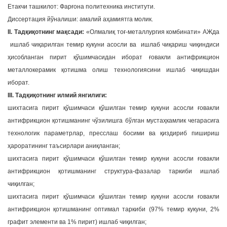
Етакчи ташкилот: Фарғона политехника институти.
Диссертация йўналиши: амалий аҳамиятга молик.
II. Тадқиқотнинг мақсади:
«Олмалиқ тоғ-металлургия комбинати» АЖда
ишлаб чиқарилган темир кукуни асосли ва ишлаб чиқариш чиқиндиси
ҳисобланган пирит қўшимчасидан иборат ғовакли антифрикцион
металлокерамик қотишма олиш технологиясини ишлаб чиқишдан
иборат.
III. Тадқиқотнинг илмий янгилиги:
шихтасига пирит қўшимчаси қўшилган темир кукуни асосли ғовакли
антифрикцион қотишманинг чўзилишга бўлган мустаҳкамлик чегарасига
технологик параметрлар, пресслаш босими ва қиздириб пишириш
ҳароратининг таъсирлари аниқланган;
шихтасига пирит қўшимчаси қўшилган темир кукуни асосли ғовакли
антифрикцион қотишманинг структура-фазалар таркиби ишлаб
чиқилган;
шихтасига пирит қўшимчаси қўшилган темир кукуни асосли ғовакли
антифрикцион қотишманинг оптимал таркиби (97% темир кукуни, 2%
графит элементи ва 1% пирит) ишлаб чиқилган;