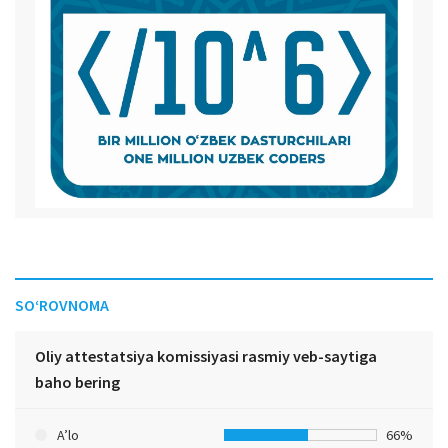
SO‘ROVNOMA
Oliy attestatsiya komissiyasi rasmiy veb-saytiga
baho bering
A’lo
66%