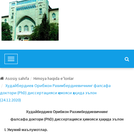
T
o
g
Asosiy sahifa
Himoya haqida e’lonlar
g
Худайбердиев Орибжон Рахимбердиевичнинг фалсафа
l
доктори (PhD) диссертацияси ҳимояси ҳақида эълон
e
(24.12.2020)
N
a
Худайбердиев Орибжон Рахимбердиевичнинг
v
фалсафа доктори (PhD) диссертацияси ҳимояси ҳақида эълон
i
I. Умумий маълумотлар.
g