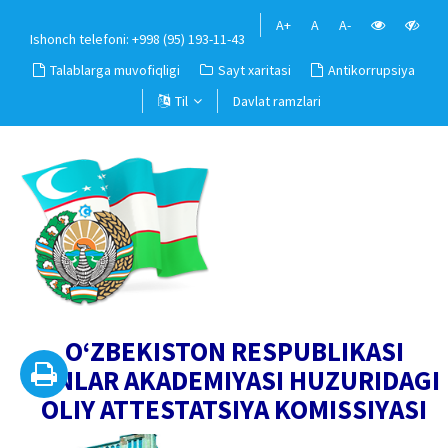
A+
A
A-
Ishonch telefoni: +998 (95) 193-11-43
Talablarga muvofiqligi
Sayt xaritasi
Antikorrupsiya
Til
Davlat ramzlari
O‘ZBEKISTON RESPUBLIKASI
FANLAR AKADEMIYASI HUZURIDAGI
OLIY ATTESTATSIYA KOMISSIYASI