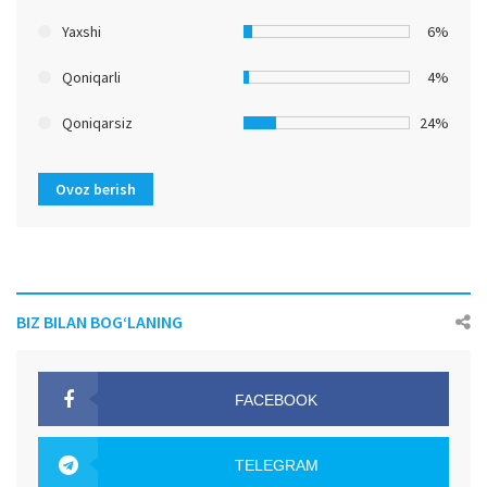
Yaxshi
6%
Qoniqarli
4%
Qoniqarsiz
24%
Ovoz berish
BIZ BILAN BOG‘LANING
FACEBOOK
OAK.UZ
TELEGRAM