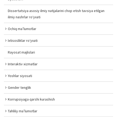
Dissertatsiya asosiy ilmiy natijalarini chop etish tavsiya etilgan
ilmiy nashrlar ro‘yxati
Ochiq ma’lumotlar
Ixtisosliklar ro‘yxati
Rayosat majlislari
Interaktiv xizmatlar
Yoshlar siyosati
Gender tenglik
Korrupsiyaga qarshi kurashish
Tahliliy ma’lumotlar