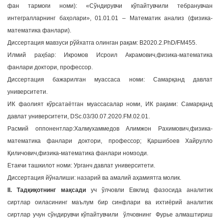
фан тармоғи номи): «Сўндирувчи кўпайтувчили тебранувчан
a
интегралларнинг баҳолари», 01.01.01 – Математик анализ (физика-
t
математика фанлари).
i
Диссертация мавзуси рўйхатга олинган рақам: В2020.2.PhD/FM455.
o
n
Илмий раҳбар: Икромов Исроил Акрамович,физика-математика
фанлари доктори, профессор.
Диссертация бажарилган муассаса номи: Самарқанд давлат
университети.
ИК фаолият кўрсатаётган муассасалар номи, ИК рақами: Самарқанд
давлат университети, DSc.03/30.07.2020.FM.02.01.
Расмий оппонентлар:Халмухаммедов Алимжон Рахимович,физика-
математика фанлари доктори, профессор; Қаршибоев Хайрулло
Қиличович,физика-математика фанлари номзоди.
Етакчи ташкилот номи: Урганч давлат университети.
Диссертация йўналиши: назарий ва амалий аҳамиятга молик.
II. Тадқиқотнинг мақсади
уч ўлчовли Евклид фазосида аналитик
сиртлар оиласининг маълум бир синфлари ва ихтиёрий аналитик
сиртлар учун сўндирувчи кўпайтувчили ўлчовнинг Фурье алмаштириш