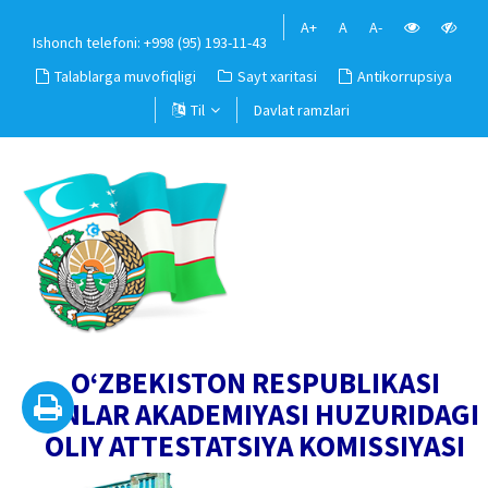
A+
A
A-
Ishonch telefoni: +998 (95) 193-11-43
Talablarga muvofiqligi
Sayt xaritasi
Antikorrupsiya
Til
Davlat ramzlari
O‘ZBEKISTON RESPUBLIKASI
FANLAR AKADEMIYASI HUZURIDAGI
OLIY ATTESTATSIYA KOMISSIYASI