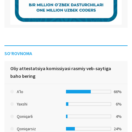
SO‘ROVNOMA
Oliy attestatsiya komissiyasi rasmiy veb-saytiga
baho bering
A’lo
66%
Yaxshi
6%
Qoniqarli
4%
Qoniqarsiz
24%