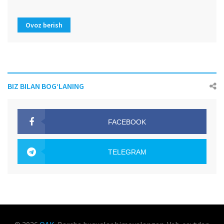
Ovoz berish
BIZ BILAN BOG‘LANING
FACEBOOK
OAK.UZ
TELEGRAM
OAK.UZ