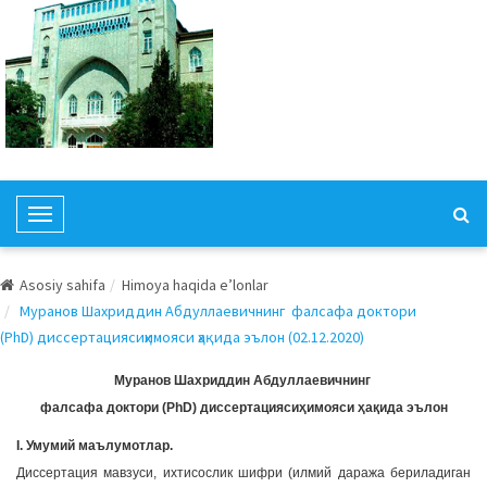
T
o
g
Asosiy sahifa
Himoya haqida e’lonlar
g
Муранов Шахриддин Абдуллаевичнинг фалсафа доктори
l
(PhD) диссертациясиҳимояси ҳақида эълон (02.12.2020)
e
N
Муранов Шахриддин Абдуллаевичнинг
a
фалсафа доктори (PhD) диссертациясиҳимояси ҳақида эълон
v
I. Умумий маълумотлар.
i
Диссертация мавзуси, ихтисослик шифри (илмий даража бериладиган
g