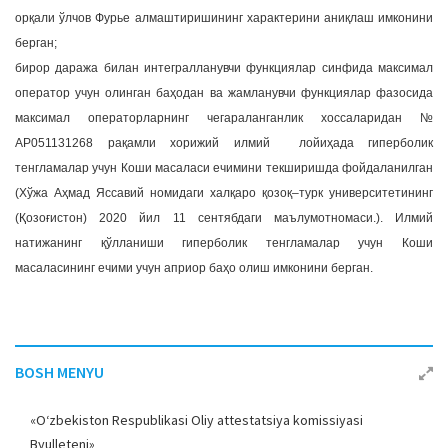
орқали ўлчов Фурье алмаштиришининг характерини аниқлаш имконини
берган;
бирор даража билан интегралланувчи функциялар синфида максимал
оператор учун олинган баҳодан ва жамланувчи функциялар фазосида
максимал операторларнинг чегараланганлик хоссаларидан №
АР051131268 рақамли хорижий илмий лойиҳада гиперболик
тенгламалар учун Коши масаласи ечимини текширишда фойдаланилган
(Хўжа Аҳмад Яссавий номидаги халқаро қозоқ–турк университетининг
(Қозоғистон) 2020 йил 11 сентябдаги маълумотномаси.). Илмий
натижанинг қўлланиши гиперболик тенгламалар учун Коши
масаласининг ечими учун априор баҳо олиш имконини берган.
BOSH MENYU
«O‘zbekiston Respublikasi Oliy attestatsiya komissiyasi
Byulleteni»