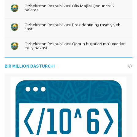
O‘zbekiston Respublikasi Oliy Majlisi Qonunchilik
palatasi
O‘zbekiston Respublikasi Prezidentining rasmiy veb
sayti
O‘zbekiston Respublikasi Qonun hujjatlari ma’lumotlari
milliy bazasi
BIR MILLION DASTURCHI