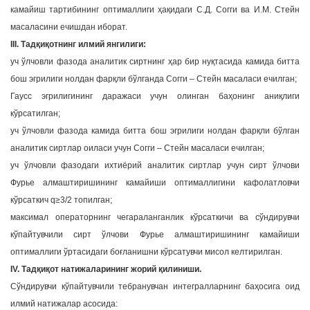
камайиш тартибининг оптималлиги ҳақидаги С.Д. Согги ва И.М. Стейн
масаласини ечишдан иборат.
III. Тадқиқотнинг илмий янгилиги:
уч ўлчовли фазода аналитик сиртнинг ҳар бир нуқтасида камида битта
бош эгрилиги нолдан фарқли бўлганда Согги – Стейн масаласи ечилган;
Гаусс эгрилигининг даражаси учун олинган баҳонинг аниқлиги
кўрсатилган;
уч ўлчовли фазода камида битта бош эгрилиги нолдан фарқли бўлган
аналитик сиртлар оиласи учун Согги – Стейн масаласи ечилган;
уч ўлчовли фазодаги ихтиёрий аналитик сиртлар учун сирт ўлчови
Фурье алмаштиришининг камайиши оптималлигини кафолатловчи
кўрсаткич q≥3/2 топилган;
максимал операторнинг чегараланганлик кўрсаткичи ва сўндирувчи
кўпайтувчили сирт ўлчови Фурье алмаштиришининг камайиши
оптималлиги ўртасидаги боғланишни кўрсатувчи мисол келтирилган.
IV. Тадқиқот натижаларининг жорий қилиниши.
Сўндирувчи кўпайтувчили тебранувчан интегралларнинг баҳосига оид
илмий натижалар асосида: