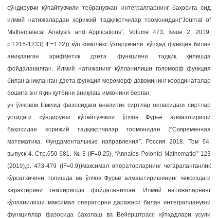
сўндирувчи кўпайтувчили тебранувчан интегралларнинг баҳосига оид
илмий натижалардан хорижий тадқиқотчилар тоомонидан(“Journal of
Mathematecal Analysis and Applications”, Volume 473, Issue 2, 2019,
p.1215-1233( IF=1.22)) кўп комплекс ўзгарувчили кўпҳад функция билан
аниқланган арифметик дзета функцияни тадқиқ қилишда
фойдаланилган. Илмий натижанинг қўлланилиши голоморф функция
билан аниқланган дзета функция мероморф давомининг координаталар
бошига энг яқин қутбини аниқлаш имконини берган;
уч ўлчовли Евклид фазосидаги аналитик сиртлар оиласидаги сиртлар
устидаги сўндирувчи кўпайтувчили ўлчов Фурье алмаштириши
баҳосидан хорижий тадқиқотчилар тоомонидан (“Современная
математика. Фундаментальные направления”. Россия 2018. Том 64,
выпуск 4. Стр.650-681. № 3 (IF=0.25), “Annales Polonici Mathematici” 123
(2019),p. 473-479 (IF=0.9))максимал операторларнинг чегараланганлик
кўрсаткичини топишда ва ўлчов Фурье алмаштиришининг чексиздаги
характерини текширишда фойдаланилган. Илмий натижаларнинг
қўлланилиши максимал операторни даражаси билан интегралланувчи
функциялар фазосида баҳолаш ва Вейерштрасс кўпҳадлари усули