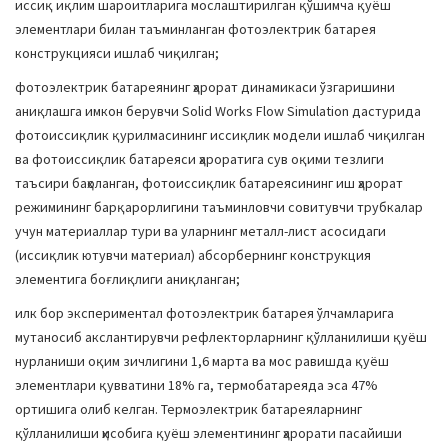
иссиқ иқлим шароитларига мослаштирилган қўшимча қуёш
элементлари билан таъминланган фотоэлектрик батарея
конструкцияси ишлаб чиқилган;
фотоэлектрик батареянинг ҳарорат динамикаси ўзгаришини
аниқлашга имкон берувчи Solid Works Flow Simulation дастурида
фотоиссиқлик қурилмасининг иссиқлик модели ишлаб чиқилган
ва фотоиссиқлик батареяси ҳароратига сув оқими тезлиги
таъсири баҳоланган, фотоиссиқлик батареясининг иш ҳарорат
режимининг барқарорлигини таъминловчи совитувчи трубкалар
учун материаллар тури ва уларнинг металл-лист асосидаги
(иссиқлик ютувчи материал) абсорбернинг конструкция
элементига боғлиқлиги аниқланган;
илк бор экспериментал фотоэлектрик батарея ўлчамларига
мутаносиб акслантирувчи рефлекторларнинг қўлланилиши қуёш
нурланиши оқим зичлигини 1,6 марта ва мос равишда қуёш
элементлари қувватини 18% га, термобатареяда эса 47%
ортишига олиб келган. Термоэлектрик батареяларнинг
қўлланилиши ҳисобига қуёш элементининг ҳарорати пасайиши