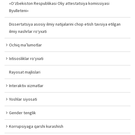
«O‘zbekiston Respublikasi Oliy attestatsiya komissiyasi
Byulleteni»
Dissertatsiya asosiy ilmiy natijalarini chop etish tavsiya etilgan
ilmiy nashrlar ro‘yxati
Ochiq ma’lumotlar
Ixtisosliklar ro‘yxati
Rayosat majlislari
Interaktiv xizmatlar
Yoshlar siyosati
Gender tenglik
Korrupsiyaga qarshi kurashish