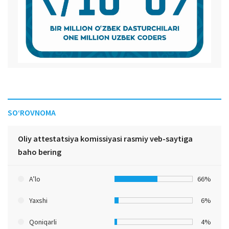
SO‘ROVNOMA
Oliy attestatsiya komissiyasi rasmiy veb-saytiga
baho bering
A’lo
66%
Yaxshi
6%
Qoniqarli
4%