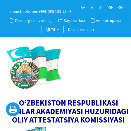
A+
A
A-
Ishonch telefoni: +998 (95) 193-11-43
Talablarga muvofiqligi
Sayt xaritasi
Antikorrupsiya
Til
Davlat ramzlari
O‘ZBEKISTON RESPUBLIKASI
FANLAR AKADEMIYASI HUZURIDAGI
OLIY ATTESTATSIYA KOMISSIYASI