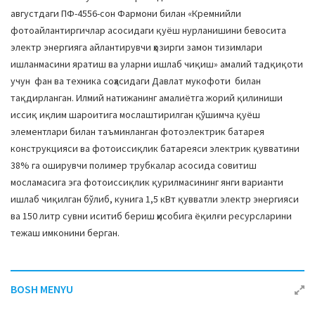
августдаги ПФ-4556-сон Фармони билан «Кремнийли
фотоайлантиргичлар асосидаги қуёш нурланишини бевосита
электр энергияга айлантирувчи ҳозирги замон тизимлари
ишланмасини яратиш ва уларни ишлаб чиқиш» амалий тадқиқоти
учун фан ва техника соҳасидаги Давлат мукофоти билан
тақдирланган. Илмий натижанинг амалиётга жорий қилиниши
иссиқ иқлим шароитига мослаштирилган қўшимча қуёш
элементлари билан таъминланган фотоэлектрик батарея
конструкцияси ва фотоиссиқлик батареяси электрик қувватини
38% га оширувчи полимер трубкалар асосида совитиш
мосламасига эга фотоиссиқлик қурилмасининг янги варианти
ишлаб чиқилган бўлиб, кунига 1,5 кВт қувватли электр энергияси
ва 150 литр сувни иситиб бериш ҳисобига ёқилғи ресурсларини
тежаш имконини берган.
BOSH MENYU