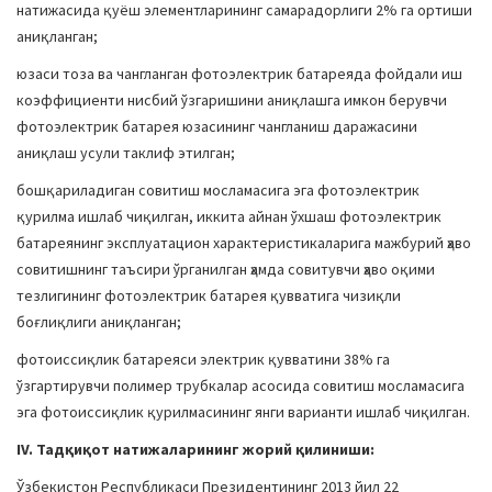
натижасида қуёш элементларининг самарадорлиги 2% га ортиши
аниқланган;
юзаси тоза ва чангланган фотоэлектрик батареяда фойдали иш
коэффициенти нисбий ўзгаришини аниқлашга имкон берувчи
фотоэлектрик батарея юзасининг чангланиш даражасини
аниқлаш усули таклиф этилган;
бошқариладиган совитиш мосламасига эга фотоэлектрик
қурилма ишлаб чиқилган, иккита айнан ўхшаш фотоэлектрик
батареянинг эксплуатацион характеристикаларига мажбурий ҳаво
совитишнинг таъсири ўрганилган ҳамда совитувчи ҳаво оқими
тезлигининг фотоэлектрик батарея қувватига чизиқли
боғлиқлиги аниқланган;
фотоиссиқлик батареяси электрик қувватини 38% га
ўзгартирувчи полимер трубкалар асосида совитиш мосламасига
эга фотоиссиқлик қурилмасининг янги варианти ишлаб чиқилган.
IV. Тадқиқот натижаларининг жорий қилиниши:
Ўзбекистон Республикаси Президентининг 2013 йил 22