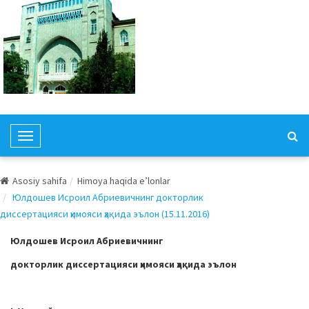
T
o
g
Asosiy sahifa
Himoya haqida e’lonlar
g
Юлдошев Исроил Абриевичнинг докторлик
l
диссертацияси ҳимояси ҳақида эълон (15.11.2016)
e
N
Юлдошев Исроил Абриевичнинг
a
докторлик диссертацияси ҳимояси ҳақида эълон
v
i
g