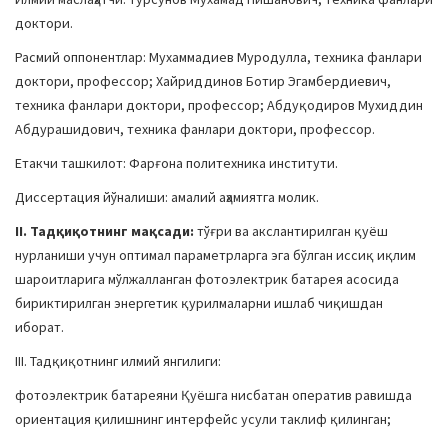
доктори.
Расмий оппонентлар: Мухаммадиев Муродулла, техника фанлари
доктори, профессор; Хайриддинов Ботир Эгамбердиевич,
техника фанлари доктори, профессор; Абдуқодиров Мухиддин
Абдурашидович, техника фанлари доктори, профессор.
Етакчи ташкилот: Фарғона политехника институти.
Диссертация йўналиши: амалий аҳамиятга молик.
II.
Тадқиқотнинг мақсади:
тўғри ва акслантирилган қуёш
нурланиши учун оптимал параметрларга эга бўлган иссиқ иқлим
шароитларига мўлжалланган фотоэлектрик батарея асосида
бириктирилган энергетик қурилмаларни ишлаб чиқишдан
иборат.
III. Тадқиқотнинг илмий янгилиги:
фотоэлектрик батареяни Қуёшга нисбатан оператив равишда
ориентация қилишнинг интерфейс усули таклиф қилинган;