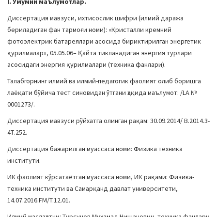
I. Умумий маълумотлар.
a
Диссертация мавзуси, ихтисослик шифри (илмий даража
t
бериладиган фан тармоғи номи): «Кристалли кремний
i
фотоэлектрик батареялари асосида бириктирилган энергетик
o
қурилмалар», 05.05.06– Қайта тикланадиган энергия турлари
n
асосидаги энергия қурилмалари (техника фанлари).
Талабгорнинг илмий ва илмий-педагогик фаолият олиб боришга
лаёқати бўйича тест синовидан ўтгани ҳақида маълумот: /LA №
0001273/.
Диссертация мавзуси рўйхатга олинган рақам: 30.09.2014/ В.2014.3-
4Т.252.
Диссертация бажарилган муассаса номи: Физика техника
институти.
ИК фаолият кўрсатаётган муассаса номи, ИК рақами: Физика-
техника институти ва Самарқанд давлат университети,
14.07.2016.FM/T.12.01.
Илмий маслаҳатчи: Турсунов Мухамад Нишанович, техника фанлари