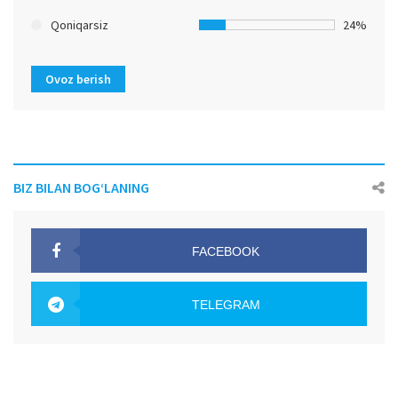
Qoniqarsiz
24%
Ovoz berish
BIZ BILAN BOG‘LANING
FACEBOOK
OAK.UZ
TELEGRAM
OAK.UZ