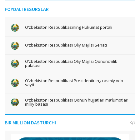
FOYDALI RESURSLAR
O‘zbekiston Respublikasining Hukumat portali
O‘zbekiston Respublikasi Oliy Majlisi Senati
O‘zbekiston Respublikasi Oliy Majlisi Qonunchilik
palatasi
O‘zbekiston Respublikasi Prezidentining rasmiy veb
sayti
O‘zbekiston Respublikasi Qonun hujjatlari ma’lumotlari
milliy bazasi
BIR MILLION DASTURCHI