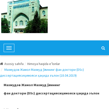
T
o
g
Asosiy sahifa
Himoya haqida e’lonlar
g
Махмудов Жамол Махмуд ўғлининг фан доктори (DSc)
l
диссертациясиҳимояси ҳақида эълон (18.04.2019)
e
N
Махмудов
Жамол Махмуд ўғ
ли
нинг
a
фан доктори (
DSc) диссертацияси
ҳимояси ҳақида эълон
v
i
g