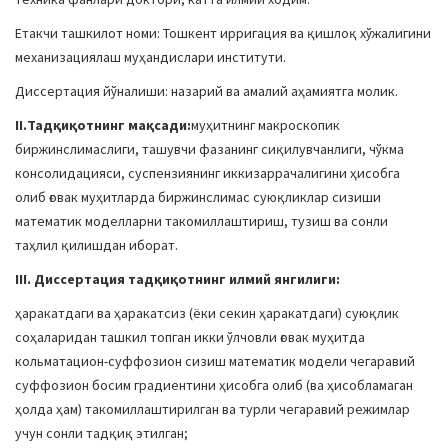
Етакчи ташкилот номи: Тошкент ирригация ва қишлоқ хўжалигини
механизациялаш муҳандислари институти.
Диссертация йўналиши: назарий ва амалий аҳамиятга молик.
II.Тадқиқотнинг мақсади
:
муҳитнинг макроскопик
биржинслимаслиги, ташувчи фазанинг сиқилувчанлиги, чўкма
консолидацияси, суспензиянинг иккизаррачалигини ҳисобга
олиб ғовак муҳитларда биржинслимас суюқликлар сизиши
математик моделларни такомиллаштириш, тузиш ва сонли
таҳлил қилишдан иборат.
III. Диссертация тадқиқотнинг илмий янгилиги
:
ҳаракатдаги ва ҳаракатсиз (ёки секин ҳаракатдаги) суюқлик
соҳаларидан ташкил топган икки ўлчовли ғовак муҳитда
кольматацион-суффозион сизиш математик модели чегаравий
суффозион босим градиентини ҳисобга олиб (ва ҳисобламаган
ҳолда ҳам) такомиллаштирилган ва турли чегаравий режимлар
учун сонли тадқиқ этилган;