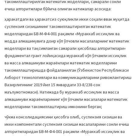
такомиллаштирилган математик моделлари, самарали сонли
ечиш алгоритмлари бўйича олинган натижалар асосида:
ҳаракатдаги ва ҳаракатсиз суюқликли икки соҳали ғовак муҳитда
суспензия сизишининг такомиллаштирилган математик
моделларидан БВ-М-Ф4-001 рақамли «Мураккаб иссиқлик ва
модда алмашинувига доир кўп ўлчовли масалаларнинг математик
моделлари ва тақсимланган самарали ҳисоблаш алгоритмлари»
фундаментал грант лойиҳасида мураккаб кўп ўлчамли иссиқлик
ва масса алмашинуви жараёнлари математик моделларини
такомиллаштиришда фойдаланилган (Ўзбекистон Республикаси
Ахборот технологиялари ва коммуникацияларини ривожлантириш
Вазирлигининг 2019 йил 15 январдаги 33-8/238-сон
маълумотномаси). Натижада бу мураккаб иссиқлик ва масса
алмашинуви жараёнларининг кўп ўлчамли масалалари математик
моделларини такомиллаштириш имконини берган;
чўкма консолидациясини ҳисобга олиб, суспензия сизиши ва
икки компонентали суспензия сизиши масалаларини сонли ечиш
алгоритмларидан БВ-М-Ф4-001 рақамли «Мураккаб иссиқлик ва