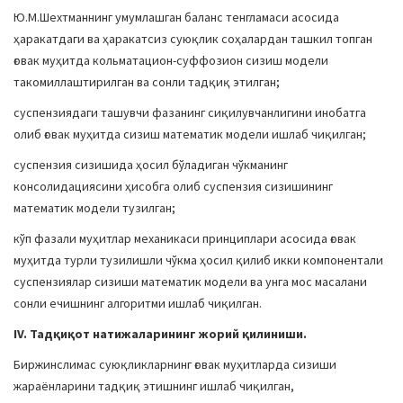
Ю.М.Шехтманнинг умумлашган баланс тенгламаси асосида
ҳаракатдаги ва ҳаракатсиз суюқлик соҳалардан ташкил топган
ғовак муҳитда кольматацион-суффозион сизиш модели
такомиллаштирилган ва сонли тадқиқ этилган;
суспензиядаги ташувчи фазанинг сиқилувчанлигини инобатга
олиб ғовак муҳитда сизиш математик модели ишлаб чиқилган;
суспензия сизишида ҳосил бўладиган чўкманинг
консолидациясини ҳисобга олиб суспензия сизишининг
математик модели тузилган;
кўп фазали муҳитлар механикаси принциплари асосида ғовак
муҳитда турли тузилишли чўкма ҳосил қилиб икки компонентали
суспензиялар сизиши математик модели ва унга мос масалани
сонли ечишнинг алгоритми ишлаб чиқилган.
IV. Тадқиқот натижаларининг жорий қилиниши.
Биржинслимас суюқликларнинг ғовак муҳитларда сизиши
жараёнларини тадқиқ этишнинг ишлаб чиқилган,