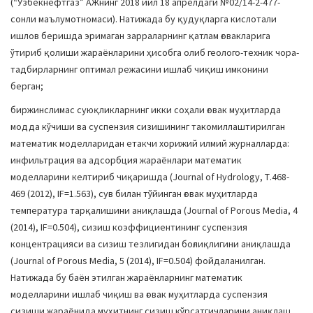
(“Ўзбекнефтгаз” АЖнинг 2018 йил 18 апрелдаги №02/14-2-477-
сонли маълумотномаси). Натижада бу қудуқларга кислотали
ишлов беришда эримаган зарраларнинг қатлам ғовакларига
ўтириб қолиши жараёнларини ҳисобга олиб геолого-техник чора-
тадбирларнинг оптимал режасини ишлаб чиқиш имконини
берган;
биржинслимас суюқликларнинг икки соҳали ғовак муҳитларда
модда кўчиши ва суспензия сизишининг такомиллаштирилган
математик моделларидан етакчи хорижий илмий журналларда:
инфильтрация ва адсорбция жараёнлари математик
моделларини келтириб чиқаришда (Journal of Hydrology, Т.468-
469 (2012), IF=1.563), сув билан тўйинган ғовак муҳитларда
температура тарқалишини аниқлашда (Journal of Porous Media, 4
(2014), IF=0.504), сизиш коэффициентининг суспензия
концентрацияси ва сизиш тезлигидан боғлиқлигини аниқлашда
(Journal of Porous Media, 5 (2014), IF=0.504) фойдаланилган.
Натижада бу баён этилган жараёнларнинг математик
моделларини ишлаб чиқиш ва ғовак муҳитларда суспензия
сизиши жараёнида муҳитнинг сизиш кўрсатгичларини аниқлаш