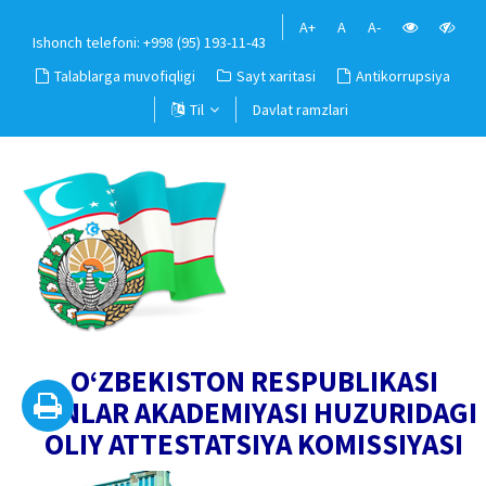
A+
A
A-
Ishonch telefoni: +998 (95) 193-11-43
Talablarga muvofiqligi
Sayt xaritasi
Antikorrupsiya
Til
Davlat ramzlari
O‘ZBEKISTON RESPUBLIKASI
FANLAR AKADEMIYASI HUZURIDAGI
OLIY ATTESTATSIYA KOMISSIYASI