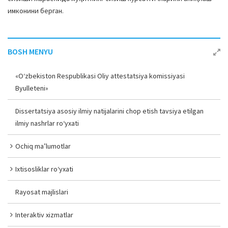
имконини берган.
BOSH MENYU
«O‘zbekiston Respublikasi Oliy attestatsiya komissiyasi
Byulleteni»
Dissertatsiya asosiy ilmiy natijalarini chop etish tavsiya etilgan
ilmiy nashrlar ro‘yxati
Ochiq ma’lumotlar
Ixtisosliklar ro‘yxati
Rayosat majlislari
Interaktiv xizmatlar