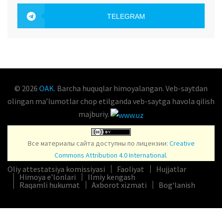
OAK.UZ
TELEGRAM
OAK.UZ
© 2026
OAK
. Barcha huquqlar himoyalangan. Veb-saytdan
olingan maʼlumotlar chop etilganda veb-saytga havola qilish
majburiy.
Все материалы сайта доступны по лицензии:
Creative
Commons Attribution 4.0 International
.
Oliy attestatsiya komissiyasi
Faoliyat
Hujjatlar
Himoya e’lonlari
Ilmiy kengash
Raqamli hukumat
Axborot xizmati
Bog‘lanish