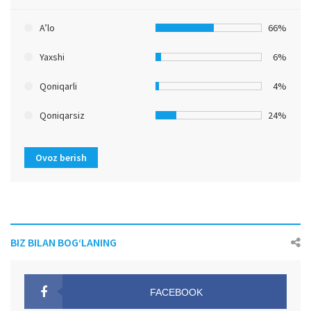
A’lo
66%
Yaxshi
6%
Qoniqarli
4%
Qoniqarsiz
24%
Ovoz berish
BIZ BILAN BOG‘LANING
FACEBOOK