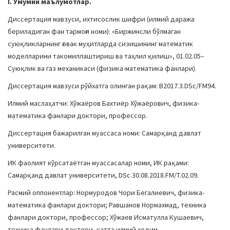
I. Умумий маълумотлар.
a
Диссертация мавзуси, ихтисослик шифри (илмий даража
t
бериладиган фан тармоғи номи): «Биржинсли бўлмаган
i
суюқликларнинг ғовак муҳитларда сизишининг математик
o
моделларини такомиллаштириш ва таҳлил қилиш», 01.02.05–
n
Суюқлик ва газ механикаси (физика-математика фанлари).
Диссертация мавзуси рўйхатга олинган рақам: B2017.3.DSc/FM94.
Илмий маслаҳатчи: Хўжаёров Бахтиёр Хўжаёрович, физика-
математика фанлари доктори, профессор.
Диссертация бажарилган муассаса номи: Самарқанд давлат
университети.
ИК фаолият кўрсатаётган муассасалар номи, ИК рақами:
Самарқанд давлат университети, DSc.30.08.2018.FM/T.02.09.
Расмий оппонентлар: Нормуродов Чори Бегалиевич, физика-
математика фанлари доктори; Равшанов Нормахмад, техника
фанлари доктори, профессор; Хўжаев Исматулла Кушаевич,
техника фанлари доктори, катта илмий ходим.