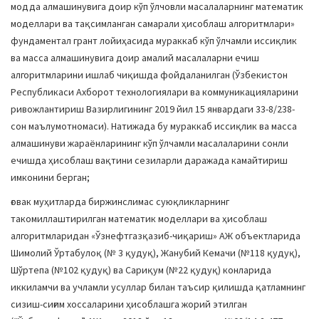
модда алмашинувига доир кўп ўлчовли масалаларнинг математик
моделлари ва тақсимланган самарали ҳисоблаш алгоритмлари»
фундаментал грант лойиҳасида мураккаб кўп ўлчамли иссиқлик
ва масса алмашинувига доир амалий масалаларни ечиш
алгоритмларини ишлаб чиқишда фойдаланилган (Ўзбекистон
Республикаси Ахборот технологиялари ва коммуникацияларини
ривожлантириш Вазирлигининг 2019 йил 15 январдаги 33-8/238-
сон маълумотномаси). Натижада бу мураккаб иссиқлик ва масса
алмашинуви жараёнларининг кўп ўлчамли масалаларини сонли
ечишда ҳисоблаш вақтини сезиларли даражада камайтириш
имконини берган;
ғовак муҳитларда биржинслимас суюқликларнинг
такомиллаштирилган математик моделлари ва ҳисоблаш
алгоритмларидан «Ўзнефтгазқазиб-чиқариш» АЖ объектларида
Шимолий Ўртабулоқ (№ 3 қудуқ), Жанубий Кемачи (№118 қудуқ),
Шўртепа (№102 қудуқ) ва Сариқум (№22 қудуқ) конларида
иккиламчи ва учламли усуллар билан таъсир қилишда қатламнинг
сизиш-сиғим хоссаларини ҳисоблашга жорий этилган