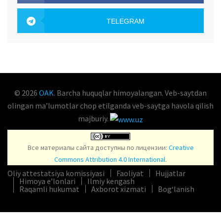
OAK.UZ
TELEGRAM
OAK.UZ
© 2026
OAK
. Barcha huquqlar himoyalangan. Veb-saytdan
olingan maʼlumotlar chop etilganda veb-saytga havola qilish
majburiy.
Все материалы сайта доступны по лицензии:
Creative
Commons Attribution 4.0 International
.
Oliy attestatsiya komissiyasi
Faoliyat
Hujjatlar
Himoya e’lonlari
Ilmiy kengash
Raqamli hukumat
Axborot xizmati
Bog‘lanish