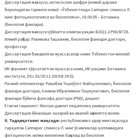
Диссертация мавзуси, ихтисослик шифри (илмий даража
a
бериладиган тармоғи номи): «Ўзбекистонда Cаппарис спиноса Л.
t
нинг фитоценологияси ва биологияси», 03.00.05 – Ботаника
i
(биология фанлари).
o
Диссертация мавзуси рўйхатга олинган рақам: B2022.2.PhD/B726.
n
Илмий раҳбар: Рахимова Ташханим, биология фанлари доктори,
профессор.
Диссертация бажарилган муассасалар номи: Ўзбекистон миллий
университети.
ИК фаолият кўрсатаётган муассаса номи, ИК рақами: Ботаника
институти, DSc.02/30.12.2019.B.39.01.
Расмий оппонентлар: Ражабов Тошпўлот Файзуллоевич, биология
фанлари доктори; Азимов Ибрагимжон Тошпулатович, биология
фанлари бўйича фалсафа доктори (PhD), доцент.
Етакчи ташкилот: Жиззах давлат педагогика университети.
Диссертация йўналиши: назарий ва амалий аҳамиятга молик.
II. Тадқиқотнинг мақсади:
республикамиз адир минтақасида
тарқалган Cаппарис спиноса Л. нинг ўсимликлар қопламидаги
фитоценотик хилма-хиллигини баҳолаш ва биологик