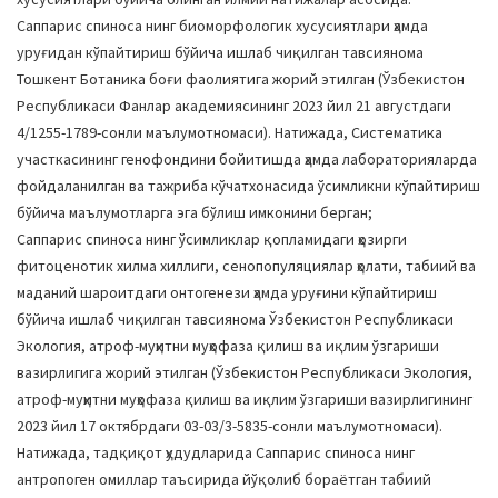
Cаппарис спиноса нинг биоморфологик хусусиятлари ҳамда
уруғидан кўпайтириш бўйича ишлаб чиқилган тавсиянома
Тошкент Ботаника боғи фаолиятига жорий этилган (Ўзбекистон
Республикаси Фанлар академиясининг 2023 йил 21 августдаги
4/1255-1789-сонли маълумотномаси). Натижада, Систематика
участкасининг генофондини бойитишда ҳамда лабораторияларда
фойдаланилган ва тажриба кўчатхонасида ўсимликни кўпайтириш
бўйича маълумотларга эга бўлиш имконини берган;
Cаппарис спиноса нинг ўсимликлар қопламидаги ҳозирги
фитоценотик хилма хиллиги, сенопопуляциялар ҳолати, табиий ва
маданий шароитдаги онтогенези ҳамда уруғини кўпайтириш
бўйича ишлаб чиқилган тавсиянома Ўзбекистон Республикаси
Экология, атроф-муҳитни муҳофаза қилиш ва иқлим ўзгариши
вазирлигига жорий этилган (Ўзбекистон Республикаси Экология,
атроф-муҳитни муҳофаза қилиш ва иқлим ўзгариши вазирлигининг
2023 йил 17 октябрдаги 03-03/3-5835-сонли маълумотномаси).
Натижада, тадқиқот ҳудудларида Cаппарис спиноса нинг
антропоген омиллар таъсирида йўқолиб бораётган табиий