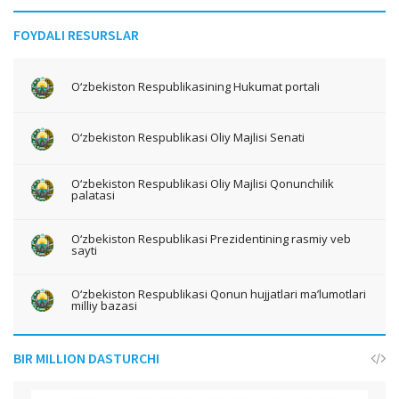
FOYDALI RESURSLAR
O‘zbekiston Respublikasining Hukumat portali
O‘zbekiston Respublikasi Oliy Majlisi Senati
O‘zbekiston Respublikasi Oliy Majlisi Qonunchilik
palatasi
O‘zbekiston Respublikasi Prezidentining rasmiy veb
sayti
O‘zbekiston Respublikasi Qonun hujjatlari ma’lumotlari
milliy bazasi
BIR MILLION DASTURCHI