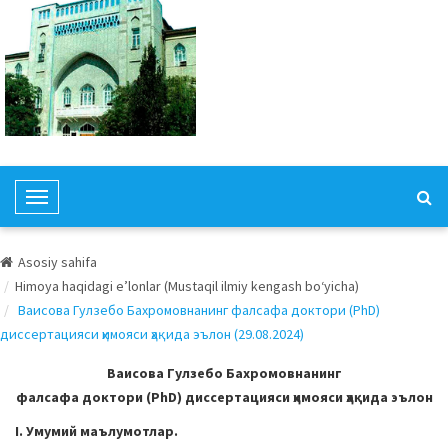
T
o
g
Asosiy sahifa
g
Himoya haqidagi e’lonlar (Mustaqil ilmiy kengash bo‘yicha)
l
Ваисова Гулзебо Бахромовнанинг фалсафа доктори (PhD)
e
диссертацияси ҳимояси ҳақида эълон (29.08.2024)
N
a
Ваисова Гулзебо Бахромовнанинг
v
фалсафа доктори (PhD) диссертацияси ҳимояси ҳақида эълон
i
I. Умумий маълумотлар.
g