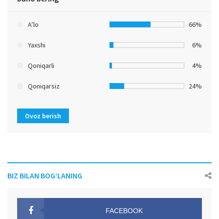
A’lo
66%
Yaxshi
6%
Qoniqarli
4%
Qoniqarsiz
24%
Ovoz berish
BIZ BILAN BOG‘LANING
FACEBOOK