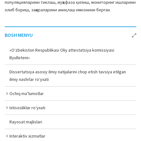
популяцияларини тиклаш, муҳофаза қилиш, мониторинг ишларини
олиб бориш, заҳираларини аниқлаш имконини берган.
BOSH MENYU
«O‘zbekiston Respublikasi Oliy attestatsiya komissiyasi
Byulleteni»
Dissertatsiya asosiy ilmiy natijalarini chop etish tavsiya etilgan
ilmiy nashrlar ro‘yxati
Ochiq ma’lumotlar
Ixtisosliklar ro‘yxati
Rayosat majlislari
Interaktiv xizmatlar