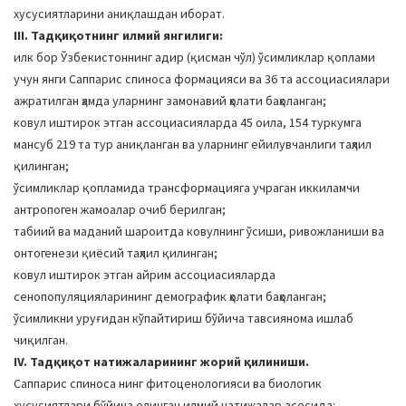
хусусиятларини аниқлашдан иборат.
III. Тадқиқотнинг илмий янгилиги:
илк бор Ўзбекистоннинг адир (қисман чўл) ўсимликлар қоплами
учун янги Cаппарис спиноса формацияси ва 36 та ассоциасиялари
ажратилган ҳамда уларнинг замонавий ҳолати баҳоланган;
ковул иштирок этган ассоциасияларда 45 оила, 154 туркумга
мансуб 219 та тур аниқланган ва уларнинг ейилувчанлиги таҳлил
қилинган;
ўсимликлар қопламида трансформацияга учраган иккиламчи
антропоген жамоалар очиб берилган;
табиий ва маданий шароитда ковулнинг ўсиши, ривожланиши ва
онтогенези қиёсий таҳлил қилинган;
ковул иштирок этган айрим ассоциасияларда
сенопопуляцияларининг демографик ҳолати баҳоланган;
ўсимликни уруғидан кўпайтириш бўйича тавсиянома ишлаб
чиқилган.
IV. Тадқиқот натижаларининг жорий қилиниши.
Cаппарис спиноса нинг фитоценологияси ва биологик
хусусиятлари бўйича олинган илмий натижалар асосида: