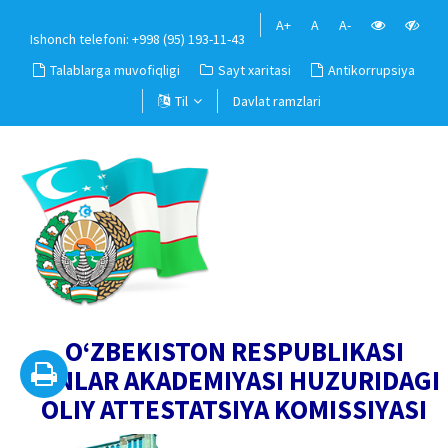
A+
A
A-
Ishonch telefoni: +998 (95) 193-11-43
Talablarga muvofiqligi
Sayt xaritasi
Antikorrupsiya
Til
Davlat ramzlari
O‘ZBEKISTON RESPUBLIKASI
FANLAR AKADEMIYASI HUZURIDAGI
OLIY ATTESTATSIYA KOMISSIYASI