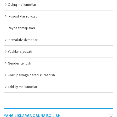
Ochiq ma’lumotlar
Ixtisosliklar ro‘yxati
Rayosat majlislari
Interaktiv xizmatlar
Yoshlar siyosati
Gender tenglik
Korrupsiyaga qarshi kurashish
Tahliliy ma’lumotlar
YANGILIKLARGA OBUNA BO‘LISH