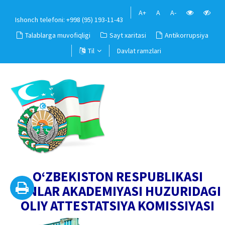
A+
A
A-
Ishonch telefoni: +998 (95) 193-11-43
Talablarga muvofiqligi
Sayt xaritasi
Antikorrupsiya
Til
Davlat ramzlari
O‘ZBEKISTON RESPUBLIKASI
FANLAR AKADEMIYASI HUZURIDAGI
OLIY ATTESTATSIYA KOMISSIYASI