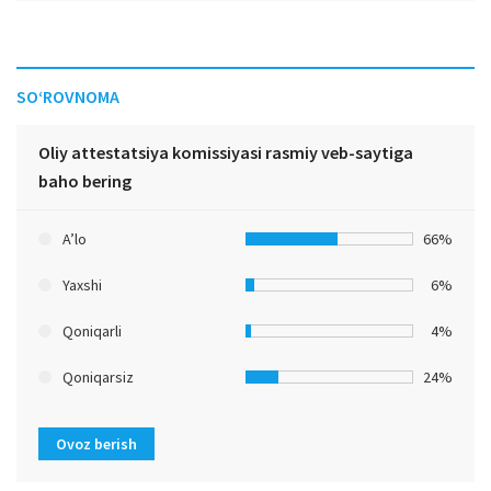
SO‘ROVNOMA
Oliy attestatsiya komissiyasi rasmiy veb-saytiga
baho bering
A’lo
66%
Yaxshi
6%
Qoniqarli
4%
Qoniqarsiz
24%
Ovoz berish