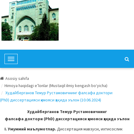
T
o
g
Asosiy sahifa
g
Himoya haqidagi e’lonlar (Mustaqil ilmiy kengash bo‘yicha)
l
Худайберганов Темур Рустамовичнинг фалсафа доктори
e
(PhD) диссертацияси ҳимояси ҳақида эълон (10.06.2024)
N
a
Худайберганов Темур Рустамовичнинг
v
фалсафа доктори (PhD) диссертацияси ҳимояси ҳақида эълон
i
I. Умуммий маълумотлар.
Диссертация мавзуси, ихтисослик
g