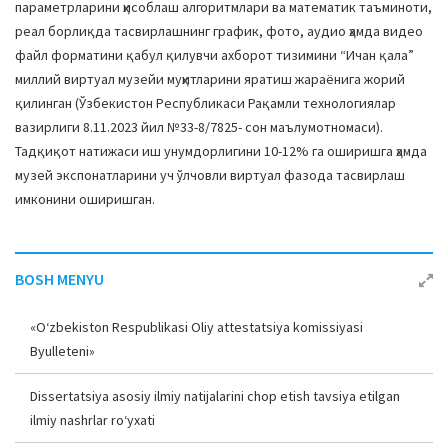
параметрларини ҳисоблаш алгоритмлари ва математик таъминоти,
реал борлиқда тасвирлашнинг график, фото, аудио ҳамда видео
файл форматини қабул қилувчи ахборот тизимини “Ичан қала”
миллий виртуал музейи муҳитларини яратиш жараёнига жорий
қилинган (Ўзбекистон Республикаси Рақамли технологиялар
вазирлиги 8.11.2023 йил №33-8/7825- сон маълумотномаси).
Тадқиқот натижаси иш унумдорлигини 10-12% га оширишга ҳамда
музей экспонатларини уч ўлчовли виртуал фазода тасвирлаш
имконини оширишган.
BOSH MENYU
«O‘zbekiston Respublikasi Oliy attestatsiya komissiyasi
Byulleteni»
Dissertatsiya asosiy ilmiy natijalarini chop etish tavsiya etilgan
ilmiy nashrlar ro‘yxati