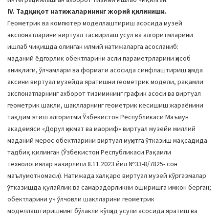
IV. Тадқиқот натижаларининг жорий қилиниши.
Геометрик ва компютер моделлаштириш асосида музей
экспонатларини виртуал тасвирлаш усул ва алгоритмларини
ишлаб чиқишда олинган илмий натижаларга асосланиб:
маданий ёдгорлик обектларини асли параметрларини ҳисоб
аниқлиги, ўлчамлари ва формати асосида синфлаштириш ҳамда
аксини виртуал музейда яратишни геометрик модели, рақамли
экспонатларнинг ахборот тизимининг график асоси ва виртуал
геометрик шакли, шаклларнинг геометрик кесишиш жараёнини
тақдим этиш алгоритми Ўзбекистон Республикаси Маъмун
академяси «Дорул ҳикмат ва маориф» виртуал музейи миллий
маданий мерос обектларини виртуал муҳитга ўтказиш мақсадида
тадбиқ қилинган (Ўзбекистон Республикаси Рақамли
технологиялар вазирлиги 8.11.2023 йил №33-8/7825- сон
маълумотномаси). Натижада халқаро виртуал музей кўргазмалар
ўтказишда қулайлик ва самарадорликни оширишга имкон берган;
обектларини уч ўлчовли шаклларини геометрик
моделлаштиришнинг бўлакли кўпҳад усули асосида яратиш ва