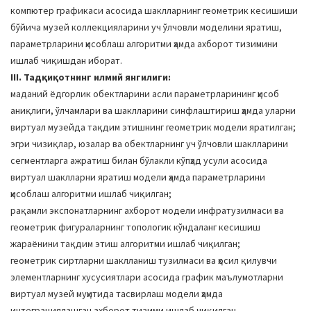
компютер графикаси асосида шаклларнинг геометрик кесишиши
бўйича музей коллекцияларини уч ўлчовли моделини яратиш,
параметрларини ҳисоблаш алгоритми ҳамда ахборот тизимини
ишлаб чиқишдан иборат.
III. Тадқиқотнинг илмий янгилиги:
маданий ёдгорлик обектларини асли параметрларининг ҳисоб
аниқлиги, ўлчамлари ва шаклларини синфлаштириш ҳамда уларни
виртуал музейда тақдим этишнинг геометрик модели яратилган;
эгри чизиқлар, юзалар ва обектларнинг уч ўлчовли шаклларини
сегментларга ажратиш билан бўлакли кўпҳад усули асосида
виртуал шаклларни яратиш модели ҳамда параметрларини
ҳисоблаш алгоритми ишлаб чиқилган;
рақамли экспонатларнинг ахборот модели инфратузилмаси ва
геометрик фигураларнинг топологик кўндаланг кесишиш
жараёнини тақдим этиш алгоритми ишлаб чиқилган;
геометрик сиртларни шаклланиш тузилмаси ва ҳосил қилувчи
элементларнинг хусусиятлари асосида график маълумотларни
виртуал музей муҳитида тасвирлаш модели ҳамда
интеграциялашган ахборот тизими ишлаб чиқилган.