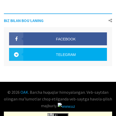
BIZ BILAN BOG‘LANING
FACEBOOK
OAK.UZ
TELEGRAM
OAK.UZ
© 2026
OAK
. Barcha huquqlar himoyalangan. Veb-saytdan
olingan maʼlumotlar chop etilganda veb-saytga havola qilish
majburiy.