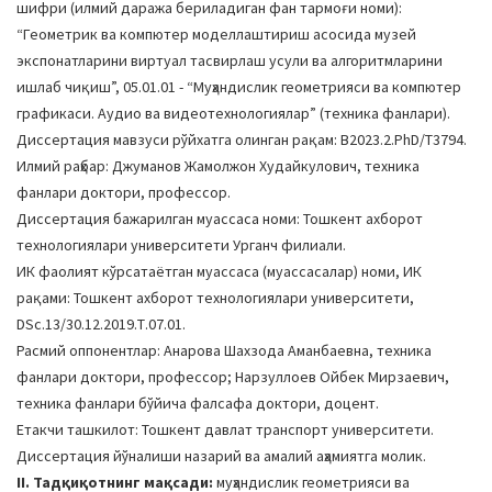
шифри (илмий даража бериладиган фан тармоғи номи):
a
“Геометрик ва компютер моделлаштириш асосида музей
t
экспонатларини виртуал тасвирлаш усули ва алгоритмларини
i
ишлаб чиқиш”, 05.01.01 - “Муҳандислик геометрияси ва компютер
o
графикаси. Аудио ва видеотехнологиялар” (техника фанлари).
n
Диссертация мавзуси рўйхатга олинган рақам: В2023.2.PhD/Т3794.
Илмий раҳбар: Джуманов Жамолжон Худайкулович, техника
фанлари доктори, профессор.
Диссертация бажарилган муассаса номи: Тошкент ахборот
технологиялари университети Урганч филиали.
ИК фаолият кўрсатаётган муассаса (муассасалар) номи, ИК
рақами: Тошкент ахборот технологиялари университети,
DSc.13/30.12.2019.Т.07.01.
Расмий оппонентлар: Анарова Шахзода Аманбаевна, техника
фанлари доктори, профессор; Нарзуллоев Ойбек Мирзаевич,
техника фанлари бўйича фалсафа доктори, доцент.
Етакчи ташкилот: Тошкент давлат транспорт университети.
Диссертация йўналиши назарий ва амалий аҳамиятга молик.
II. Тадқиқотнинг мақсади:
муҳандислик геометрияси ва