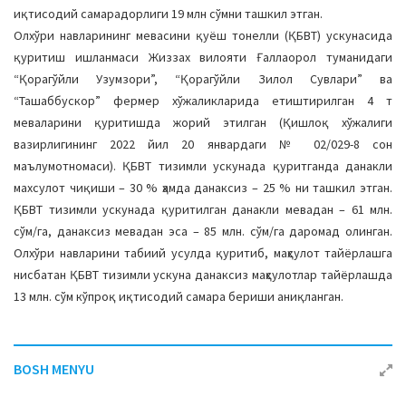
иқтисодий самарадорлиги 19 млн сўмни ташкил этган.
Олхўри навларининг мевасини қуёш тонелли (ҚБВТ) ускунасида
қуритиш ишланмаси Жиззах вилояти Ғаллаорол туманидаги
“Қорагўйли Узумзори”, “Қорагўйли Зилол Сувлари” ва
“Ташаббускор” фермер хўжаликларида етиштирилган 4 т
меваларини қуритишда жорий этилган (Қишлоқ хўжалиги
вазирлигининг 2022 йил 20 январдаги № 02/029-8 сон
маълумотномаси). ҚБВТ тизимли ускунада қуритганда данакли
махсулот чиқиши – 30 % ҳамда данаксиз – 25 % ни ташкил этган.
ҚБВТ тизимли ускунада қуритилган данакли мевадан – 61 млн.
сўм/га, данаксиз мевадан эса – 85 млн. сўм/га даромад олинган.
Олхўри навларини табиий усулда қуритиб, маҳсулот тайёрлашга
нисбатан ҚБВТ тизимли ускуна данаксиз маҳсулотлар тайёрлашда
13 млн. сўм кўпроқ иқтисодий самара бериши аниқланган.
BOSH MENYU