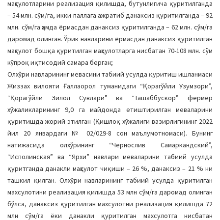
маҳсулотларини реализация қилишда, бутунлигича қуритилганда
– 54 млн. сўм/га, икки паллага ажратиб данаксиз қуритилганда – 92
млн. сўм/га ҳамда ёрмасдан данаксиз қуритилганда – 62 млн. сўм/га
даромад олинган. Ўрик навларини ёрмасдан данаксиз қуритилган
маҳсулот бошқа қуритилган маҳсулотларга нисбатан 70-108 млн. сўм
кўпроқ иқтисодий самара берган;
Олхўри навларининг мевасини табиий усулда қуритиш ишланмаси
Жиззах вилояти Ғаллаорол туманидаги “Қорагўйли Узумзори”,
“Қорагўйли Зилол Сувлари” ва “Ташаббускор” фермер
хўжаликларининг 9,0 га майдонда етиштирилган меваларини
қуритишда жорий этилган (Қишлоқ хўжалиги вазирлигининг 2022
йил 20 январдаги № 02/029-8 сон маълумотномаси). Бунинг
натижасида олхўрининг “Чернослив Самаркандский”,
“Исполинская” ва “Ярхи” навлари меваларини табиий усулда
қуритганда данакли маҳсулот чиқиши – 26 %, данаксиз – 21 % ни
ташкил қилган. Олхўри навларининг табиий усулда қуритилган
махсулотини реализация қилишда 53 млн сўм/га даромад олинган
бўлса, данаксиз қуритилган махсулотни реализация қилишда 72
млн сўм/га ёки данакли қуритилган махсулотга нисбатан