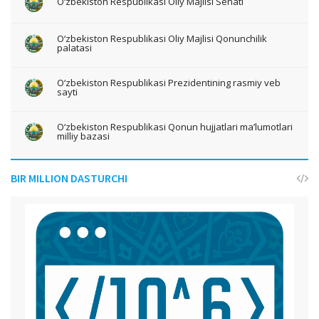
O‘zbekiston Respublikasi Oliy Majlisi Senati
O‘zbekiston Respublikasi Oliy Majlisi Qonunchilik
palatasi
O‘zbekiston Respublikasi Prezidentining rasmiy veb
sayti
O‘zbekiston Respublikasi Qonun hujjatlari ma’lumotlari
milliy bazasi
BIR MILLION DASTURCHI