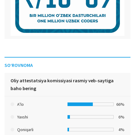
SO‘ROVNOMA
Oliy attestatsiya komissiyasi rasmiy veb-saytiga
baho bering
A’lo
66%
Yaxshi
6%
Qoniqarli
4%