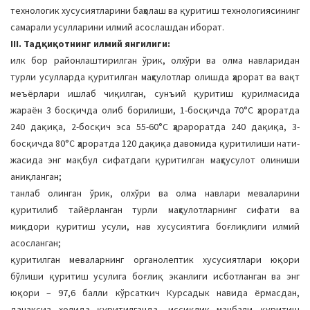
технологик хусусиятларини баҳолаш ва қуритиш технологиясининг
самарали усулларини илмий асослашдан иборат.
III. Тадқиқотнинг илмий янгилиги:
илк бор районлаштирилган ўрик, олхўри ва олма навларидан
турли усулларда қуритилган маҳсулотлар олишда ҳарорат ва вақт
меъёрлари ишлаб чиқилган, сунъий қуритиш қурилмасида
жараён 3 босқичда олиб борилиши, 1-босқичда 70°С ҳароратда
240 дақиқа, 2-босқич эса 55-60°С ҳарароратда 240 дақиқа, 3-
босқичда 80°С ҳароратда 120 дақиқа давомида қуритилиши нати-
жасида энг мақбул сифатдаги қуритилган маҳсусулот олиниши
аниқланган;
танлаб олинган ўрик, олхўри ва олма навлари меваларини
қуритилиб тайёрланган турли маҳсулотларнинг сифати ва
миқдори қуритиш усули, нав хусусиятига боғлиқлиги илмий
асосланган;
қуритилган меваларнинг органолептик хусусиятлари юқори
бўлиши қуритиш усулига боғлиқ эканлиги исботланган ва энг
юқори – 97,6 балли кўрсаткич Курсадык навида ёрмасдан,
данаксиз холида қуритилганда, иссиқлик манбали қуритиш