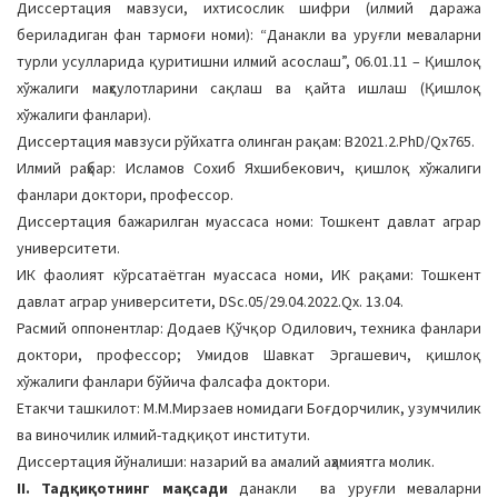
Диссертация мавзуси, ихтисослик шифри (илмий даража
a
бериладиган фан тармоғи номи): “Данакли ва уруғли меваларни
t
турли усулларида қуритишни илмий асослаш”, 06.01.11 – Қишлоқ
i
хўжалиги маҳсулотларини сақлаш ва қайта ишлаш (Қишлоқ
o
хўжалиги фанлари).
n
Диссертация мавзуси рўйхатга олинган рақам: В2021.2.PhD/Qx765.
Илмий раҳбар: Исламов Сохиб Яхшибекович, қишлоқ хўжалиги
фанлари доктори, профессор.
Диссертация бажарилган муассаса номи: Тошкент давлат аграр
университети.
ИК фаолият кўрсатаётган муассаса номи, ИК рақами: Тошкент
давлат аграр университети, DSc.05/29.04.2022.Qx. 13.04.
Расмий оппонентлар: Додаев Қўчқор Одилович, техника фанлари
доктори, профессор; Умидов Шавкат Эргашевич, қишлоқ
хўжалиги фанлари бўйича фалсафа доктори.
Етакчи ташкилот: М.М.Мирзаев номидаги Боғдорчилик, узумчилик
ва виночилик илмий-тадқиқот институти.
Диссертация йўналиши: назарий ва амалий аҳамиятга молик.
II. Тадқиқотнинг мақсади
данакли ва уруғли меваларни