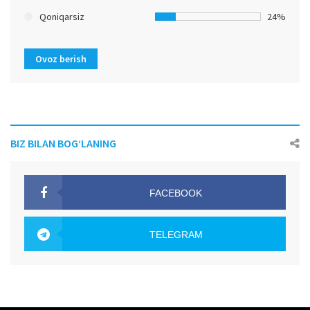
Qoniqarsiz
24%
Ovoz berish
BIZ BILAN BOG‘LANING
FACEBOOK
OAK.UZ
TELEGRAM
OAK.UZ