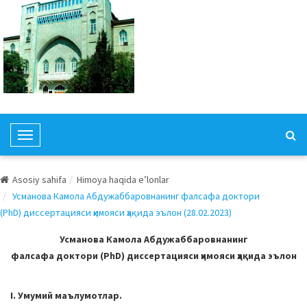
T
o
g
Asosiy sahifa
Himoya haqida e’lonlar
g
Усманова Камола Абдужаббаровнанинг фалсафа доктори
l
(PhD) диссертацияси ҳимояси ҳақида эълон (28.02.2023)
e
N
Усманова Камола Абдужаббаровнанинг
a
фалсафа доктори (PhD) диссертацияси ҳимояси ҳақида эълон
v
i
I. Умумий маълумотлар.
g