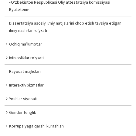
«O‘zbekiston Respublikasi Oliy attestatsiya komissiyasi
Byulleteni»
Dissertatsiya asosiy ilmiy natijalarini chop etish tavsiya etilgan
ilmiy nashrlar ro‘yxati
Ochiq ma’lumotlar
Ixtisosliklar ro‘yxati
Rayosat majlislari
Interaktiv xizmatlar
Yoshlar siyosati
Gender tenglik
Korrupsiyaga qarshi kurashish