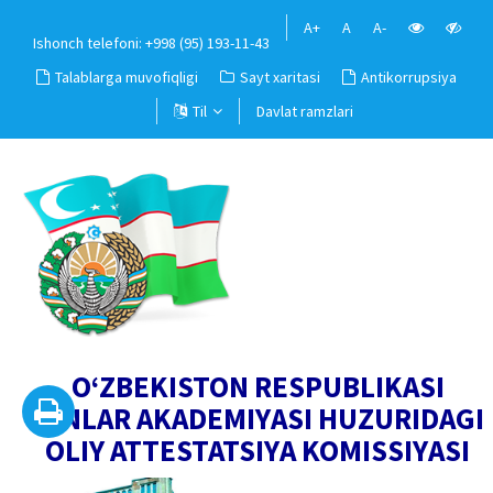
A+
A
A-
Ishonch telefoni: +998 (95) 193-11-43
Talablarga muvofiqligi
Sayt xaritasi
Antikorrupsiya
Til
Davlat ramzlari
O‘ZBEKISTON RESPUBLIKASI
FANLAR AKADEMIYASI HUZURIDAGI
OLIY ATTESTATSIYA KOMISSIYASI