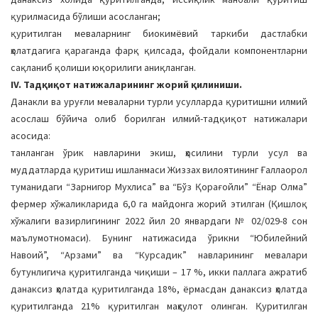
қурилмасида бўлиши асосланган;
қуритилган меваларнинг биокимёвий таркиби дастлабки
ҳолатдагига қараганда фарқ қилсада, фойдали компонентларни
сақланиб қолиши юқорилиги аниқланган.
IV. Тадқиқот натижаларининг жорий қилиниши.
Данакли ва уруғли меваларни турли усулларда қуритишни илмий
асослаш бўйича олиб борилган илмий-тадқиқот натижалари
асосида:
танланган ўрик навларини экиш, ҳосилини турли усул ва
муддатларда қуритиш ишланмаси Жиззах вилоятининг Ғаллаорол
туманидаги “Зарнигор Мухлиса” ва “Бўз Қорағойли” “Ёнар Олма”
фермер хўжаликларида 6,0 га майдонга жорий этилган (Қишлоқ
хўжалиги вазирлигининг 2022 йил 20 январдаги № 02/029-8 сон
маълумотномаси). Бунинг натижасида ўрикни “Юбилейний
Навоий”, “Арзами” ва “Курсадик” навларининг мевалари
бутунлигича қуритилганда чиқиши – 17 %, икки паллага ажратиб
данаксиз ҳолатда қуритилганда 18%, ёрмасдан данаксиз ҳолатда
қуритилганда 21% қуритилган маҳсулот олинган. Қуритилган