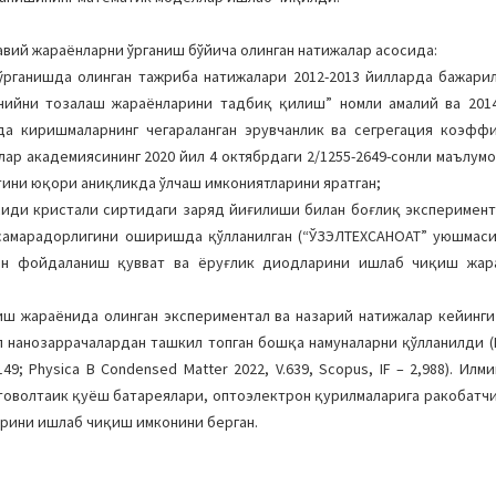
авий жараёнларни ўрганиш бўйича олинган натижалар асосида:
ўрганишда олинган тажриба натижалари 2012-2013 йилларда бажари
нийни тозалаш жараёнларини тадбиқ қилиш” номли амалий ва 2014
а киришмаларнинг чегараланган эрувчанлик ва сегрегация коэффи
ар академиясининг 2020 йил 4 октябрдаги 2/1255-2649-сонли маълумо
ини юқори аниқликда ўлчаш имкониятларини яратган;
сиди кристали сиртидаги заряд йиғилиши билан боғлиқ эксперимен
самарадорлигини оширишда қўлланилган (“ЎЗЭЛТЕХСАНОАТ” уюшмаси
рдан фойдаланиш қувват ва ёруғлик диодларини ишлаб чиқиш жара
иш жараёнида олинган экспериментал ва назарий натижалар кейинг
анозаррачалардан ташкил топган бошқа намуналарни қўлланилди (Mat
4.149; Physica B Condensed Matter 2022, V.639, Scopus, IF – 2,988). Ил
оволтаик қуёш батареялари, оптоэлектрон қурилмаларига ракобатчи
арини ишлаб чиқиш имконини берган.