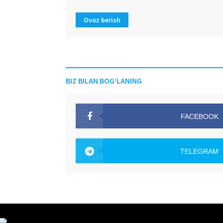
Ovoz berish
BIZ BILAN BOG‘LANING
FACEBOOK
OAK.UZ
TELEGRAM
OAK.UZ