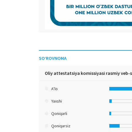
SO‘ROVNOMA
Oliy attestatsiya komissiyasi rasmiy veb-
A’lo
Yaxshi
Qoniqarli
Qoniqarsiz