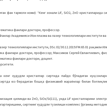
н фан тармоғи номи): “Кенг зонали LiF, SiO2, ZnO кристалларида си
тематика фанлари доктори, профессор.
Фанлар Академияси Ион-плазма ва лазер технологиялари институти ва
азер технологиялари институти, DSc.02/30.12.2019.FM.65.01 рақамли Ил
ика фанлари доктори, профессор; Максимов Сергей Евлантиевич, фи
ематика фанлари доктори, доцент.
ерситети.
 кенг худудли кристаллар сиртида пайдо бўладиган нуқсонлар
а сиртда юз берадиган бошқа физикавий жараёнлар билан боғлиқл
изация қилинди ва ZnO, SiOx/Si(111), унда LiF кристалларини электр
згартиришини, сиртнинг худудли тузилиши комплекс ўрганиш методик