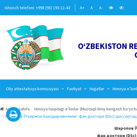
Ishonch telefoni: +998 (95) 193-11-43
A+
A
A-
O‘ZBEKISTON R
Oliy attestatsiya komissiyasi
Faoliyat
Hujjatlar
Himoya e’lonl
Asosiy sahifa
Himoya haqidagi e’lonlar (Mustaqil ilmiy kengash bo‘yich
Шаропов Ўткиржон Баходировичнинг фан доктори (DSc) диссертацияс
Шаропов 
фан доктори (DSc)