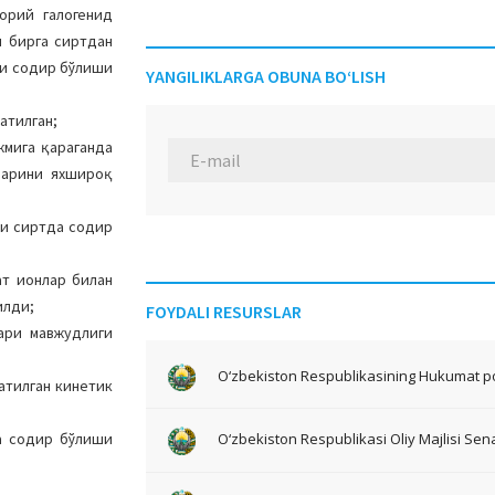
орий галогенид
н бирга сиртдан
ли содир бўлиши
YANGILIKLARGA OBUNA BO‘LISH
сатилган;
жмига қараганда
ларини яхшироқ
би сиртда содир
ат ионлар билан
илди;
FOYDALI RESURSLAR
ари мавжудлиги
O‘zbekiston Respublikasining Hukumat po
атилган кинетик
а содир бўлиши
O‘zbekiston Respublikasi Oliy Majlisi Sena