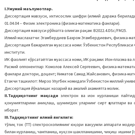
I.Умумий маълумотлар.
Диссертация мавзуси, ихтисослик шифри (илмий даража бериладига
01.04.04 – Физик электроника (физика-математика фанлари).
Диссертация мавзуси рўйхатга олинган рақам: В2022.4.DSc/FM25.
Илмий маслахатчи: Эгамбердиев Бахром Эгамбердиевич, физика-ма
Диссертация бажарилган муассаса номи: Ўзбекистон Республикаси 
институти.
ИК фаолият кўрсатаётган муассаса номи, ИК рақами: Ион-плазма ва л
Расмий оппонентлар: Комолов Алексей Сергеевич, физика-математ
фанлари доктори, доцент; Ниматов Самад Жайсанович, физика-мат
Етакчи ташкилот: Мирзо Улугбек номидаги Ўзбекистон миллий унив
Диссертация йўналиши: назарий ва амалий ахамиятга молик.
II.Тадқиқотнинг мақсади
электрон ва ион нурланиши пайтида
қонуниятларини аниқлаш, шунингдек уларнинг сирт ҳолатлари в
иборат.
III.Тадқиқотнинг илмий янгилиги:
тўлиқ ток (ТТ) спектроскопиянинг юқори вакуумли аппарати модерн
билан нурланиш, чангланиш, нуқсон шаклланишини, чиқиш ишини ў