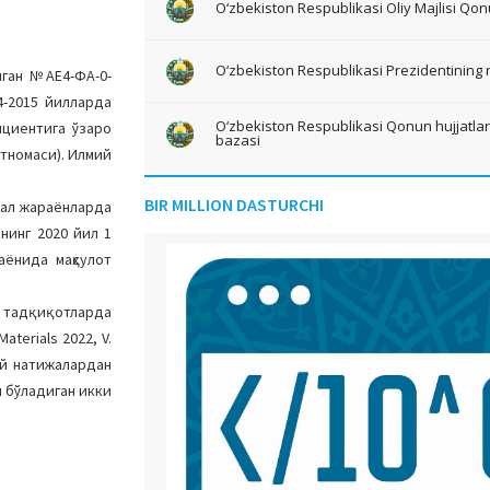
O‘zbekiston Respublikasi Oliy Majlisi Qon
O‘zbekiston Respublikasi Prezidentining 
лган №АЕ4-ФА-0-
-2015 йилларда
O‘zbekiston Respublikasi Qonun hujjatlari 
циентига ўзаро
bazasi
тномаси). Илмий
BIR MILLION DASTURCHI
тал жараёнларда
нинг 2020 йил 1
ёнида маҳсулот
и тадқиқотларда
erials 2022, V.
мий натижалардан
 бўладиган икки