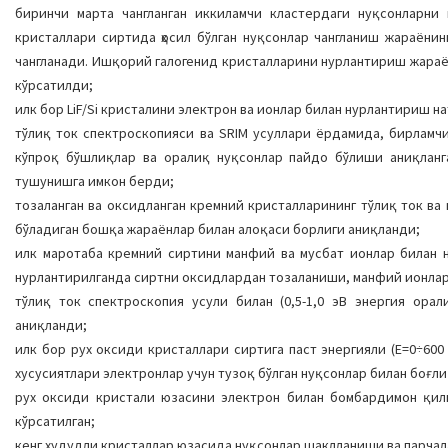
биринчи марта чангланган иккиламчи кластердаги нуқсонларн
кристаллари сиртида ҳосил бўлган нуқсонлар чангланиш жараёни
чангланади. Ишқорий галогенид кристалларини нурлантириш жараён
кўрсатилди;
илк бор LiF/Si кристалини электрон ва ионлар билан нурлантириш 
тўлиқ ток спектроскопияси ва SRIM усуллари ёрдамида, бирламчи
кўпроқ бўшлиқлар ва оралиқ нуқсонлар пайдо бўлиши аниқланг
тушунишга имкон берди;
тозаланган ва оксидланган кремний кристалларининг тўлиқ ток в
бўладиган бошқа жараёнлар билан алоқаси борлиги аниқланди;
илк маротаба кремний сиртини манфий ва мусбат ионлар билан 
нурлантирилганда сиртни оксидлардан тозаланиши, манфий ионлар
тўлиқ ток спектроскопия усули билан (0,5-1,0 эВ энергия ора
аниқланди;
илк бор рух оксиди кристаллари сиртига паст энергияли (E=0÷600
хусусиятлари электронлар учун тузоқ бўлган нуқсонлар билан боғл
рух оксиди кристали юзасини электрон билан бомбардимон қи
кўрсатилган;
кенг худудли кристаллар юзасида нуқсонлар шаклланиши ва парча