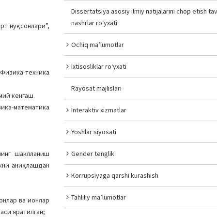
Dissertatsiya asosiy ilmiy natijalarini chop etish tav
nashrlar ro‘yxati
рт нуқсонлари”,
Ochiq ma’lumotlar
Ixtisosliklar ro‘yxati
 Физика-техника
Rayosat majlislari
мий кенгаш.
зика-математика
Interaktiv xizmatlar
Yoshlar siyosati
нинг шаклланиш
Gender tenglik
икни аниқлашдан
Korrupsiyaga qarshi kurashish
Tahliliy ma’lumotlar
онлар ва ионлар
аси яратилган;