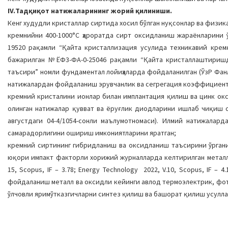
IV.Тадқиқот натижаларининг жорий қилиниши.
Кенг худудли кристаллар сиртида хосил бўлган нуқсонлар ва физик
кремнийни 400-1000°С ҳароратда сирт оксидланиш жараёнларини 
19520 рақамли “Қайта кристаллизация усулида техникавий крем
бажарилган №ЁФ3-ФА-0-25046 рақамли “Қайта кристаллаштиришд
таъсири” номли фундаментал лойиҳаларда фойдаланилган (ЎзР Фанл
натижалардан фойдаланиш эрувчанлик ва сегрегация коэффициент
кремний кристалини ионлар билан имплантация қилиш ва цинк ок
олинган натижалар қувват ва ёруғлик диодларини ишлаб чиқиш 
августдаги 04-4/1054-сонли маълумотномаси). Илмий натижала
самарадорлигини ошириш имкониятларини яратган;
кремний сиртининг гибридланиш ва оксидланиш таъсирини ўрган
юқори импакт факторли хорижий журналларда келтирилган металл н
15, Scopus, IF – 3.78; Energy Technology 2022, V.10, Scopus, IF – 
фойдаланиш металл ва оксидли кейинги авлод термоэлектрик, фот
ўлчовли яримўтказгичларни синтез қилиш ва башорат қилиш усулл