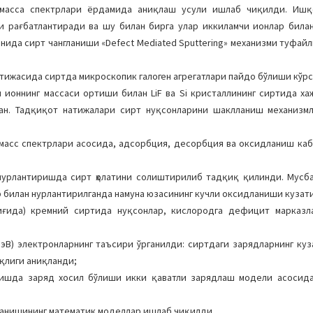
и масса спектрлари ёрдамида аниқлаш усули ишлаб чиқилди. Ишқ
ни рағбатлантиради ва шу билан бирга улар иккиламчи ионлар била
ида сирт чангланиши «Defect Mediated Sputtering» механизми туфай
натижасида сиртда микроскопик галоген агрегатлари пайдо бўлиши кўр
 ионнинг массаси ортиши билан LiF ва Si кристаллининг сиртида ха
ан. Тадқиқот натижалари сирт нуқсонларини шаклланиш механизм
а масс спектрлари асосида, адсорбция, десорбция ва оксидланиш ка
нурлантиришда сирт ҳолатини солиштирилиб тадқиқ қилинди. Мусб
 билан нурлантирилганда намуна юзасининг кучли оксидланиши кузат
лиғида) кремний сиртида нуқсонлар, кислородга дефицит марказл
 эВ) электронларнинг таъсири ўрганилди: сиртдаги зарядларнинг куз
иқлиги аниқланди;
лишда заряд хосил бўлиши икки қаватли зарядлаш модели асосид
ланишининг математик моделлар ишлаб чиқилди.