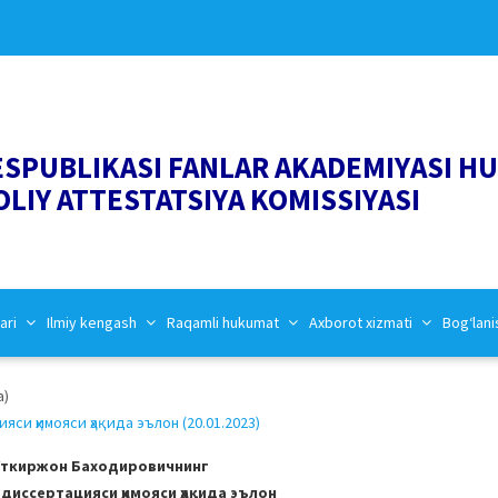
ESPUBLIKASI FANLAR AKADEMIYASI H
OLIY ATTESTATSIYA KOMISSIYASI
ari
Ilmiy kengash
Raqamli hukumat
Axborot xizmati
Bog‘lani
a)
и ҳимояси ҳақида эълон (20.01.2023)
Ўткиржон Баходировичнинг
 диссертацияси ҳимояси ҳақида эълон