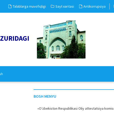
Talablarga muvofiqligi
Sayt xaritasi
Antikorrupsiya
UZURIDAGI
sh
BOSH MENYU
«O‘zbekiston Respublikasi Oliy attestatsiya komiss