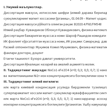
I. Умумий маълумотлар.
Диссертация мавзуси, ихтисослик шифри (илмий даража бериладиг
суюқликларнинг магнит хоссасини ўрганиш», 01.04.09 – Магнит ҳод
Диссертация мавзуси рўйхатга олинган рақам: В2020.4.PhD/FM548
Илмий раҳбар: Кувандиков Облокул Кувандикович, физика-математ
Диссертация бажарилган муассаса номи: Шароф Рашидов номидаги 
ИК фаолият кўрсатаётган муассаса номи, ИК рақами: Самарқанд давл
Расмий оппонентлар: Муқимов Комил Муқимович, физика-математи
фанлари доктори, доцент
Етакчи ташкилот: Бухоро давлат университети.
Диссертация йўналиши: назарий ва амалий аҳамиятга молик.
II. Тадқиқотнинг мақсади:
NiхCо1-хFе2О4 (х=0; 0,3; 0,5; 0,7; 1
ва магнитланишини Ni2+ ион концентрациясига боғлиқлигини хона 
III. Тадқиқотнинг илмий янгилиги:
илк марта кимёвий конденсация усулида бирдоменли тузилишга эг
суперпарамагнит хоссали магнит суюқликлар муваффаққиятли синте
илк марта NiхCо1-хFе2О4 (х=0; 0,3; 0,5; 0,7; 1) нанозарралар а
ионларни концентрациясига боғлиқлиги ўрганилган. Ушбу намуналар 