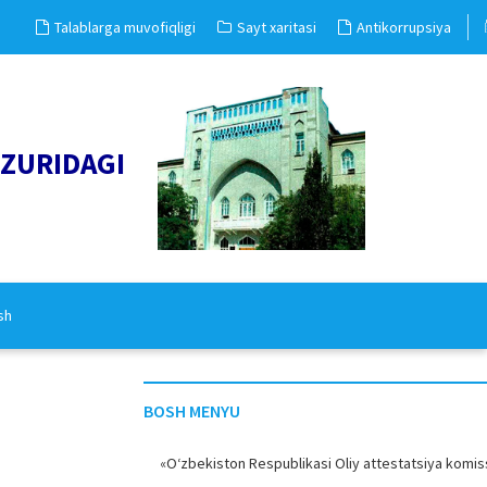
Talablarga muvofiqligi
Sayt xaritasi
Antikorrupsiya
UZURIDAGI
sh
BOSH MENYU
«O‘zbekiston Respublikasi Oliy attestatsiya komiss