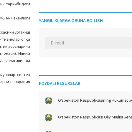
лик таркибидаги
45 нм) эканлиги
YANGILIKLARGA OBUNA BO‘LISH
ссасини ўрганиш
- тизимлар юпқа
атик асосларини
тномаси). Илмий
вчанлигини ва
амуналар синтез
ларни сепарация
FOYDALI RESURSLAR
O‘zbekiston Respublikasining Hukumat po
O‘zbekiston Respublikasi Oliy Majlisi Sena