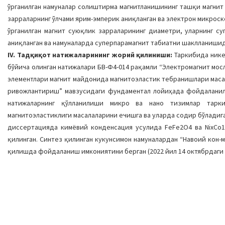
ўрганилган намуналар солиштирма магнитланишининг ташқи магни
зарраларнинг ўлчами ярим-эмперик аниқланган ва электрон микроск
ўрганилган магнит суюқлик зарраларининг диаметри, уларнинг с
аниқланган ва намуналарда суперпарамагнит табиатни шаклланишид
IV. Тадқиқот натижаларининг жорий қилиниши:
Таркибида нике
бўйича олинган натижалари БВ-Ф4-014 рақамли “Электромагнит мос
элементлари магнит майдонида магнитоэластик тебранишлари маса
ривожлантириш” мавзусидаги фундаментал лойиҳада фойдаланилг
натижаларнинг қўлланилиши микро ва нано тизимлар тарки
магнитоэластиклиги масалаларини ечишга ва уларда содир бўладиг
диссертацияда кимёвий конденсация усулида FeFе2О4 ва NiхCо1-хF
қилинган. Синтез қилинган кукунсимон намуналардан “Навоий кон
қилишда фойдаланиш имкониятини берган (2022 йил 14 октябрдаги №