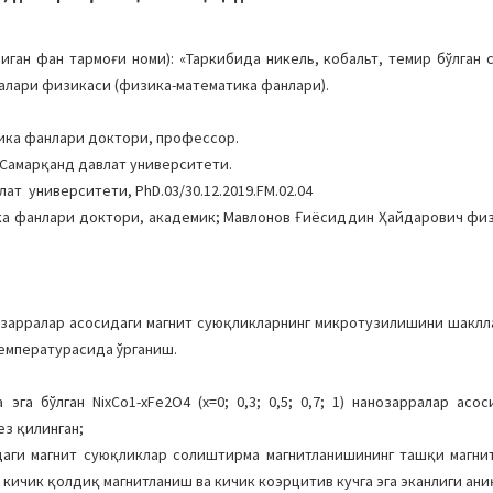
ан фан тармоғи номи): «Таркибида никель, кобальт, темир бўлган 
исалари физикаси (физика-математика фанлари).
ика фанлари доктори, профессор.
Самарқанд давлат университети.
ат университети, PhD.03/30.12.2019.FM.02.04
ка фанлари доктори, академик; Мавлонов Ғиёсиддин Ҳайдарович фи
) нанозарралар асосидаги магнит суюқликларнинг микротузилишини шак
температурасида ўрганиш.
а бўлган NiхCо1-хFе2О4 (х=0; 0,3; 0,5; 0,7; 1) нанозарралар асо
з қилинган;
сосидаги магнит суюқликлар солиштирма магнитланишининг ташқи магни
кичик қолдиқ магнитланиш ва кичик коэрцитив кучга эга эканлиги ани