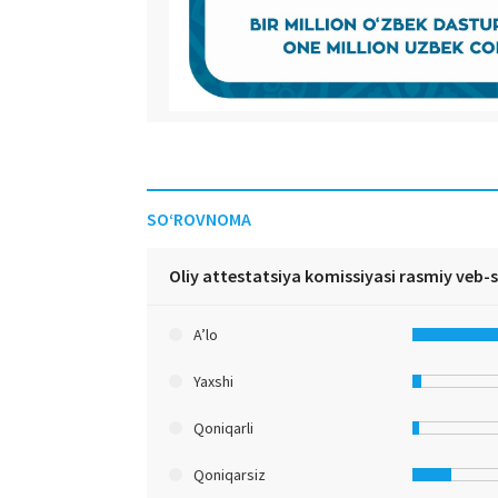
SO‘ROVNOMA
Oliy attestatsiya komissiyasi rasmiy veb-
A’lo
Yaxshi
Qoniqarli
Qoniqarsiz