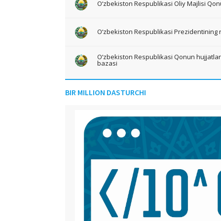
O‘zbekiston Respublikasi Oliy Majlisi Qon
O‘zbekiston Respublikasi Prezidentining 
O‘zbekiston Respublikasi Qonun hujjatlari 
bazasi
BIR MILLION DASTURCHI