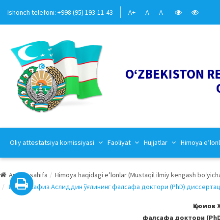
Ishonch telefoni: +998 (95) 193-11-43
A+
A
A-
O‘ZBEKISTON R
Oliy attestatsiya komissiyasi
Faoliyat
Hujjatlar
Himoya e’lonl
Asosiy sahifa
Himoya haqidagi e’lonlar (Mustaqil ilmiy kengash bo‘yich
Қаюмов Хафиз Аслиддин ўғлининг фалсафа доктори (PhD) диссертаци
Қаюмов 
фалсафа доктори (PhD