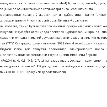
т майдонига тажрибавий боғланишлари М=M(H) дан фойдаланиб, суюқ
оп (ТЭМ) да олинган тажриба натижалари билан солиштирилган;
уперпарамагнит ҳолатга ўтишдаги критик қийматидан кичик (d<dкр=
а, зарраларининг ўлчами асосий роль ўйнаши кўрсатилган.
ль, кобальт, темир бўлган суперпарамагнит суюқликларнинг магнит хо
лашувликни ҳисобга олган ҳолда электрон қурилмалар, микро- ва нано
лаларини ечишнинг амалий усуллари ва магнитоэластикликнинг матем
ан (ТАТУ Самарқанд филлиалиининг 2022 йил 4 октябрдаги маълумо
бидаги юпқа ток ташувчи элементлар электромагнит мослашу
ан электромагнит эффектларни таҳлил қилиш имконини берган;
е2О4 (х=0; 0,3; 0,5; 0,7; 1) нанозарралар асосидаги кукунсимон н
-металлургия комбинати” АЖ да рудалар таркибидаги номагнит модда
 24.01-01-11/2013 рақамли далолатномаси).