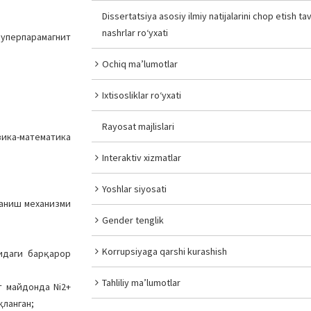
Dissertatsiya asosiy ilmiy natijalarini chop etish tav
nashrlar ro‘yxati
суперпарамагнит
Ochiq ma’lumotlar
Ixtisosliklar ro‘yxati
Rayosat majlislari
зика-математика
Interaktiv xizmatlar
Yoshlar siyosati
лланиш механизми
Gender tenglik
Korrupsiyaga qarshi kurashish
сидаги барқарор
Tahliliy ma’lumotlar
т майдонда Ni2+
қланган;