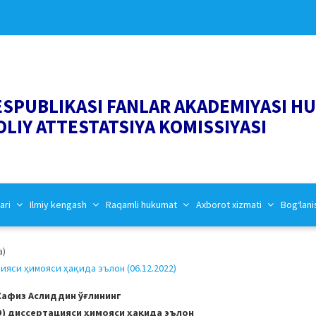
ESPUBLIKASI FANLAR AKADEMIYASI H
OLIY ATTESTATSIYA KOMISSIYASI
ari
Ilmiy kengash
Raqamli hukumat
Axborot xizmati
Bog‘lani
a)
яси ҳимояси ҳақида эълон (06.12.2022)
Хафиз Аслиддин ўғлининг
) диссертацияси ҳимояси ҳақида эълон