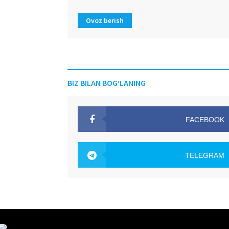
Ovoz berish
BIZ BILAN BOG‘LANING
FACEBOOK
OAK.UZ
TELEGRAM
OAK.UZ