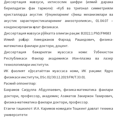
Диссертация мавзуси, ихтисослик шифри (илмий даража
a
бериладиган фан тармоғи): «Куб ва тригонал симметрияли
t
кристалларда акустик тўлқинларнинг сўниш механизмлари ва
i
акустик характеристикаларининг анизотропияси», 01.04.07 –
o
конденсирланган ҳолат физикаси.
n
Диссертация мавзуси рўйхатга олинган рақам: В2022.1.PhD/FM683
Илмий раҳбар: Ахмеджанов Фархад Рашидович, физика-
математика фанлари доктори, доцент.
Диссертация бажарилган муассаса номи: Ўзбекистон
Республикаси Фанлар академияси Ион-плазма ва лазер
технологиялари институти.
ИК фаолият кўрсатаётган муассаса номи, ИК рақами: Ядро
физикаси институти, DSc.02/30.12.2019.FM/T.33.01.
Расмий оппонетлар:
Бахрамов Сагдулла Абдуллаевич, физика-математика фанлари
доктори, профессор, академик; Азаматов Закиржон Тахирович,
физика-математика фанлари доктори, профессор.
Етакчи ташкилот: И.А. Каримов номидаги Тошкент давлат техника
университети