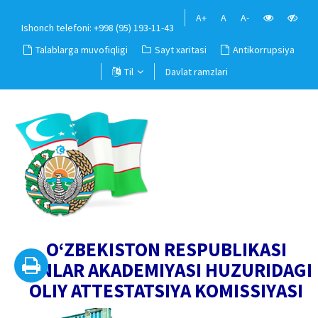
A+
A
A-
Ishonch telefoni: +998 (95) 193-11-43
Talablarga muvofiqligi
Sayt xaritasi
Antikorrupsiya
Til
Davlat ramzlari
O‘ZBEKISTON RESPUBLIKASI
FANLAR AKADEMIYASI HUZURIDAGI
OLIY ATTESTATSIYA KOMISSIYASI