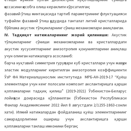
ҳиссасини ҳисобга олиш кераклиги кўрсатилган;
фазавий ўтиш минтақасида тартиб параметрининг флуктуацияси
туфайли фазавий ўтиш ҳудудида танталат литий кристалларида
бўйлама акустик тўлқинларнинг сўниш механизмлари аниқланган.
IV. Тадқиқот натижаларининг жорий қилиниши:
Акустик
тўлқинларнинг сўниши механизмларини ва кристаллардаги
акустик хусусиятларнинг анизотропия қонуниятларини аниқлаш
учун олинган натижаларга асосланиб:
барча нуқтавий симметрия гуруҳлари куб кристаллари учун мавҳум
эластик модулларнинг киритилган анизотропия коэффициенти
ЎзР ФА Материалшунослик институтида МРБ-AН-2019-17 “Қуёш
элементлари учун кенг полосали композит акслантиришга қарши
қопламаларни тадқиқ қилиш” (2019-2021) Ўзбекистон-Беларус
лойиҳаси доирасида қўлланилган (Ўзбекистон Республикаси
Фанлар Академиясининг 2022 йил 8 августдаги 2/1255-1863-сонли
хати). Илмий натижалардан фойдаланиш қуёш элементларининг
самарадорлигини ошириш учун акслантиришга қарши
қопламаларни танлаш имконини берган;