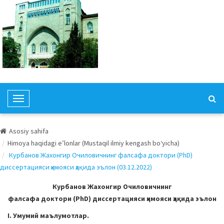
T
o
g
Asosiy sahifa
g
Himoya haqidagi e’lonlar (Mustaqil ilmiy kengash bo‘yicha)
l
Курбанов Жахонгир Очиловичнинг фалсафа доктори (PhD)
e
диссертацияси ҳимояси ҳақида эълон (03.12.2022)
N
a
Курбанов Жахонгир Очиловичнинг
v
фалсафа доктори (PhD) диссертацияси ҳимояси ҳақида эълон
i
I. Умумий маълумотлар.
g