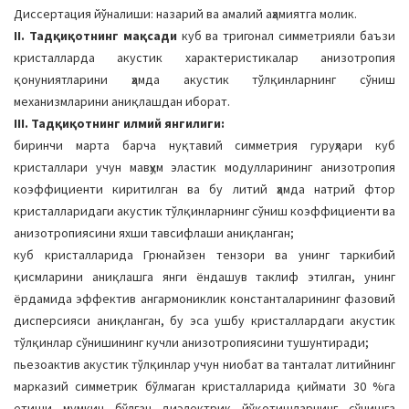
Диссертация йўналиши: назарий ва амалий аҳамиятга молик.
II. Тадқиқотнинг мақсади
куб ва тригонал симметрияли баъзи
кристалларда акустик характеристикалар анизотропия
қонуниятларини ҳамда акустик тўлқинларнинг сўниш
механизмларини аниқлашдан иборат.
III. Тадқиқотнинг илмий янгилиги:
биринчи марта барча нуқтавий симметрия гуруҳлари куб
кристаллари учун мавҳум эластик модулларининг анизотропия
коэффициенти киритилган ва бу литий ҳамда натрий фтор
кристалларидаги акустик тўлқинларнинг сўниш коэффициенти ва
анизотропиясини яхши тавсифлаши аниқланган;
куб кристалларида Грюнайзен тензори ва унинг таркибий
қисмларини аниқлашга янги ёндашув таклиф этилган, унинг
ёрдамида эффектив ангармониклик константаларининг фазовий
дисперсияси аниқланган, бу эса ушбу кристаллардаги акустик
тўлқинлар сўнишининг кучли анизотропиясини тушунтиради;
пьезоактив акустик тўлқинлар учун ниобат ва танталат литийнинг
марказий симметрик бўлмаган кристалларида қиймати 30 %га
етиши мумкин бўлган диэлектрик йўқотишларнинг сўнишга