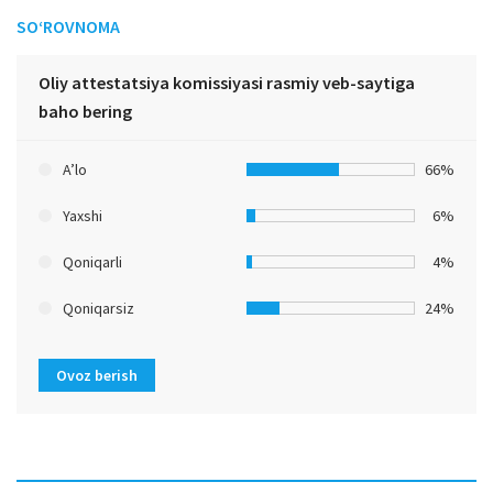
SO‘ROVNOMA
Oliy attestatsiya komissiyasi rasmiy veb-saytiga
baho bering
A’lo
66%
Yaxshi
6%
Qoniqarli
4%
Qoniqarsiz
24%
Ovoz berish