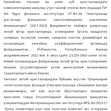
Грюнайзен тензори ва унинг куб кристалларидаги
компонентларини аниқлаш учун таклиф этилган янги ёндашув ЎзР
ФА Ядро физикаси институтида ОТ-Ф2-26 “Электронлар
дастасида функционал нанотизимларнинг шаклланиш
механизмлари” (2017-2019) фундаментал лойиҳаси доирасида
литий фтор кристалларида атомларнинг ўртача квадратик
силжиши, иссиқлик сиғими, самарали эластик доимийлари ва
иссиқликдан кенгайиш коэффициентини ўрганишда
фойдаланилган. (Ўзбекистон Республикаси Фанлар
академиясининг 2022 йил 8 августдаги 2/1255-1862-сонли хати).
Илмий натижалардан фойдаланиш литий фтор кристалларининг
механик хусусиятларининг кучли анизотропия механизмини
тушунтиришга имкон берган;
Танталат литий кристалларидаги бўйлама акустик тўлқинларни
сегнетоэлектрик фазадан ўтиш минтақасида сўнишининг маълум
механизмлари, энг кам акустик йўқотишларга эришилган
кристалли товуш ўтказгичларнинг йўналишидаги аниқланган
қонуниятлардан Материалшунослик институтида МРБ-AН-2019-17
“Қуёш элеметлари учун кенг полосали композит акс эттирувчи