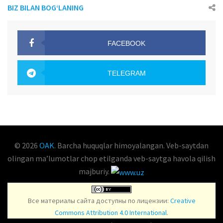
BIZ BILAN BOG‘LANING
FACEBOOK
OAK.UZ
TELEGRAM
OAK.UZ
© 2026
OAK
. Barcha huquqlar himoyalangan. Veb-saytdan
olingan maʼlumotlar chop etilganda veb-saytga havola qilish
majburiy.
Все материалы сайта доступны по лицензии:
Creative
Commons Attribution 4.0 International
.