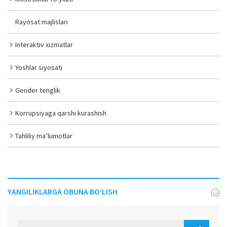
Rayosat majlislari
Interaktiv xizmatlar
Yoshlar siyosati
Gender tenglik
Korrupsiyaga qarshi kurashish
Tahliliy ma’lumotlar
YANGILIKLARGA OBUNA BO‘LISH