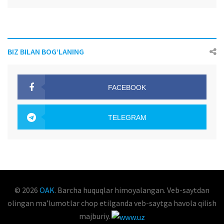
BIZ BILAN BOG‘LANING
FACEBOOK
OAK.UZ
TELEGRAM
OAK.UZ
© 2026
OAK
. Barcha huquqlar himoyalangan. Veb-saytdan
olingan maʼlumotlar chop etilganda veb-saytga havola qilish
majburiy.