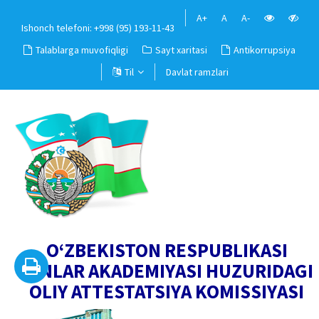
A+
A
A-
Ishonch telefoni: +998 (95) 193-11-43
Talablarga muvofiqligi
Sayt xaritasi
Antikorrupsiya
Til
Davlat ramzlari
O‘ZBEKISTON RESPUBLIKASI
FANLAR AKADEMIYASI HUZURIDAGI
OLIY ATTESTATSIYA KOMISSIYASI