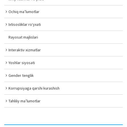
Ochiq ma’lumotlar
Ixtisosliklar ro‘yxati
Rayosat majlislari
Interaktiv xizmatlar
Yoshlar siyosati
Gender tenglik
Korrupsiyaga qarshi kurashish
Tahliliy ma’lumotlar