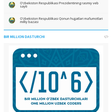
O‘zbekiston Respublikasi Prezidentining rasmiy veb
sayti
O‘zbekiston Respublikasi Qonun hujjatlari ma’lumotlari
milliy bazasi
BIR MILLION DASTURCHI