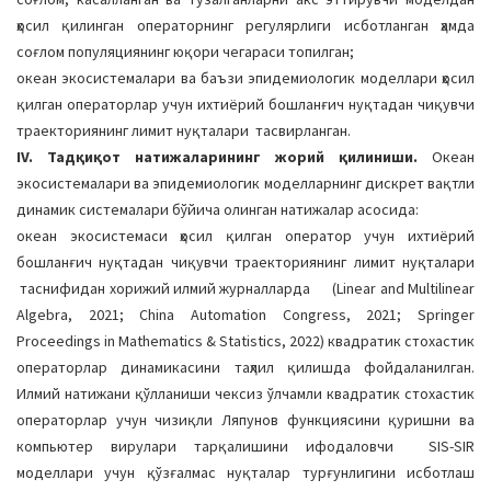
ҳосил қилинган операторнинг регулярлиги исботланган ҳамда
соғлом популяциянинг юқори чегараси топилган;
океан экосистемалари ва баъзи эпидемиологик моделлари ҳосил
қилган операторлар учун ихтиёрий бошланғич нуқтадан чиқувчи
траекториянинг лимит нуқталари тасвирланган.
IV. Тадқиқот натижаларининг жорий қилиниши.
Океан
экосистемалари ва эпидемиологик моделларнинг дискрет вақтли
динамик системалари бўйича олинган натижалар асосида:
океан экосистемаси ҳосил қилган оператор учун ихтиёрий
бошланғич нуқтадан чиқувчи траекториянинг лимит нуқталари
таснифидан хорижий илмий журналларда (Linear and Multilinear
Algebra, 2021; China Automation Congress, 2021; Springer
Proceedings in Mathematics & Statistics, 2022) квадратик стохастик
операторлар динамикасини таҳлил қилишда фойдаланилган.
Илмий натижани қўлланиши чексиз ўлчамли квадратик стохастик
операторлар учун чизиқли Ляпунов функциясини қуришни ва
компьютер вирулари тарқалишини ифодаловчи SIS-SIR
моделлари учун қўзғалмас нуқталар турғунлигини исботлаш