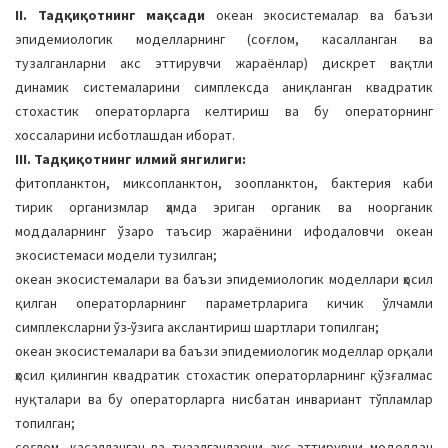
II. Тадқиқотнинг мақсади
океан экосистемалар ва баъзи
эпидемиологик моделларнинг (соғлом, касалланган ва
тузалганларни акс эттирувчи жараёнлар) дискрет вақтли
динамик системаларини симплексда аниқланган квадратик
стохастик операторларга келтириш ва бу операторнинг
хоссаларини исботлашдан иборат.
III. Тадқиқотнинг илмий янгилиги:
фитопланктон, миксопланктон, зоопланктон, бактерия каби
тирик организмлар ҳамда эриган органик ва ноорганик
моддаларнинг ўзаро таъсир жараёнини ифодаловчи океан
экосистемаси модели тузилган;
океан экосистемалари ва баъзи эпидемиологик моделлари ҳосил
қилган операторларнинг параметрларига кичик ўлчамли
симплексларни ўз-ўзига акслантириш шартлари топилган;
океан экосистемалари ва баъзи эпидемиологик моделлар орқали
ҳосил қилингин квадратик стохастик операторларнинг қўзғалмас
нуқталари ва бу операторларга нисбатан инвариант тўпламлар
топилган;
соғлом, касалланган ва тузалганларни акс эттирувчи моделдан