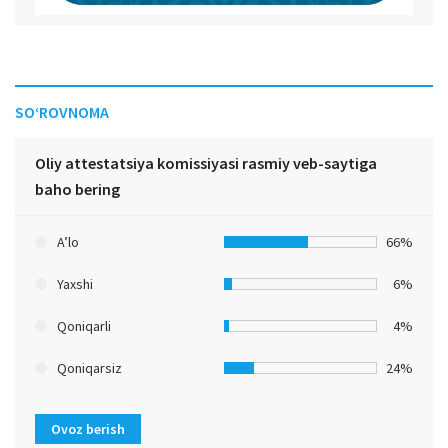
SO‘ROVNOMA
Oliy attestatsiya komissiyasi rasmiy veb-saytiga
baho bering
A’lo
66%
Yaxshi
6%
Qoniqarli
4%
Qoniqarsiz
24%
Ovoz berish