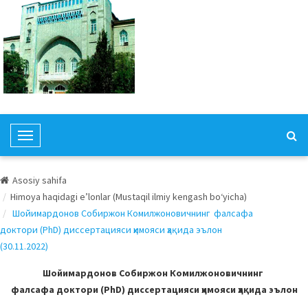
T
o
g
Asosiy sahifa
g
Himoya haqidagi e’lonlar (Mustaqil ilmiy kengash bo‘yicha)
l
Шойимардонов Собиржон Комилжоновичнинг фалсафа
e
доктори (PhD) диссертацияси ҳимояси ҳақида эълон
N
(30.11.2022)
a
v
Шойимардонов Собиржон Комилжоновичнинг
i
фалсафа доктори (PhD) диссертацияси ҳимояси ҳақида эълон
g