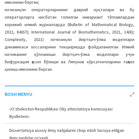
имконини берган;
ночизиқли операторларининг даврий нуқталари ва бу
операторларга нисбатан топилган инвариант тўпламлардан
хорижий илмий журналларда (Bulletin of Mathematical Biology,
2022, 84(67); International Journal of Biomathematics, 2021, 14(8);
Complexity, 2021) ночизиқли йиртқич-ўлжа моделлари
динамикаси хоссаларини текширишда фойдаланилган. Илмий
натижанинг қўлланиши йиртқич-ўлжа моделлари учун
бифуркация ҳосил бўлиши ва Ляпунов кўрсаткичларини таҳлил
қилиш имконини берган.
BOSH MENYU
«O‘zbekiston Respublikasi Oliy attestatsiya komissiyasi
Byulleteni»
Dissertatsiya asosiy ilmiy natijalarini chop etish tavsiya etilgan
ilmiy nashrlar ro‘yxati