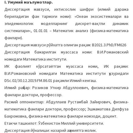
I. Умумий маълумотлар.
a
Диссертация мавзуси, ихтисослик шифри (илмий даража
t
бериладиган фан тармоғи номи): «Океан экосистемалари ва
i
эпидемиологик моделларнинг дискрет-вақтли динамик
o
системалари», 01.01.01 – Математик анализ (физика-математика
n
фанлари).
Диссертация мавзуси рўйхатга олинган рақам: В2021.3.PhD/FM626
Диссертация бажарилган муассаса номи: В.И.Романовский
номидаги Математика институти.
ИК фаолият кўрсатаётган муассаса номи, ИК рақами:
В.И.Романовский номидаги Математика институти ҳузуридаги
DSc.02/30.12.2019.FM.86.01 рақамли Илмий кенгаш.
Илмий раҳбар: Розиков Уткир Абдуллоевич, физика-математика
фанлари доктори, профессор.
Расмий оппонентлар: Абдуллаев Рустамбай Зайирович, физика-
математика фанлари доктори, профессор; Эшмаматова Дилфуза
Бахромовна, физика-математика фанлари номзоди, доцент.
Етакчи ташкилот: Ўзбекистон Миллий университети.
Диссертация йўналиши: назарий аҳамиятга молик.