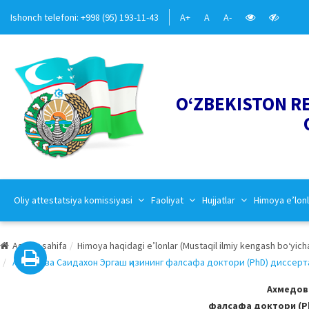
Ishonch telefoni: +998 (95) 193-11-43
A+
A
A-
O‘ZBEKISTON R
Oliy attestatsiya komissiyasi
Faoliyat
Hujjatlar
Himoya e’lonl
Asosiy sahifa
Himoya haqidagi e’lonlar (Mustaqil ilmiy kengash bo‘yich
Ахмедова Саидахон Эргаш қизининг фалсафа доктори (PhD) диссертац
Ахмедова
фалсафа доктори (Ph