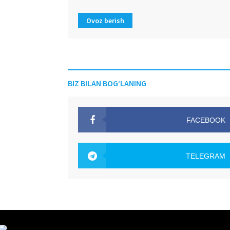
Ovoz berish
BIZ BILAN BOG‘LANING
FACEBOOK
OAK.UZ
TELEGRAM
OAK.UZ