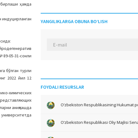
ибирлаши ҳамда
н индуцирланган
YANGILIKLARGA OBUNA BO‘LISH
сида:
йродегенератив
№89-05-31-сонли
га бўлган турли
нг 2022 йил 12
FOYDALI RESURSLAR
зико-химических
представляющих
O‘zbekiston Respublikasining Hukumat po
ларни аниқлашда
 университетда
O‘zbekiston Respublikasi Oliy Majlisi Sena