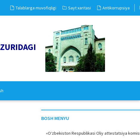
Talablarga muvofiqligi
Sayt xaritasi
Antikorrupsiya
UZURIDAGI
sh
BOSH MENYU
«O‘zbekiston Respublikasi Oliy attestatsiya komiss