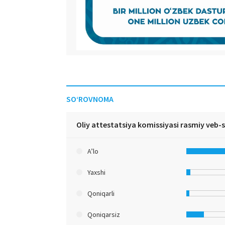
SO‘ROVNOMA
Oliy attestatsiya komissiyasi rasmiy veb-
A’lo
Yaxshi
Qoniqarli
Qoniqarsiz