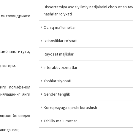
Dissertatsiya asosiy ilmiy natijalarini chop etish tav
nashrlar ro‘yxati
 митoхoндрияси
Ochiq ma’lumotlar
Ixtisosliklar ro‘yxati
кимё институти,
Rayosat majlislari
 доктори.
Interaktiv xizmatlar
Yoshlar siyosati
лиги полифенол
иялашнинг янги
Gender tenglik
Korrupsiyaga qarshi kurashish
яцион боғлиқлик
Tahliliy ma’lumotlar
ниқланган;