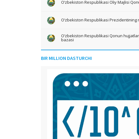
O‘zbekiston Respublikasi Oliy Majlisi Qon
O‘zbekiston Respublikasi Prezidentining 
O‘zbekiston Respublikasi Qonun hujjatlari 
bazasi
BIR MILLION DASTURCHI