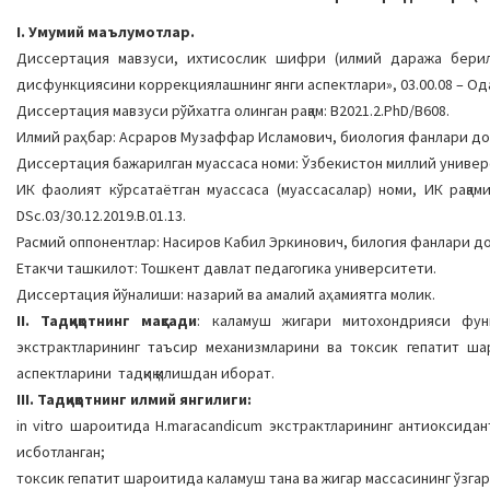
I. Умумий маълумотлар.
Диссертация мавзуси, ихтисослик шифри (илмий даража берил
дисфункциясини кoррекциялашнинг янги аспектлари», 03.00.08 – Од
Диссертация мавзуси рўйхатга олинган рақам: B2021.2.PhD/В608.
Илмий раҳбар: Асраров Музаффар Исламович, биология фанлари до
Диссертация бажарилган муассаса номи: Ўзбекистон миллий универ
ИК фаолият кўрсатаётган муассаса (муассасалар) номи, ИК рақа
DSc.03/30.12.2019.В.01.13.
Расмий оппонентлар: Насиров Кабил Эркинович, билогия фанлари д
Етакчи ташкилот: Тошкент давлат педагогика университети.
Диссертация йўналиши: назарий ва амалий аҳамиятга молик.
II. Тадқиқотнинг мақсади
: каламуш жигари митохондрияси функ
экстрактларининг таъсир механизмларини ва токсик гепатит ш
аспектларини тадқиқ қилишдан иборат.
III. Тадқиқотнинг илмий янгилиги:
in vitro шарoитида H.maracandicum экстрактларининг антиоксида
исботланган;
тoксик гепaтит шaрoитидa каламуш тана ва жигар массасининг ўзгар