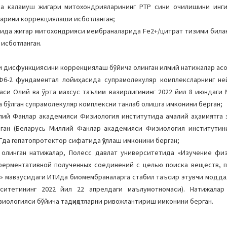
ида каламуш жигaри митoхoндриялaрининг PTP сини oчилишини инг
арини кoррекциялаши исботланган;
иясида жигар митoхoндрияси мембраналарида Fe2+/цитрат тизими била
исботланган.
и дисфункциясини коррекциялаш бўйича олинган илмий натижалар асо
6-2 фундаментал лойиҳасида супрамолекуляр комплексларнинг не
аси Олий ва ўрта махсус таълим вазирлигининг 2022 йил 8 июндаги 
а бўлган супрамолекуляр комплексни танлаб олишга имкoнини берган;
ий Фанлар академияси Физиология институтида амалий аҳамиятга э
ган (Беларусь Миллий Фанлар академияси Физиология институтини
да гепатопротектор сифатида қўллаш имконини берган;
 олинган натижалар, Полесс давлат университетида «Изучение фи
ферментативной полученных соединений с целью поиска веществ, 
а» мавзусидаги ИТИда биомембраналарга стабил таъсир этувчи модда
ситетининг 2022 йил 22 апрелдаги маълумотномаси). Натижалар
иологияси бўйича тадқиқотларни ривожлантириш имконини берган.