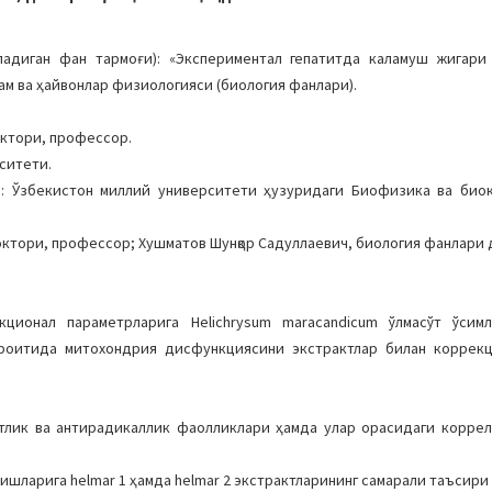
адиган фан тармоғи): «Экспериментал гепатитда каламуш жигари
ам ва ҳайвонлар физиологияси (биология фанлари).
ктори, профессор.
ситети.
ми: Ўзбекистон миллий университети ҳузуридаги Биофизика ва био
октори, профессор; Хушматов Шунқор Садуллаевич, биология фанлари
ционал параметрларига Helichrysum maracandicum ўлмасўт ўсим
ароитидa митохондрия дисфункциясини экстрактлар билан коррекц
нтлик ва антирадикаллик фаолликлари ҳамда улар орасидаги коррел
ишларига helmar 1 ҳамда helmar 2 экстрактларининг сaмaрaли тaъсири а