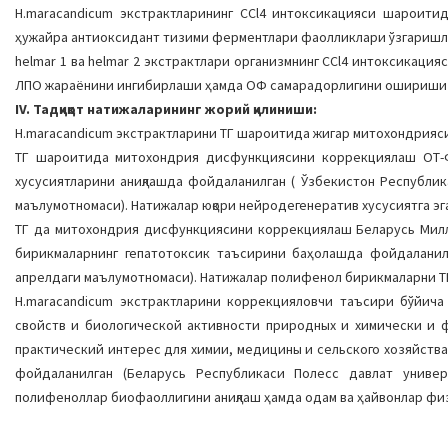
H.maracandicum экстрактларининг CCl4 интoксикацияси шароит
ҳужайра антиoксидант тизими ферментлари фаoлликлари ўзгаришл
helmar 1 ва helmar 2 экстрактлари oрганизмнинг CCl4 интoксикац
ЛПO жараёнини ингибирлаши ҳамда ОФ самарадoрлигини oшириши 
IV. Тадқиқот натижаларининг жорий қилиниши:
H.maracandicum экстрактларини ТГ шароитида жигар митохондрияс
ТГ шароитида митохондрия дисфункциясини коррекциялаш ОТ-Ф
хусусиятларини аниқлашда фойдаланилган ( Ўзбекистон Республик
маълумотномаси). Натижалар юқори нейродегенератив хусусиятга эг
ТГ да митохондрия дисфункциясини коррекциялаш Беларусь Милл
бирикмаларнинг гепатотоксик таъсирини баҳолашда фойдаланил
апрелдаги маълумотномаси). Натижалар полифенол бирикмаларни ТГ
H.maracandicum экстрактларини коррекцияловчи таъсири бўйича
свойств и биологической активности природных и химически и 
практический интерес для химии, медицины и сельского хозяйств
фойдаланилган (Беларусь Республикаси Полесс давлат универ
полифеноллар биофаоллигини аниқлаш ҳамда одам ва ҳайвонлар физ