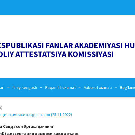
ESPUBLIKASI FANLAR AKADEMIYASI H
OLIY ATTESTATSIYA KOMISSIYASI
ari
Ilmiy kengash
Raqamli hukumat
Axborot xizmati
Bog‘lani
a)
ия ҳимояси ҳақида эълон (25.11.2022)
 Саидахон Эргаш қизининг
D) диссертация ҳимояси ҳақида эълон