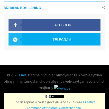
BIZ BILAN BOG‘LANING
FACEBOOK
OAK.UZ
TELEGRAM
OAK.UZ
© 2026
OAK
. Barcha huquqlar himoyalangan. Veb-saytdan
olingan maʼlumotlar chop etilganda veb-saytga havola qilish
majburiy.
Все материалы сайта доступны по лицензии:
Creative
Commons Attribution 4.0 International
.