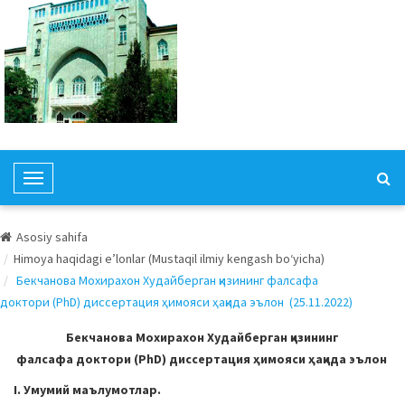
T
o
g
Asosiy sahifa
g
Himoya haqidagi e’lonlar (Mustaqil ilmiy kengash bo‘yicha)
l
Бекчанова Мохирахон Худайберган қизининг фалсафа
e
доктори (PhD) диссертация ҳимояси ҳақида эълон (25.11.2022)
N
a
Бекчанова Мохирахон Худайберган қизининг
v
фалсафа доктори (PhD) диссертация ҳимояси ҳақида эълон
i
I. Умумий маълумотлар.
g