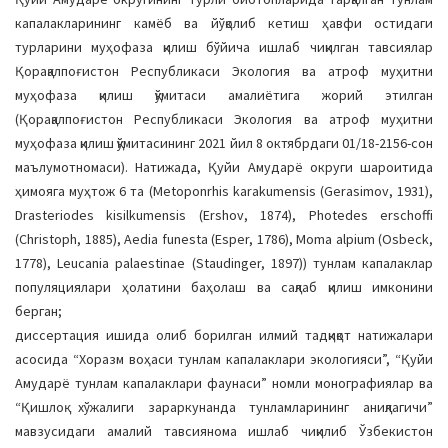
капалакларининг камёб ва йўқолиб кетиш ҳавфи остидаги
турларини муҳофаза қилиш бўйича ишлаб чиқилган тавсиялар
Қорақалпоғистон Республикаси Экология ва атроф муҳитни
муҳофаза қилиш қўмитаси амалиётига жорий этилган
(Қорақалпоғистон Республикаси Экология ва атроф муҳитни
муҳофаза қилиш қўмитасининг 2021 йил 8 октябрдаги 01/18-2156-сон
маълумотномаси). Натижада, Қуйи Амударё округи шароитида
ҳимояга муҳтож 6 та (Metoponrhis karakumensis (Gerasimov, 1931),
Drasteriodes kisilkumensis (Ershov, 1874), Photedes erschoffi
(Christoph, 1885), Aedia funesta (Esper, 1786), Moma alpium (Osbeck,
1778), Leucania palaestinae (Staudinger, 1897)) тунлам капалаклар
популяциялари ҳолатини баҳолаш ва сақлаб қилиш имконини
берган;
диссертация ишида олиб борилган илмий тадқиқот натижалари
асосида “Хоразм воҳаси тунлам капалаклари экологияси”, “Қуйи
Амударё тунлам капалаклари фаунаси” номли монографиялар ва
“Қишлоқ хўжалиги зараркунанда тунламларининг аниқлагичи”
мавзусидаги амалий тавсиянома ишлаб чиқилиб Ўзбекистон