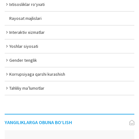
Ixtisosliklar ro‘yxati
Rayosat majlislari
Interaktiv xizmatlar
Yoshlar siyosati
Gender tenglik
Korrupsiyaga qarshi kurashish
Tahliliy ma’lumotlar
YANGILIKLARGA OBUNA BO‘LISH