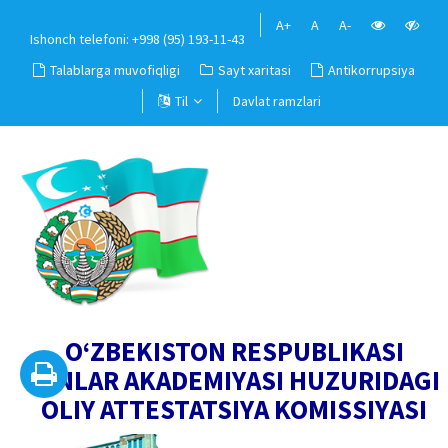
A+
A
A-
Ishonch telefoni: +998 (95) 193-11-43
Talablarga muvofiqligi
Sayt xaritasi
Antikorrupsiya
Til
Davlat ramzlari
O‘ZBEKISTON RESPUBLIKASI
FANLAR AKADEMIYASI HUZURIDAGI
OLIY ATTESTATSIYA KOMISSIYASI