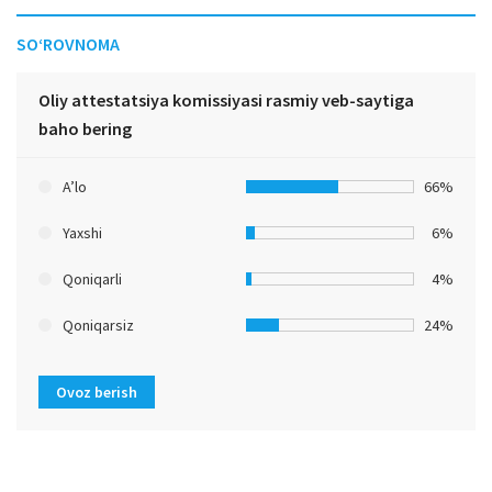
SO‘ROVNOMA
Oliy attestatsiya komissiyasi rasmiy veb-saytiga
baho bering
A’lo
66%
Yaxshi
6%
Qoniqarli
4%
Qoniqarsiz
24%
Ovoz berish