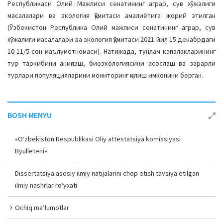
Республикаси Олий Мажлиси сенатининг аграр, сув хўжалиги
масалалари ва экология қўмитаси амалиётига жорий этилган
(Ўзбекистон Республика Олий мажлиси сенатининг аграр, сув
хўжалиги масалалари ва экология қўмитаси 2021 йил 15 декабрдаги
10-11/5-сон маълумотномаси). Натижада, тунлам капалакларининг
тур таркибини аниқлаш, биоэкологиясини асослаш ва зарарли
турлари популяцияларини мониторинг қилиш имконини берган.
BOSH MENYU
«O‘zbekiston Respublikasi Oliy attestatsiya komissiyasi
Byulleteni»
Dissertatsiya asosiy ilmiy natijalarini chop etish tavsiya etilgan
ilmiy nashrlar ro‘yxati
Ochiq ma’lumotlar