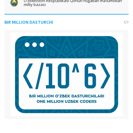
O‘zbekiston Respublikasi Qonun hujjatlari ma’lumotlari
milliy bazasi
BIR MILLION DASTURCHI