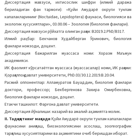
Диссертация мавзуси, ихтисослик шифри (илмий даража
a
бериладиган фан тармоғи): «Қуйи Амударё округи тунлам
t
капалакларининг (Noctuidae, Lepidoptera) фаунаси, биологияси ва
i
экологик хусусиятлари», 03.00.06 – Зоология (биология фанлари).
o
Диссертация мавзуси рўйхатга олинган рақам: B2019.2.PhD/B317.
n
Илмий раҳбар: Бекчанов Худайберган Ўринович, биология
фанлари номзоди, доцент.
Диссертация бажарилган муассаса номи: Хоразм Маъмун
академияси.
ИК фаолият кўрсатаётган муассаса (муассасалар) номи, ИК рақами:
Қорақалпоқ давлат университети, PhD.03/30.12.2019.В.20.04.
Расмий оппонентлар: Алламуратов Бауаддин, биология фанлари
доктори, профессор; Бекбергенова Захира Омирбековна,
биология фанлари номзоди, доцент.
Етакчи ташкилот: Фарғона давлат университети.
Диссертация йўналиши: назарий ва амалий аҳамиятга молик.
II. Тадқиқотнинг мақсади
Қуйи Амударё округи тунлам капалаклари
фаунасини аниқлаш, биоэкологиясини асослаш, зоогеографик
тарқалиш хусусиятларини ва аҳамиятини очиб беришдан иборат.