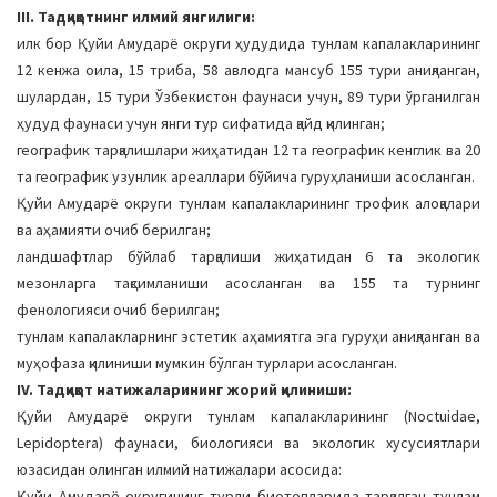
III. Тадқиқотнинг илмий янгилиги:
илк бор Қуйи Амударё округи ҳудудида тунлам капалакларининг
12 кенжа оила, 15 триба, 58 авлодга мансуб 155 тури аниқланган,
шулардан, 15 тури Ўзбекистон фаунаси учун, 89 тури ўрганилган
ҳудуд фаунаси учун янги тур сифатида қайд қилинган;
географик тарқалишлари жиҳатидан 12 та географик кенглик ва 20
та географик узунлик ареаллари бўйича гуруҳланиши асосланган.
Қуйи Амударё округи тунлам капалакларининг трофик алоқалари
ва аҳамияти очиб берилган;
ландшафтлар бўйлаб тарқалиши жиҳатидан 6 та экологик
мезонларга тақсимланиши асосланган ва 155 та турнинг
фенологияси очиб берилган;
тунлам капалакларнинг эстетик аҳамиятга эга гуруҳи аниқланган ва
муҳофаза қилиниши мумкин бўлган турлари асосланган.
IV. Тадқиқот натижаларининг жорий қилиниши:
Қуйи Амударё округи тунлам капалакларининг (Noctuidae,
Lepidoptera) фаунаси, биологияси ва экологик хусусиятлари
юзасидан олинган илмий натижалари асосида:
Қуйи Амударё округининг турли биотопларида тарқалган тунлам