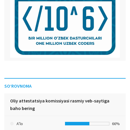
SO‘ROVNOMA
Oliy attestatsiya komissiyasi rasmiy veb-saytiga
baho bering
A’lo
66%