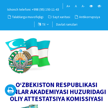
A+
A
A-
Ishonch telefoni: +998 (95) 193-11-43
Talablarga muvofiqligi
Sayt xaritasi
Antikorrupsiya
Til
Davlat ramzlari
O‘ZBEKISTON RESPUBLIKASI
FANLAR AKADEMIYASI HUZURIDAGI
OLIY ATTESTATSIYA KOMISSIYASI