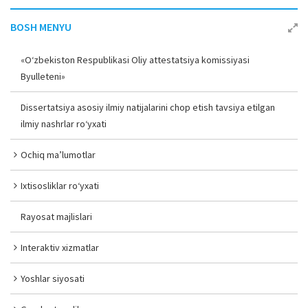
BOSH MENYU
«O‘zbekiston Respublikasi Oliy attestatsiya komissiyasi
Byulleteni»
Dissertatsiya asosiy ilmiy natijalarini chop etish tavsiya etilgan
ilmiy nashrlar ro‘yxati
Ochiq ma’lumotlar
Ixtisosliklar ro‘yxati
Rayosat majlislari
Interaktiv xizmatlar
Yoshlar siyosati