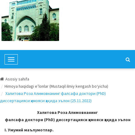
T
o
g
Asosiy sahifa
g
Himoya haqidagi e’lonlar (Mustaqil ilmiy kengash bo‘yicha)
l
Халитова Роза Алимовнанинг фалсафа доктори (PhD)
e
диссертацияси ҳимояси ҳақида эълон (25.11.2022)
N
a
Халитова Роза Алимовнанинг
v
фалсафа доктори (PhD) диссертацияси ҳимояси ҳақида эълон
i
I. Умумий маълумотлар.
g