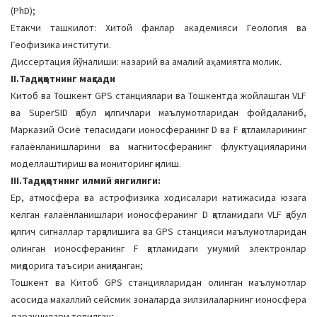
(PhD);
Етакчи ташкилот: Хитой фанлар академияси Геология ва
Геофизика институти.
Диссертация йўналиши: назарий ва амалий аҳамиятга молик.
II.Тадқиқотнинг мақсади
Китоб ва Тошкент GPS станциялари ва Тошкентда жойлашган VLF
ва SuperSID қабул қилгичлари маълумотларидан фойдаланиб,
Марказий Осиё тепасидаги ионосферанинг D ва F қатламларининг
ғалаёнланишларини ва магнитосферанинг флуктуацияларини
моделлаштириш ва мониторинг қилиш.
III.Тадқиқотнинг илмий янгилиги:
Ер, атмосфера ва астрофизика ходисалари натижасида юзага
келган ғалаёнланишлари ионосферанинг D қатламидаги VLF қабул
қилгич сигналлар тарқалишига ва GPS станцияси маълумотларидан
олинган ионосферанинг F қатламидаги умумий электронлар
миқдорига таъсири аниқланган;
Тошкент ва Китоб GPS станцияларидан олинган маълумотлар
асосида махаллий сейсмик зоналарда зилзилаларнинг ионосфера
даракчилари топилган;