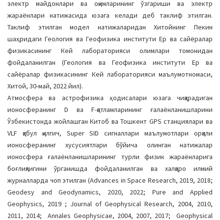
электр майдонлари ва оқимларининг ўзгариши ва электр
жараёнлари натижасида юзага келади деб таклиф этилган.
Таклиф этилган модел натижаларидан Хитойнинг Пекин
шаҳридаги Геология ва Геофизика институти Ер ва сайёралар
физикасининг Кей лабораторияси олимлари томонидан
фойдаланилган (Геология ва Геофизика институти Ер ва
сайёралар физикасининг Кей лабораторияси маълумотномаси,
Хитой, 30-май, 2022 йил).
Aтмосфера ва астрофизика ҳодисалари юзага чиқарадиган
ионосферанинг D ва F-қатламларининг ғалаёнланишларини
Ўзбекистонда жойлашган Китоб ва Тошкент GPS станциялари ва
VLF қабул қилгич, Super SID сигналлари маълумотлари орқали
ионосферанинг хусусиятлари бўйича олинган натижалар
ионосфера ғалаёнланишларининг турли физик жараёнларига
боғлиқлигини ўрганишда фойдаланилган ва халқаро илмий
журналларда чоп этилган (Advances in Space Research, 2019, 2018;
Geodesy and Geodynamics, 2020, 2022; Pure and Applied
Geophysics, 2019 ; Journal of Geophysical Research, 2004, 2010,
2011, 2014; Annales Geophysicae, 2004, 2007, 2017; Geophysical