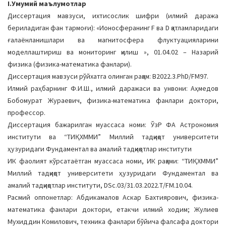
I.Умумий маълумотлар
a
Диссертация мавзуси, ихтисослик шифри (илмий даража
t
бериладиган фан тармоғи): «Ионосферанинг F ва D қатламларидаги
i
ғалаёнланишлари ва магнитосфера флуктуацияларини
o
моделлаштириш ва мониторинг қилиш », 01.04.02 – Назарий
n
физика (физика-математика фанлари).
Диссертация мавзуси рўйхатга олинган рақам: B2022.3.PhD/FM97.
Илмий раҳбарнинг Ф.И.Ш., илмий даражаси ва унвони: Аҳмедов
Бобомурат Жураевич, физика-математика фанлари доктори,
профессор.
Диссертация бажарилган муассаса номи: ЎзР ФА Астрономия
институти ва “ТИҚХММИ” Миллий тадқиқот университети
ҳузуридаги Фундаментал ва амалий тадқиқотлар институти
ИК фаолият кўрсатаётган муассаса номи, ИК рақами: “ТИҚХММИ”
Миллий тадқиқот университети ҳузуридаги Фундаментал ва
амалий тадқиқотлар институти, DSc.03/31.03.2022.Т/FM.10.04.
Расмий оппонетлар: Абдикамалов Аскар Бахтиярович, физика-
математика фанлари доктори, етакчи илмий ходим; Жулиев
Мухиддин Комилович, техника фанлари бўйича фалсафа доктори