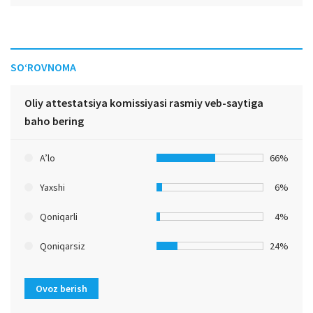
SO‘ROVNOMA
Oliy attestatsiya komissiyasi rasmiy veb-saytiga
baho bering
A’lo
66%
Yaxshi
6%
Qoniqarli
4%
Qoniqarsiz
24%
Ovoz berish