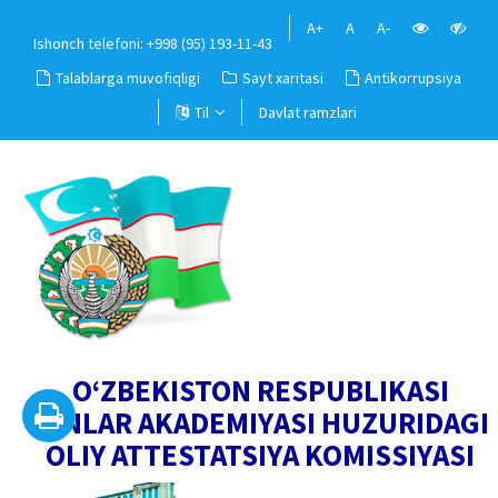
A+
A
A-
Ishonch telefoni: +998 (95) 193-11-43
Talablarga muvofiqligi
Sayt xaritasi
Antikorrupsiya
Til
Davlat ramzlari
O‘ZBEKISTON RESPUBLIKASI
FANLAR AKADEMIYASI HUZURIDAGI
OLIY ATTESTATSIYA KOMISSIYASI