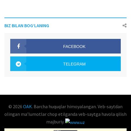
BIZ BILAN BOG‘LANING
FACEBOOK
OAK.UZ
TELEGRAM
OAK.UZ
© 2026
OAK
. Barcha huquqlar himoyalangan. Veb-saytdan
olingan maʼlumotlar chop etilganda veb-saytga havola qilish
majburiy.