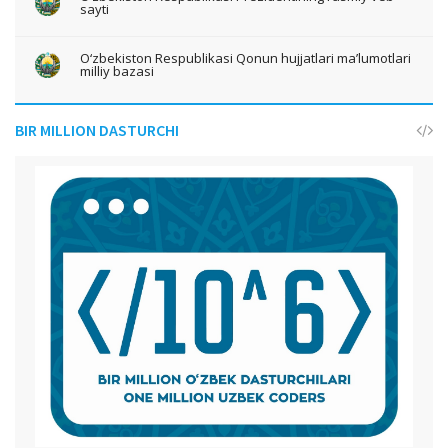
sayti
O‘zbekiston Respublikasi Qonun hujjatlari ma’lumotlari
milliy bazasi
BIR MILLION DASTURCHI