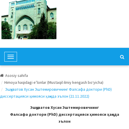
T
o
g
Asosiy sahifa
g
Himoya haqidagi e’lonlar (Mustaqil ilmiy kengash bo‘yicha)
l
Эшқуватов Хусан Эштемировичнинг Фалсафа доктори (PhD)
e
диссертацияси ҳимояси ҳақида эълон (21.11.2022)
N
a
Эшқуватов Хусан Эштемировичнинг
v
Фалсафа доктори (PhD) диссертацияси ҳимояси ҳақида
i
эълон
g