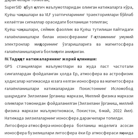
SuperSID қабул қилгич маълумотларидан олинган натижаларга кўра,
Қуёш чақнашлари ва VLF узатгичларининг траекториялари бўйлаб
келаётган сигналлар орасидаги боғланиши топилган;
Қуёш чақнашлари, сеймик фаоллик ва Қуёш тутилиши пайтидаги
ғалаёнланишлари билан ионосферанинг F-қатламининг умумий
электронлар миқдорининг ўзгаришларига ва магнитосфера
ғалаёнланишларига боғлиқлиги аниқланган.
IV.Тадқиқот натижаларининг жорий қилиниши:
GPS станциялари маълумотлари ва жуда паст частотали
сингаллардан фойдаланган ҳолда Eр, атмосфера ва астрофизик
ҳодисалар натижасида юзага келган ионосфера ва магнитосфера
ғалаёнланишлари натижаларидан Покистоннинг Исломобод
шаҳридаги Зилзилани ўрганиш маркази, Миллий физика маркази
олимлари томонидан фойдаланилган (Зилзилани ўрганиш, миллий
физика маркази маълумотномаси, Покистон, 6-май, 2022 йил).
Натижада зилзилаларнинг ионосфера даракчилари топилди.
Литосфера-атмосфера-ионосфера боғланиш моделига асосан
ионосфера бузилишлари литосфера ёки Ер атмосфераси яқинида