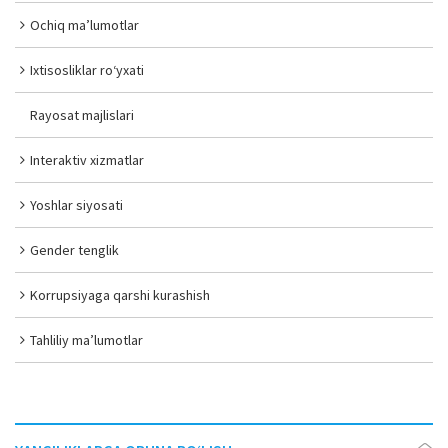
Ochiq ma’lumotlar
Ixtisosliklar ro‘yxati
Rayosat majlislari
Interaktiv xizmatlar
Yoshlar siyosati
Gender tenglik
Korrupsiyaga qarshi kurashish
Tahliliy ma’lumotlar