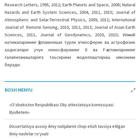
Research Letters, 1995, 2012; Earth Planets and Space, 2008; Natural
Hazards and Earth System Sciences, 2004, 2011, 2015; Journal of
Atmospheric and Solar-Terrestrial Physics, 2009, 2012; International
Journal of Remote Sensing, 2010, 2012, 2013; Journal of Asian Earth
Sciences, 2011, Journal of Geodynamics, 2020, 2021). Илмий
натижаларининг қўлланилиши турли атмосферик ва астрофизик
ҳодисалари учун ионосферанинг D ва F-қатламларининг
ғалаёнланишларига таъсирини моделлаштириш имконини
беради.
BOSH MENYU
«O‘zbekiston Respublikasi Oliy attestatsiya komissiyasi
Byulleteni»
Dissertatsiya asosiy ilmiy natijalarini chop etish tavsiya etilgan
ilmiy nashrlar ro‘yxati