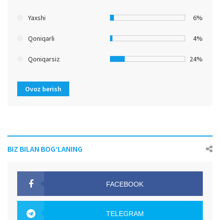
Yaxshi
6%
Qoniqarli
4%
Qoniqarsiz
24%
Ovoz berish
BIZ BILAN BOG‘LANING
FACEBOOK
OAK.UZ
TELEGRAM