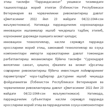
этиш таклифи “Паррандасаноат” уюшмаси тизимидаги
ташкилотларда жорий этилган (Ўзбекистон Республикаси
Ветеринария ва чорвачиликни ривожлантириш давлат
қўмитасининг 2022 йил 23 майдаги 04/22-1044-сон
маълумотномаси). Натижада паррандачилик корхоналарида
инновацион ишланмалар ишлаб чиқаришга тадбиқ этилиб,
корхонанинг даромади ошишига хизмат қилади;
инновацион технологиялар, наслли сермаҳсул парранда
кроссларини жорий этиш, замонавий технологиялар ва озуқа
компонентлари импорти харажатларини давлат томонидан
рағбатлантириш механизмлари бўйича таклифи “Сурхондарё
вилоятини саноат, қишлоқ хўжалиги ва хизмат кўрсатиш
соҳаларини ривожлантириш бўйича инвестиция лойиҳаларининг
параметрлари” чора-тадбирлар дастурини ишлаб чиқишда
фойдаланилган (Ўзбекистон Республикаси Ветеринария ва
чорвачиликни ривожлантириш давлат қўмитасининг 2022 йил 23
майдаги 04/22-1044-сон маълумотномаси). Натижада,
паррандачилик субъектлари наслли сермаҳсул парранда
кроссларини жорий этиш ва паррандачилик озуқа компонентлари