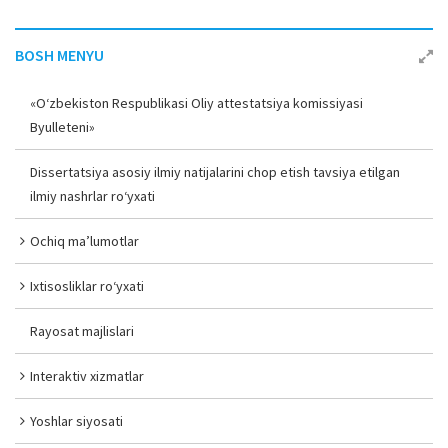
BOSH MENYU
«O‘zbekiston Respublikasi Oliy attestatsiya komissiyasi
Byulleteni»
Dissertatsiya asosiy ilmiy natijalarini chop etish tavsiya etilgan
ilmiy nashrlar ro‘yxati
Ochiq ma’lumotlar
Ixtisosliklar ro‘yxati
Rayosat majlislari
Interaktiv xizmatlar
Yoshlar siyosati