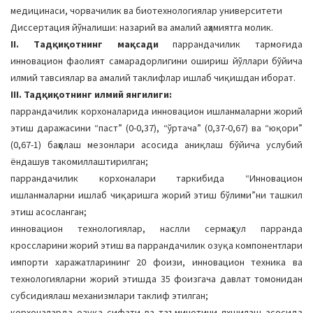
медицинаси, чорвачилик ва биотехнологиялар университети
Диссертация йўналиши: назарий ва амалий аҳамиятга молик.
II. Тaдқиқoтнинг мaқcaди
паррандачилик тармоғида
инновацион фаолият самарадорлигини ошириш йўллари бўйича
илмий тавсиялар ва амалий таклифлар ишлаб чиқишдан иборат.
III. Тадқиқотнинг илмий янгилиги:
паррандачилик корхоналарида инновацион ишланмаларни жорий
этиш даражасини “паст” (0-0,37), “ўртача” (0,37-0,67) ва “юқори”
(0,67-1) баҳолаш мезонлари асосида аниқлаш бўйича услубий
ёндашув такомиллаштирилган;
паррандачилик корхоналари таркибида “Инновацион
ишланмаларни ишлаб чиқаришга жорий этиш бўлими”ни ташкил
этиш асосланган;
инновацион технологиялар, наслли сермаҳсул парранда
кроссларини жорий этиш ва паррандачилик озуқа компонентлари
импорти харажатларининг 20 фоизи, инновацион техника ва
технологияларни жорий этишда 35 фоизгача давлат томонидан
субсидиялаш механизмлари таклиф этилган;
корхоналарда озуқа сифати ва таъминотини яхшилаш асосида