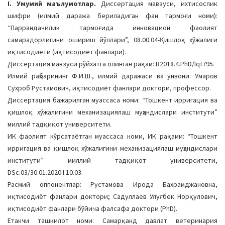
I. Умумий маълумотлар.
Диссертация мавзуси, ихтисослик
a
шифри (илмий даража бериладиган фан тармоғи номи):
t
“Паррандачилик тармоғида инновацион фаолият
i
самарадорлигини ошириш йўллари”, 08.00.04-Қишлоқ хўжалиги
o
иқтисодиёти (иқтисодиёт фанлари).
n
Диссертация мавзуси рўйхатга олинган рақам: В2018.4.PhD/Iqt795.
Илмий раҳбарининг Ф.И.Ш., илмий даражаси ва унвони: Умаров
Сухроб Рустамович, иқтисодиёт фанлари доктори, профессор.
Диссертация бажарилган муассаса номи: “Тошкент ирригация ва
қишлоқ хўжалигини механизациялаш муҳандислари институти”
миллий тадқиқот университети.
ИК фаолият кўрсатаётган муассаса номи, ИК рақами: “Тошкент
ирригация ва қишлоқ хўжалигини механизациялаш муҳандислари
институти” миллий тадқиқот университети,
DSc.03/30.01.2020.I.10.03.
Расмий оппонентлар: Рустамова Ирода Бахрамджановна,
иқтисодиёт фанлари доктори; Садуллаев Улуғбек Норқулович,
иқтисодиёт фанлари бўйича фалсафа доктори (PhD).
Етакчи ташкилот номи: Самарқанд давлат ветеринария