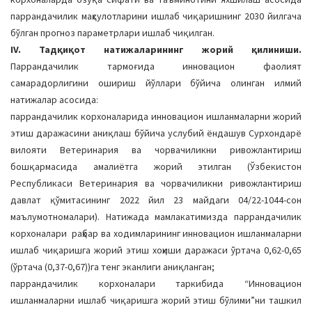
паррандачилик маҳсулотларини ишлаб чиқаришнинг 2030 йилгача
бўлган прогноз параметрлари ишлаб чиқилган.
IV. Тадқиқот натижаларининг жорий қилиниши.
Паррандачилик тармоғида инновацион фаолият
самарадорлигини ошириш йўллари бўйича олинган илмий
натижалар асосида:
паррандачилик корхоналарида инновацион ишланмаларни жорий
этиш даражасини аниқлаш бўйича услубий ёндашув Сурхондарё
вилояти Ветеринария ва чорвачиликни ривожлантириш
бошқармасида амалиётга жорий этилган (Ўзбекистон
Республикаси Ветеринария ва чорвачиликни ривожлантириш
давлат қўмитасининг 2022 йил 23 майдаги 04/22-1044-сон
маълумотномалари). Натижада мамлакатимизда паррандачилик
корхоналари раҳбар ва ходимларининг инновацион ишланмаларни
ишлаб чиқаришга жорий этиш хоҳиши даражаси ўртача 0,62-0,65
(ўртача (0,37-0,67))га тенг эканлиги аниқланган;
паррандачилик корхоналари таркибида “Инновацион
ишланмаларни ишлаб чиқаришга жорий этиш бўлими”ни ташкил