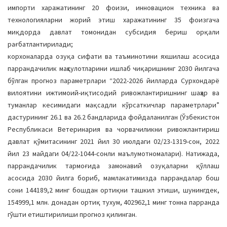
импорти харажатининг 20 фоизи, инновацион техника ва
технологияларни жорий этиш харажатининг 35 фоизгача
миқдорда давлат томонидан субсидия бериш орқали
рағбатлантирилади;
корхоналарда озуқа сифати ва таъминотини яхшилаш асосида
паррандачилик маҳсулотларини ишлаб чиқаришнинг 2030 йилгача
бўлган прогноз параметрлари “2022-2026 йилларда Сурхондарё
вилоятини ижтимоий-иқтисодий ривожлантиришнинг шаҳар ва
туманлар кесимидаги мақсадли кўрсаткичлар параметрлари”
дастурининг 26.1 ва 26.2 бандларида фойдаланилган (Ўзбекистон
Республикаси Ветеринария ва чорвачиликни ривожлантириш
давлат қўмитасининг 2021 йил 30 июлдаги 02/23-1319-сон, 2022
йил 23 майдаги 04/22-1044-сонли маълумотномалари). Натижада,
паррандачилик тармоғида замонавий озуқаларни қўллаш
асосида 2030 йилга бориб, мамлакатимизда паррандалар бош
сони 144189,2 минг бошдан ортиқни ташкил этиши, шунингдек,
154999,1 млн. донадан ортиқ тухум, 402962,1 минг тонна парранда
гўшти етиштирилиши прогноз қилинган.