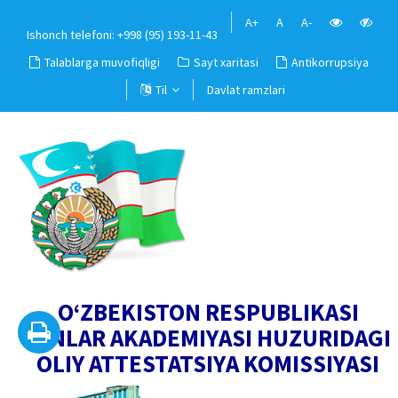
A+
A
A-
Ishonch telefoni: +998 (95) 193-11-43
Talablarga muvofiqligi
Sayt xaritasi
Antikorrupsiya
Til
Davlat ramzlari
O‘ZBEKISTON RESPUBLIKASI
FANLAR AKADEMIYASI HUZURIDAGI
OLIY ATTESTATSIYA KOMISSIYASI