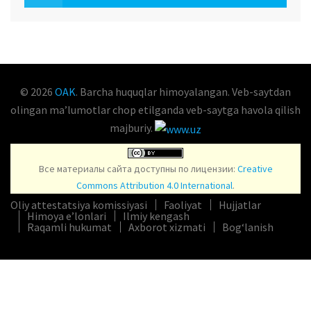
OAK.UZ
© 2026
OAK
. Barcha huquqlar himoyalangan. Veb-saytdan
olingan maʼlumotlar chop etilganda veb-saytga havola qilish
majburiy.
Все материалы сайта доступны по лицензии:
Creative
Commons Attribution 4.0 International
.
Oliy attestatsiya komissiyasi
Faoliyat
Hujjatlar
Himoya e’lonlari
Ilmiy kengash
Raqamli hukumat
Axborot xizmati
Bog‘lanish