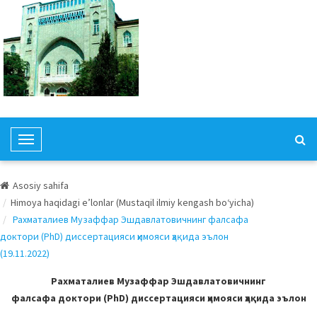
T
o
g
Asosiy sahifa
g
Himoya haqidagi e’lonlar (Mustaqil ilmiy kengash bo‘yicha)
l
Рахматалиев Музаффар Эшдавлатовичнинг фалсафа
e
доктори (PhD) диссертацияси ҳимояси ҳақида эълон
N
(19.11.2022)
a
v
Рахматалиев Музаффар Эшдавлатовичнинг
i
фалсафа доктори (PhD) диссертацияси ҳимояси ҳақида эълон
g