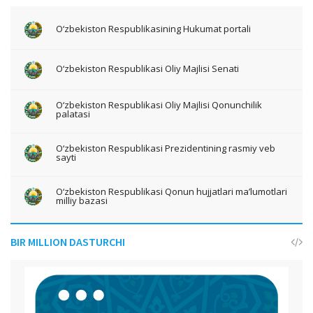
O‘zbekiston Respublikasining Hukumat portali
O‘zbekiston Respublikasi Oliy Majlisi Senati
O‘zbekiston Respublikasi Oliy Majlisi Qonunchilik
palatasi
O‘zbekiston Respublikasi Prezidentining rasmiy veb
sayti
O‘zbekiston Respublikasi Qonun hujjatlari ma’lumotlari
milliy bazasi
BIR MILLION DASTURCHI