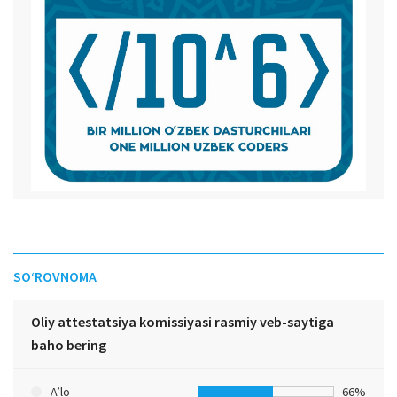
SO‘ROVNOMA
Oliy attestatsiya komissiyasi rasmiy veb-saytiga
baho bering
A’lo
66%