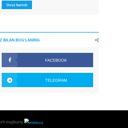
Ovoz berish
IZ BILAN BOG‘LANING
FACEBOOK
OAK.UZ
TELEGRAM
OAK.UZ
ish majburiy.