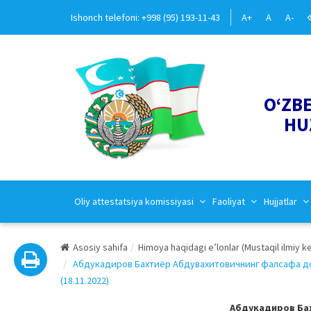
Ishonch telefoni: +998 (95) 193-11-43
A+
A
A-
O‘ZB
HU
Oliy attestatsiya komissiyasi
Faoliyat
Hujjatlar
Asosiy sahifa
Himoya haqidagi e’lonlar (Mustaqil ilmiy 
Абдукадиров Бахтиёр Абдувахитовичнинг фалсафа док
(18.11.2022)
Абдукадиров Ба