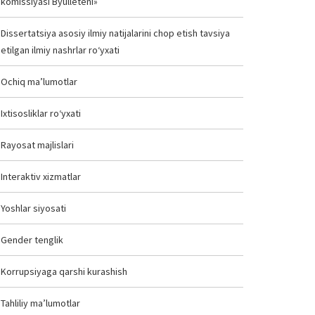
komissiyasi Byulleteni»
Dissertatsiya asosiy ilmiy natijalarini chop etish tavsiya
etilgan ilmiy nashrlar ro‘yxati
Ochiq ma’lumotlar
Ixtisosliklar ro‘yxati
Rayosat majlislari
Interaktiv xizmatlar
Yoshlar siyosati
Gender tenglik
Korrupsiyaga qarshi kurashish
Tahliliy ma’lumotlar