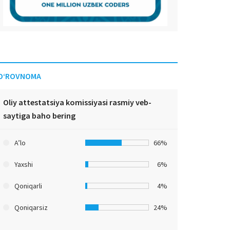
O‘ROVNOMA
Oliy attestatsiya komissiyasi rasmiy veb-
saytiga baho bering
A’lo
66%
Yaxshi
6%
Qoniqarli
4%
Qoniqarsiz
24%