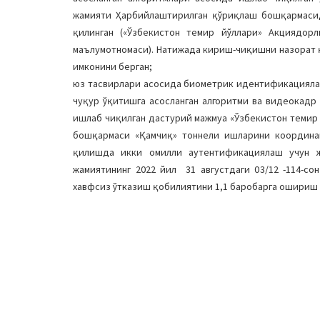
жамияти Ҳарбийлаштирилган қўриқлаш бошқармаси
қилинган («Ўзбекистон темир йўллари» Акциядорл
маълумотномаси). Натижада кириш-чиқишни назорат 
имконини берган;
юз тасвирлари асосида биометрик идентификацияла
чуқур ўқитишга асосланган алгоритми ва видеокадр
ишлаб чиқилган дастурий мажмуа «Ўзбекистон темир 
бошқармаси «Қамчиқ» тоннели ишларини координа
қилишда икки омилли аутентификациялаш учун ж
жамиятининг 2022 йил 31 августдаги 03/12 -114-с
хавфсиз ўтказиш қобилиятини 1,1 баробарга ошириш