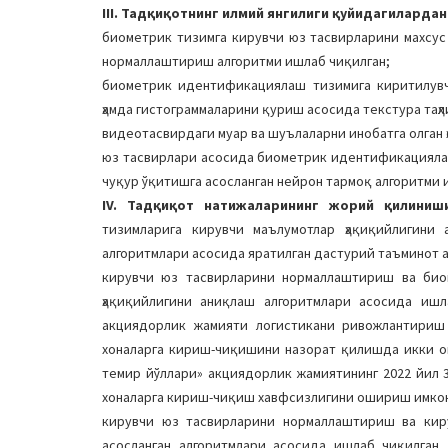
III. Тадқиқотнинг илмий янгилиги қуйидагилардан
биометрик тизимга кирувчи юз тасвирларини махсус
нормаллаштириш алгоритми ишлаб чиқилган;
биометрик идентификациялаш тизимига киритилувч
ҳамда гистограммаларини қуриш асосида текстура таҳл
видеотасвирдаги муар ва шуълаларни инобатга олган 
юз тасвирлари асосида биометрик идентификацияла
чуқур ўқитишга асосланган нейрон тармоқ алгоритми 
IV. Тадқиқот натижаларининг жорий қилини
тизимларига кирувчи маълумотлар ҳақиқийлигини 
алгоритмлари асосида яратилган дастурий таъминот 
кирувчи юз тасвирларини нормаллаштириш ва био
ҳақиқийлигини аниқлаш алгоритмлари асосида ишл
акциядорлик жамияти логистикани ривожлантири
хоналарга кириш-чиқишини назорат қилишда икки о
темир йўллари» акциядорлик жамиятининг 2022 йил 3
хоналарга кириш-чиқиш хавфсизлигини ошириш имкон
кирувчи юз тасвирларини нормаллаштириш ва киру
асосланган алгоритмлари асосида ишлаб чиқилган