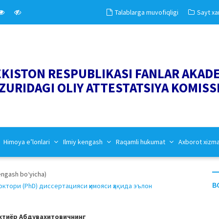
Talablarga muvofiqligi
Sayt xar
EKISTON RESPUBLIKASI FANLAR AKAD
ZURIDAGI OLIY ATTESTATSIYA KOMISS
Himoya e’lonlari
Ilmiy kengash
Raqamli hukumat
Axborot xizm
kengash bo‘yicha)
B
тори (PhD) диссертацияси ҳимояси ҳақида эълон
хтиёр Абдувахитовичнинг