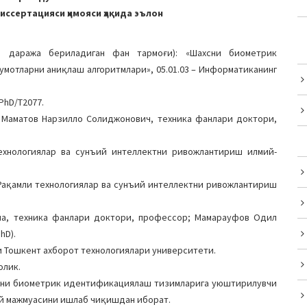
ссертацияси ҳимояси ҳақида эълон
й даража бериладиган фан тармоғи): «Шахсни биометрик
мотларни аниқлаш алгоритмлари», 05.01.03 – Информатиканинг
PhD/Т2077.
и: Маматов Нарзилло Солиджонович, техника фанлари доктори,
ехнологиялар ва сунъий интеллектни ривожлантириш илмий-
 Рақамли технологиялар ва сунъий интеллектни ривожлантириш
на, техника фанлари доктори, профессор; Мамарауфов Одил
hD).
и Тошкент ахборот технологиялари университети.
олик.
сни биометрик идентификациялаш тизимларига уюштирилувчи
ий мажмуасини ишлаб чиқишдан иборат.