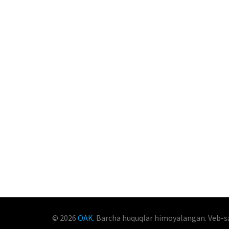
© 2026
OAK
. Barcha huquqlar himoyalangan. Veb-s