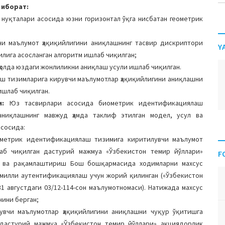
 иборат:
 нуқталари асосида юзни горизонтал ўқга нисбатан геометрик
и маълумот ҳақиқийлигини аниқлашнинг тасвир дискриптори
Y
илига асосланган алгоритм ишлаб чиқилган;
ҳолда юздаги жонлиликни аниқлаш усули ишлаб чиқилган.
ш тизимларига кирувчи маълумотлар ҳақиқийлигини аниқлашни
ишлаб чиқилган.
ши:
Юз тасвирлари асосида биометрик идентификациялаш
аниқлашнинг мавжуд ҳамда таклиф этилган модел, усул ва
асосида:
метрик идентификациялаш тизимига киритилувчи маълумот
аб чиқилган дастурий мажмуа «Ўзбекистон темир йўллари»
F
ш ва рақамлаштириш Бош бошқармасида ходимларни махсус
милли аутентификациялаш учун жорий қилинган («Ўзбекистон
1 августдаги 03/12-114-сон маълумотномаси). Натижада махсус
ини берган;
вчи маълумотлар ҳақиқийлигини аниқлашни чуқур ўқитишга
 дастурий мажмуа «Ўзбекистон темир йўллари» акциядорлик