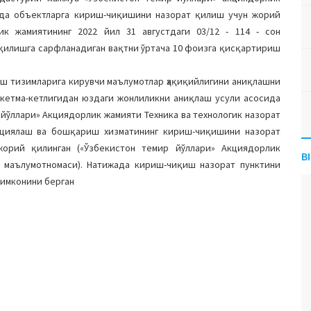
да объектларга кириш-чиқишини назорат қилиш учун жорий
ик жамиятининг 2022 йил 31 августдаги 03/12 - 114 - сон
қилишга сарфланадиган вақтни ўртача 10 фоизга қисқартириш
ш тизимларига кирувчи маълумотлар ҳақиқийлигини аниқлашни
 кетма-кетлигидан юздаги жонлиликни аниқлаш усули асосида
йўллари» Акциядорлик жамияти Техника ва технологик назорат
циялаш ва бошқариш хизматининг кириш-чиқишини назорат
орий қилинган («Ўзбекистон темир йўллари» Акциядорлик
B
он маълумотномаси). Натижада кириш-чиқиш назорат пунктини
 имконини берган