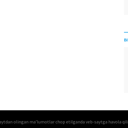
B
aytdan olingan maʼlumotlar chop etilganda veb-saytga havola qil