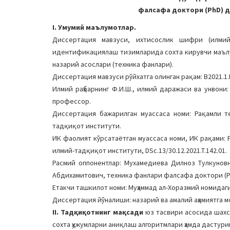
фалсафа доктори (PhD) ди
I. Умумий маълумотлар.
Диссертация мавзуси, ихтисослик шифри (илми
идентификациялаш тизимларида сохта кирувчи маълу
назарий асослари (техника фанлари).
Диссертация мавзуси рўйхатга олинган рақам: В2021.1.
Илмий раҳбарнинг Ф.И.Ш., илмий даражаси ва унвон
профессор.
Диссертация бажарилган муассаса номи: Рақамли т
тадқиқот институти.
ИК фаолият кўрсатаётган муассаса номи, ИК рақами:
илмий-тадқиқот институти, DSc.13/30.12.2021.T.142.01.
Расмий оппонентлар: Мухамедиева Дилноз Тулкунов
Абдихамитович, техника фанлари фалсафа доктори (P
Етакчи ташкилот номи: Муҳаммад ал-Хоразмий номидаг
Диссертация йўналиши: назарий ва амалий аҳамиятга м
II. Тадқиқотнинг мақсади
юз тасвири асосида шах
сохта ҳужумларни аниқлаш алгоритмлари ҳамда дастур