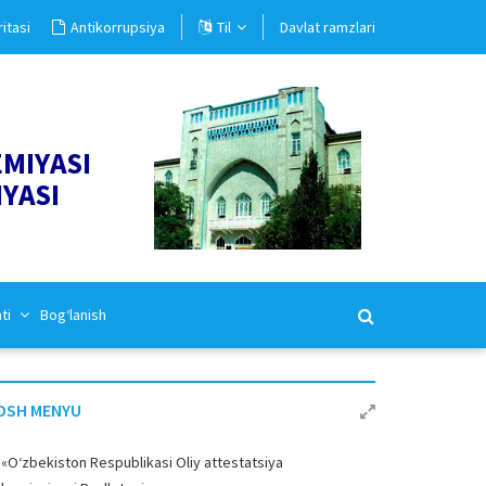
itasi
Antikorrupsiya
Til
Davlat ramzlari
EMIYASI
IYASI
ati
Bog‘lanish
OSH MENYU
«O‘zbekiston Respublikasi Oliy attestatsiya