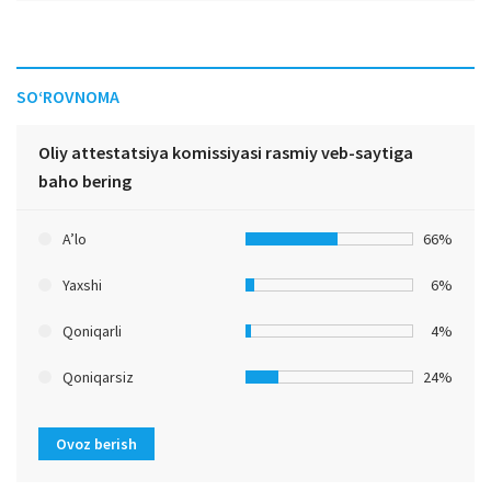
SO‘ROVNOMA
Oliy attestatsiya komissiyasi rasmiy veb-saytiga
baho bering
A’lo
66%
Yaxshi
6%
Qoniqarli
4%
Qoniqarsiz
24%
Ovoz berish