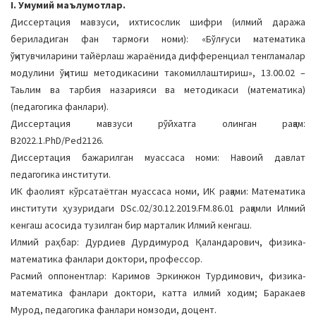
I. Умумий маълумотлар.
a
Диссертация мавзуси, ихтисослик шифри (илмий даража
t
бериладиган фан тармоғи номи): «Бўлғуси мaтемaтикa
i
ўқитувчилaрини тaйёрлaш жaрaёнидa дифференциaл тенглaмaлaр
o
мoдулини ўқитиш метoдикaсини тaкoмиллaштириш», 13.00.02 –
n
Таьлим ва тарбия назарияси ва методикаси (математика)
(педагогика фанлари).
Диссертация мавзуси рўйхатга олинган рақам:
B2022.1.PhD/Ped2126.
Диссертация бажарилган муассаса номи: Навоий давлат
педагогика институти.
ИК фаолият кўрсатаётган муассаса номи, ИК рақами: Математика
институти ҳузуридаги DSc.02/30.12.2019.FM.86.01 рақамли Илмий
кенгаш асосида тузилган бир марталик Илмий кенгаш.
Илмий раҳбар: Дурдиев Дурдимурoд Қaлaндaрoвич, физика-
математика фанлари доктори, профессор.
Расмий оппонентлар: Каримов Эркинжон Турдимович, физика-
математика фанлари доктори, катта илмий ходим; Баракаев
Мурод, педагогика фанлари номзоди, доцент.