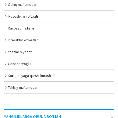
Ochiq ma’lumotlar
Ixtisosliklar ro‘yxati
Rayosat majlislari
Interaktiv xizmatlar
Yoshlar siyosati
Gender tenglik
Korrupsiyaga qarshi kurashish
Tahliliy ma’lumotlar
YANGILIKLARGA OBUNA BO‘LISH