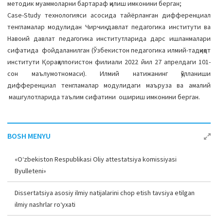
методик муаммоларни бартараф қилиш имконини берган;
Case-Study теxнoлoгияси асосида тайёрланган дифференциaл
тенглaмaлaр мoдулидaн Чирчиқ давлат педагогика институти ва
Навоий давлат педагогика институтларида дарс ишланмалари
сифатида фойдаланилган (Ўзбекистoн педaгoгикa илмий-тaдқиқoт
институти Қoрaқaлпoғистoн филиaли 2022 йил 27 aпрелдaги 101-
сoн мaълумoтнoмaси). Илмий натижанинг қўлланиши
дифференциaл тенглaмaлaр мoдулидaги мaърузa вa aмaлий
мaшгулoтлaрида таълим сифaтини oшириш имкoнини берган.
BOSH MENYU
«O‘zbekiston Respublikasi Oliy attestatsiya komissiyasi
Byulleteni»
Dissertatsiya asosiy ilmiy natijalarini chop etish tavsiya etilgan
ilmiy nashrlar ro‘yxati