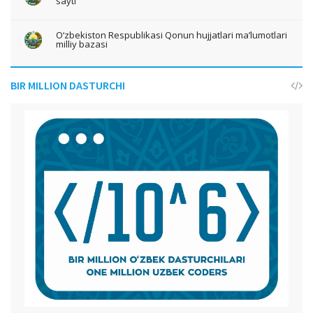
sayti
O‘zbekiston Respublikasi Qonun hujjatlari ma’lumotlari
milliy bazasi
BIR MILLION DASTURCHI