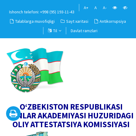
A+
A
A-
Ishonch telefoni: +998 (95) 193-11-43
Talablarga muvofiqligi
Sayt xaritasi
Antikorrupsiya
Til
Davlat ramzlari
O‘ZBEKISTON RESPUBLIKASI
FANLAR AKADEMIYASI HUZURIDAGI
OLIY ATTESTATSIYA KOMISSIYASI