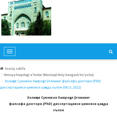
T
o
g
Asosiy sahifa
g
Himoya haqidagi e’lonlar (Mustaqil ilmiy kengash bo‘yicha)
l
Холиқов Суюнжон Хамроқул ўғлининг фалсафа доктори (PhD)
e
диссертацияси ҳимояси ҳақида эълон (04.11.2022)
N
a
Холиқов Суюнжон Хамроқул ўғлининг
v
фалсафа доктори (PhD) диссертацияси ҳимояси ҳақида
i
эълон
g