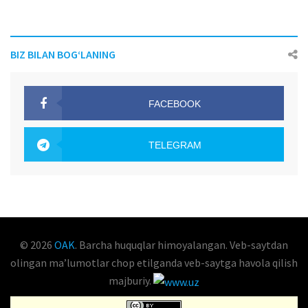
BIZ BILAN BOG‘LANING
FACEBOOK
OAK.UZ
TELEGRAM
OAK.UZ
© 2026
OAK
. Barcha huquqlar himoyalangan. Veb-saytdan
olingan maʼlumotlar chop etilganda veb-saytga havola qilish
majburiy.