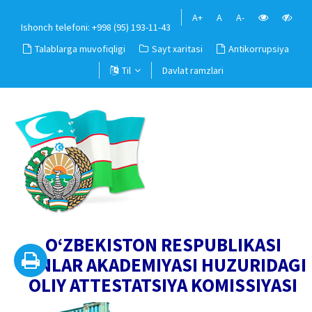
A+
A
A-
Ishonch telefoni: +998 (95) 193-11-43
Talablarga muvofiqligi
Sayt xaritasi
Antikorrupsiya
Til
Davlat ramzlari
O‘ZBEKISTON RESPUBLIKASI
FANLAR AKADEMIYASI HUZURIDAGI
OLIY ATTESTATSIYA KOMISSIYASI