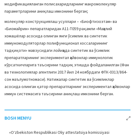
модификацияланган полисахаридларнинг макромолекуляр
параметрларини аниқлаш имконини берган;
молекуляр конструкциялаш усуллари ­– «Биофтизоэтам» ва
«Биомайрин» пепаратларидан А11-Т059 рақамли «Маҳалий
хомашёлар асосида олинган янги ўсимлик ва синтетик
иммуномодуляторлар полифункционал хоссаларининг
тадқиқоти» мавзусидаги лойиҳада синтетик ва ўсимлик
препаратларининг экспериментал ҳайвонлар иммунологик
кўрсаткичларига таъсирини тадқиқ этишда фойдаланилган (Фан
ва технологиялар агентлиги 2017 йил 24 ноябрдаги ФТК-0313/864-
cон маълумотномаси). Натижалар синтетик ва ўсимликлар
асосида олинган қатор препаратларнинг экспериментал ҳайвонлар
иммун системасига таъсирини аниқлаш имконини берган.
BOSH MENYU
«O‘zbekiston Respublikasi Oliy attestatsiya komissiyasi