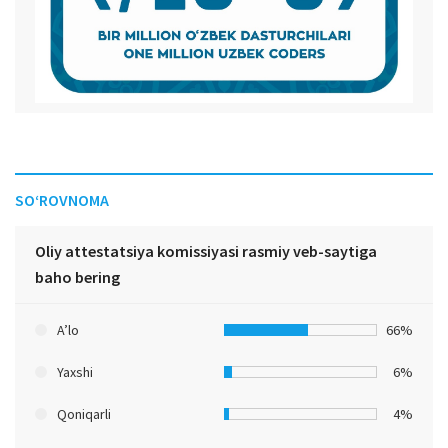
SO‘ROVNOMA
Oliy attestatsiya komissiyasi rasmiy veb-saytiga
baho bering
A’lo
66%
Yaxshi
6%
Qoniqarli
4%