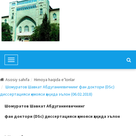
T
o
g
Asosiy sahifa
Himoya haqida e’lonlar
g
Шомуратов Шавкат Абдуганиевичнинг фан доктори (DSc)
l
диссертацияси ҳимояси ҳақида эълон (06.02.2018)
e
N
Шомуратов Шавкат Абдуганиевичнинг
a
фан доктори (DSc) диссертацияси ҳимояси ҳақида эълон
v
i
g