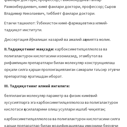
Рахмонбердиевич, кимё фанлари доктори, профессор; Сыров
Владимир Николаевич, тиббиёт фанлари доктори.
Етакчи ташкилот: Ўзбекистон кимё-фармацевтика илмий-
тадқиқот институти.
Диссертация йўналиши: назарий ва амалий аҳамиятга молик.
II
.
Тадқиқотнинг мақсади:
карбоксиметилцеллюлоза ва
полигалактурон кислотасини изониазид, этамбутол ва
рифампицин препаратлари билан молекуляр конструкциялаш
орқали силга қарши пролонгацияланган самарали таъсир этувчи
препаратлар яратишдан иборат.
III.
Тадқиқотнинг
илмий янгилиги:
белгиланган молекуляр параметр ва физик-кимёвий
хусусиятларга эга карбоксиметилцеллюлоза ва полигалактурон
кислотаси ҳосилаларини олиш усуллари ишлаб чиқилган;
карбоксиметилцеллюлоза ва полигалактурон кислотасини силга
қарши препаратлар билан модификациялаш имконини берувчи