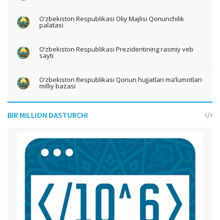
O‘zbekiston Respublikasi Oliy Majlisi Qonunchilik
palatasi
O‘zbekiston Respublikasi Prezidentining rasmiy veb
sayti
O‘zbekiston Respublikasi Qonun hujjatlari ma’lumotlari
milliy bazasi
BIR MILLION DASTURCHI