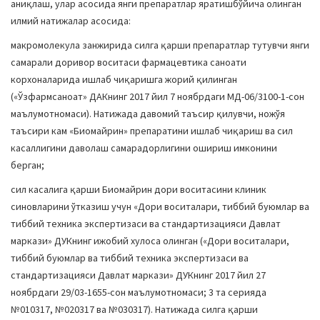
аниқлаш, улар асосида янги препаратлар яратишбўйича олинган
илмий натижалар асосида:
макромолекула занжирида силга қарши препаратлар тутувчи янги
самарали доривор воситаси фармацевтика саноати
корхоналарида ишлаб чиқаришга жорий қилинган
(«Ўзфармсаноат» ДАКнинг 2017 йил 7 ноябрдаги МД-06/3100-1-сон
маълумотномаси). Натижада давомий таъсир қилувчи, ножўя
таъсири кам «Биомайрин» препаратини ишлаб чиқариш ва сил
касаллигини даволаш самарадорлигини ошириш имконини
берган;
сил касалига қарши Биомайрин дори воситасини клиник
синовларини ўтказиш учун «Дори воситалари, тиббий буюмлар ва
тиббий техника экспертизаси ва стандартизацияси Давлат
маркази» ДУКнинг ижобий хулоса олинган («Дори воситалари,
тиббий буюмлар ва тиббий техника экспертизаси ва
стандартизацияси Давлат маркази» ДУКнинг 2017 йил 27
ноябрдаги 29/03-1655-сон маълумотномаси; 3 та серияда
№010317, №020317 ва №030317). Натижада силга қарши