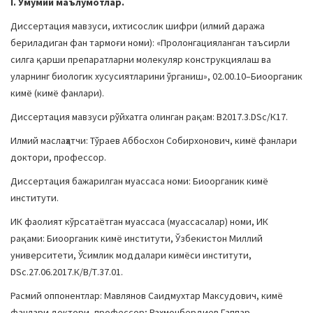
I. Умумий маълумотлар.
a
Диссертация мавзуси, ихтисослик шифри (илмий даража
t
бериладиган фан тармоғи номи): «Пролонгацияланган таъсирли
i
силга қарши препаратларни молекуляр конструкциялаш ва
o
уларнинг биологик хусусиятларини ўрганиш», 02.00.10–Биоорганик
n
кимё (кимё фанлари).
Диссертация мавзуси рўйхатга олинган рақам: В2017.3.DSc/К17.
Илмий маслаҳатчи: Тўраев Аббосхон Собирхонович, кимё фанлари
доктори, профессор.
Диссертация бажарилган муассаса номи: Биоорганик кимё
институти.
ИК фаолият кўрсатаётган муассаса (муассасалар) номи, ИК
рақами: Биоорганик кимё институти, Ўзбекистон Миллий
университети, Ўсимлик моддалари кимёси институти,
DSc.27.06.2017.К/В/Т.37.01.
Расмий оппонентлар: Мавлянов Саидмухтар Максудович, кимё
фанлари доктори, профессор; Рахмонбердиев Гаппар