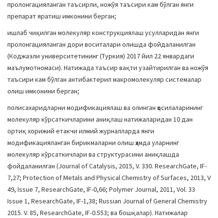
пролонгацияланган таъсирли, ножўя таъсири кам бўлган янги
препарат яратиш имконини берган;
ишлаб чиқилган молекуляр конструкциялаш усулларидан янги
пролонгацияланган дори воситалари олишда фойдаланилган
(Коджаэли университетининг (Туркия) 2017 йил 22 январдаги
маълумотномаси). Натижада таъсир вақти узайтирилган ва ножўя
таъсири кам бўлган антибактерил макромолекуляр системалар
олиш имконини берган;
полисахаридларни модификациялаш ва олинган ҳосилаларининг
молекуляр кўрсаткичларини аниқлаш натижаларидан 10 дан
ортиқ хорижий етакчи илмий журналларда янги
модификацияланган бирикмаларни олиш ҳамда уларнинг
молекуляр кўрсаткичлари ва структурасини аниқлашда
фойдаланилган (Journal of Catalysis, 2015, V. 330. ResearchGate, IF-
7,27; Protection of Metals and Physical Chemistry of Surfaces, 2013, V
49, Issue 7, ResearchGate, IF-0,66; Polymer Journal, 2011, Vol. 33
Issue 1, ResearchGate, IF-1,38; Russian Journal of General Chemistry
2015. V. 85, ResearchGate, IF-0.553; ва бошқалар). Натижалар