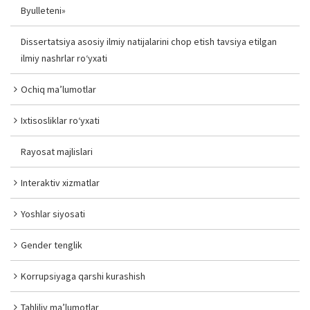
Byulleteni»
Dissertatsiya asosiy ilmiy natijalarini chop etish tavsiya etilgan
ilmiy nashrlar ro‘yxati
Ochiq ma’lumotlar
Ixtisosliklar ro‘yxati
Rayosat majlislari
Interaktiv xizmatlar
Yoshlar siyosati
Gender tenglik
Korrupsiyaga qarshi kurashish
Tahliliy ma’lumotlar