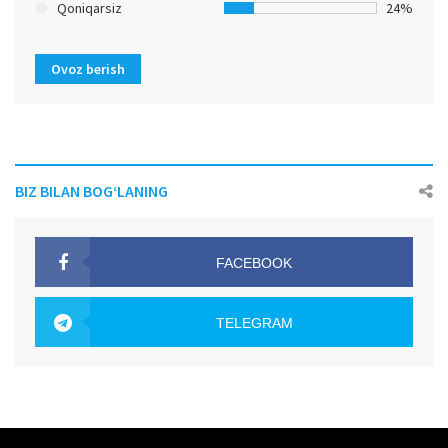
Qoniqarsiz
24%
Ovoz berish
BIZ BILAN BOG‘LANING
FACEBOOK
OAK.UZ
TELEGRAM
OAK.UZ