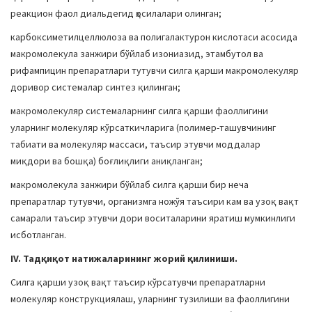
реакцион фаол диальдегид ҳосилалари олинган;
карбоксиметилцеллюлоза ва полигалактурон кислотаси асосида
макромолекула занжири бўйлаб изониазид, этамбутол ва
рифампицин препаратлари тутувчи силга қарши макромолекуляр
доривор системалар синтез қилинган;
макромолекуляр системаларнинг силга қарши фаоллигини
уларнинг молекуляр кўрсаткичларига (полимер-ташувчининг
табиати ва молекуляр массаси, таъсир этувчи моддалар
миқдори ва бошқа) боғлиқлиги аниқланган;
макромолекула занжири бўйлаб силга қарши бир неча
препаратлар тутувчи, организмга ножўя таъсири кам ва узоқ вақт
самарали таъсир этувчи дори воситаларини яратиш мумкинлиги
исботланган.
IV. Тадқиқот натижаларининг жорий қилиниши.
Силга қарши узоқ вақт таъсир кўрсатувчи препаратларни
молекуляр конструкциялаш, уларнинг тузилиши ва фаоллигини