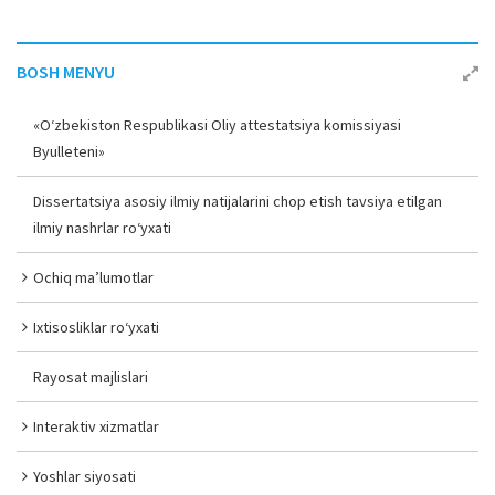
BOSH MENYU
«O‘zbekiston Respublikasi Oliy attestatsiya komissiyasi
Byulleteni»
Dissertatsiya asosiy ilmiy natijalarini chop etish tavsiya etilgan
ilmiy nashrlar ro‘yxati
Ochiq ma’lumotlar
Ixtisosliklar ro‘yxati
Rayosat majlislari
Interaktiv xizmatlar
Yoshlar siyosati