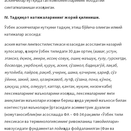
аскиячилар нутқида гап компонентларининг ноодатий
синтагмаланиши изоҳланган.
IV
.
Тадқиқот натижаларининг жорий қилиниши.
Ўзбек аскиячилари нутқини тадқиқ этиш бўйича олинган илмий
натижалар асосида:
аския матни лингвостилистикаси юзасидан асосланган назарий
хулосалар, ҳозирги ўзбек тилидаги 30 дан ортиқ (
вавағ, устун,
этаксиз, ёқмоқ, амири, иссиқ-совуқ, ошиқ-маъшуқ, ғулу, гурскетди,
босволди, умрбоқий, қуруқ, аския, сўзамол, бадиҳагўй, лақаб,
мутойиба, пайров, рақиб, учириқ, шама, қочирим, ҳариф, сўз
ўйини, закий, зако, ҳозиржавоб, лутф, сўзана, пона, қўноқ,
ҳаққуш, улоқ, олмурут, каптар, қантак, муқим, низом
каби)
лексемаларнинг маъноларини изоҳлаш, лексемаларнинг янги
аниқланган маънолари изоҳини бериш ҳамда умумий маъноси билан
контекстуал маънолари ўртасидаги асимметрик дуализм
(номутаносиблик)ни асослашда ФА – Ф8-34 рақамли «Ўзбек тили
лексикаси ва терминологиясининг ривожланиш тамойиллари»
мавзусидаги фундаментал лойиҳада фойдаланилган (Фан ва