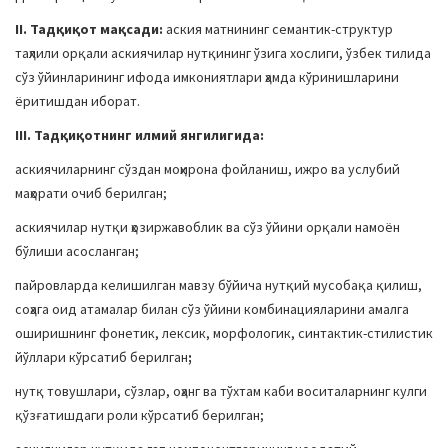
II. Тадқиқот мақсади:
аския матнининг семантик-структур
таҳлили орқали аскиячилар нутқининг ўзига хослиги, ўзбек тилида
сўз ўйинларининг ифода имкониятлари ҳамда кўринишларини
ёритишдан иборат.
III. Тадқиқотнинг илмий янгилигида
:
аскиячиларнинг сўздан моҳирона фойланиш, ижро ва услубий
маҳорати очиб берилган;
аскиячилар нутқи ҳозиржавоблик ва сўз ўйини орқали намоён
бўлиши асосланган;
пайровларда келишилган мавзу бўйича нутқий мусобақа қилиш,
соҳага оид атамалар билан сўз ўйини комбинацияларини амалга
оширишнинг фонетик, лексик, морфологик, синтактик-стилистик
йўллари кўрсатиб берилган
;
нутқ товушлари, сўзлар, оҳанг ва тўхтам каби воситаларнинг кулги
қўзғатишдаги роли кўрсатиб берилган;