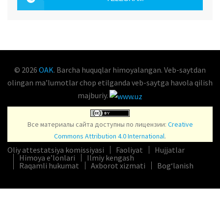
OAK.UZ
© 2026
OAK
. Barcha huquqlar himoyalangan. Veb-saytdan
olingan maʼlumotlar chop etilganda veb-saytga havola qilish
majburiy.
Все материалы сайта доступны по лицензии:
Creative
Commons Attribution 4.0 International
.
Oliy attestatsiya komissiyasi
Faoliyat
Hujjatlar
Himoya e’lonlari
Ilmiy kengash
Raqamli hukumat
Axborot xizmati
Bog‘lanish