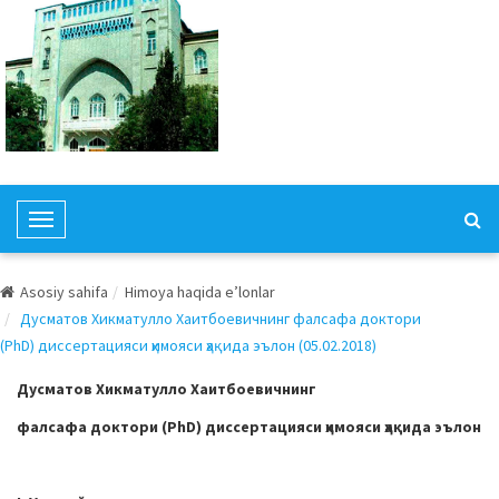
T
o
g
Asosiy sahifa
Himoya haqida e’lonlar
g
Дусматов Хикматулло Хаитбоевичнинг фалсафа доктори
l
(PhD) диссертацияси ҳимояси ҳақида эълон (05.02.2018)
e
N
Дусматов Хикматулло Хаитбоевичнинг
a
фалсафа доктори (
PhD
) диссертацияси ҳимояси ҳақида эълон
v
i
g