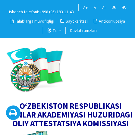
A+
A
A-
Ishonch telefoni: +998 (95) 193-11-43
Talablarga muvofiqligi
Sayt xaritasi
Antikorrupsiya
Til
Davlat ramzlari
O‘ZBEKISTON RESPUBLIKASI
FANLAR AKADEMIYASI HUZURIDAGI
OLIY ATTESTATSIYA KOMISSIYASI