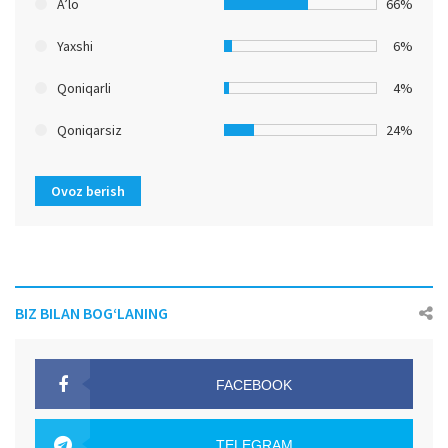
A’lo
66%
Yaxshi
6%
Qoniqarli
4%
Qoniqarsiz
24%
Ovoz berish
BIZ BILAN BOG‘LANING
FACEBOOK
OAK.UZ
TELEGRAM