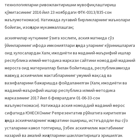
технологияларни ривожлантиришни мувофиқлаштириш
қўмитасининг 2016 йил 23 ноябрдаги ФТК-0313/835-сон
маълумотномаси). Натижада луғавий бирликларнинг маънолари
бойиган, изоҳлари мукаммаллашган;
аскиячилар нутқининг ўзига хослиги, аския матнида сўз
ўйинларининг ифода имкониятлари ҳамда уларнинг кўринишларига
оид хулосалардан Халқ ижодиёти ва маданий-маърифий ишлар
республика илмий-методика маркази сайтини номоддий маданий
меросга оид материаллар билан бойитишда, республикамизда
мавжуд аскиячилик мактабларининг умумий мақсад ва
вазифаларини бажаришда фойдаланилган (Халқ ижодиёти ва
маданий-маърифий ишлар республика илмий-методика
марказининг 2017 йил 6 февралдаги 01-06-33-сон
маълумотномаси). Натижада аския номоддий маданий мерос
сифатида ЮНЕСКОнинг Репрезентатив рўйхатига киритилган
ҳамда аскиячиларнинг маҳоратини ошириш, истеъдодли ёш сўз
усталарини камол топтириш, ўзбек аскиячилик мактабининг
назарий ва амалий жиҳатларини шакллантиришга эришилган.