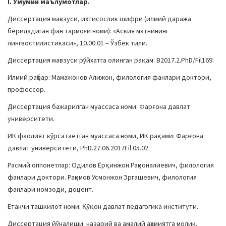
I. Умумий маълумотлар.
a
Диссертация мавзуси, ихтисослик шифри (илмий даража
t
бериладиган фан тармоғи номи): «Аския матнининг
i
лингвостилистикаси», 10.00.01 – Ўзбек тили.
o
n
Диссертация мавзуси рўйхатга олинган рақам: В2017.2.PhD/Fil169.
Илмий раҳбар: Мамажонов Алижон, филология фанлари доктори,
профессор.
Диссертация бажарилган муассаса номи: Фарғона давлат
университети.
ИК фаолият кўрсатаётган муассаса номи, ИК рақами: Фарғона
давлат университети, PhD.27.06.2017Fil.05.02.
Расмий оппонетлар: Одилов Ёрқинжон Раҳмоналиевич, филология
фанлари доктори. Раҳимов Усмонжон Эргашевич, филология
фанлари номзоди, доцент.
Етакчи ташкилот номи: Қўқон давлат педагогика институти.
Диссертация йўналиши: назарий ва амалий аҳамиятга молик.