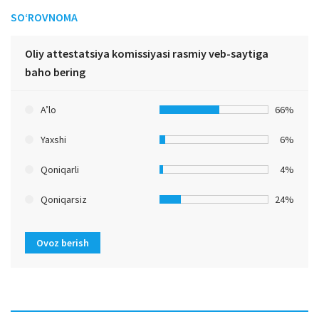
SO‘ROVNOMA
Oliy attestatsiya komissiyasi rasmiy veb-saytiga
baho bering
A’lo
66%
Yaxshi
6%
Qoniqarli
4%
Qoniqarsiz
24%
Ovoz berish