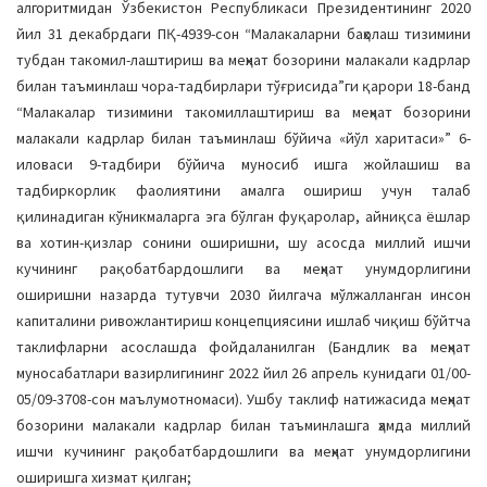
алгоритмидан Ўзбекистон Республикаси Президентининг 2020
йил 31 декабрдаги ПҚ-4939-сон “Малакаларни баҳолаш тизимини
тубдан такомил-лаштириш ва меҳнат бозорини малакали кадрлар
билан таъминлаш чора-тадбирлари тўғрисида”ги қарори 18-банд
“Малакалар тизимини такомиллаштириш ва меҳнат бозорини
малакали кадрлар билан таъминлаш бўйича «йўл харитаси»” 6-
иловаси 9-тадбири бўйича муносиб ишга жойлашиш ва
тадбиркорлик фаолиятини амалга ошириш учун талаб
қилинадиган кўникмаларга эга бўлган фуқаролар, айниқса ёшлар
ва хотин-қизлар сонини оширишни, шу асосда миллий ишчи
кучининг рақобатбардошлиги ва меҳнат унумдорлигини
оширишни назарда тутувчи 2030 йилгача мўлжалланган инсон
капиталини ривожлантириш концепциясини ишлаб чиқиш бўйтча
таклифларни асослашда фойдаланилган (Бандлик ва меҳнат
муносабатлари вазирлигининг 2022 йил 26 апрель кунидаги 01/00-
05/09-3708-сон маълумотномаси). Ушбу таклиф натижасида меҳнат
бозорини малакали кадрлар билан таъминлашга ҳамда миллий
ишчи кучининг рақобатбардошлиги ва меҳнат унумдорлигини
оширишга хизмат қилган;