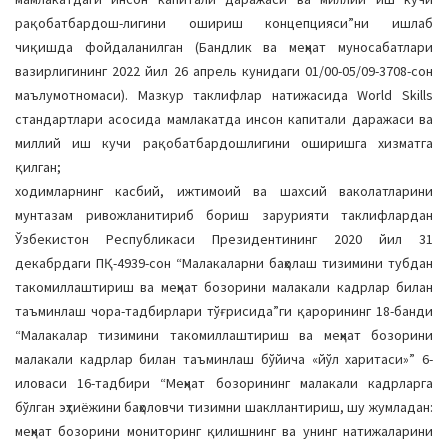
рақобатбардош-лигини ошириш концепцияси”ни ишлаб
чиқишда фойдаланилган (Бандлик ва меҳнат муносабатлари
вазирлигининг 2022 йил 26 апрель кунидаги 01/00-05/09-3708-сон
маълумотномаси). Мазкур таклифлар натижасида World Skills
стандартлари асосида мамлакатда инсон капитали даражаси ва
миллий иш кучи рақобатбардошлигини оширишга хизматга
қилган;
ходимларнинг касбий, ижтимоий ва шахсий ваколатларини
мунтазам ривожланитириб бориш зарурияти таклифлардан
Ўзбекистон Республикаси Президентининг 2020 йил 31
декабрдаги ПҚ-4939-сон “Малакаларни баҳолаш тизимини тубдан
такомиллаштириш ва меҳнат бозорини малакали кадрлар билан
таъминлаш чора-тадбирлари тўғрисида”ги қарорининг 18-банди
“Малакалар тизимини такомиллаштириш ва меҳнат бозорини
малакали кадрлар билан таъминлаш бўйича «йўл харитаси»” 6-
иловаси 16-тадбири “Меҳнат бозорининг малакали кадрларга
бўлган эҳтиёжини баҳоловчи тизимни шакллантириш, шу жумладан:
меҳнат бозорини мониторинг қилишнинг ва унинг натижаларини