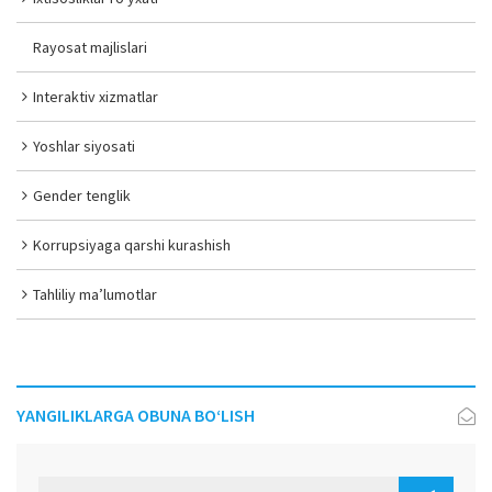
Rayosat majlislari
Interaktiv xizmatlar
Yoshlar siyosati
Gender tenglik
Korrupsiyaga qarshi kurashish
Tahliliy ma’lumotlar
YANGILIKLARGA OBUNA BO‘LISH