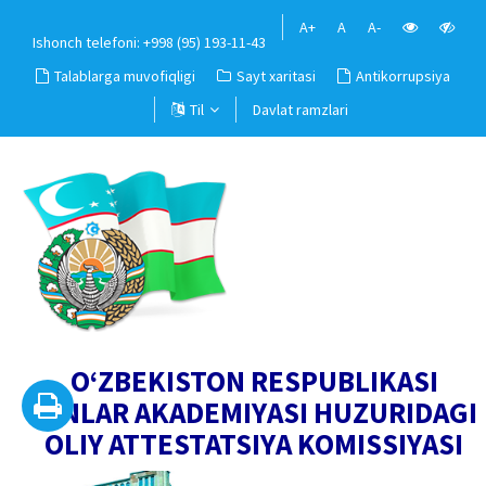
A+
A
A-
Ishonch telefoni: +998 (95) 193-11-43
Talablarga muvofiqligi
Sayt xaritasi
Antikorrupsiya
Til
Davlat ramzlari
O‘ZBEKISTON RESPUBLIKASI
FANLAR AKADEMIYASI HUZURIDAGI
OLIY ATTESTATSIYA KOMISSIYASI