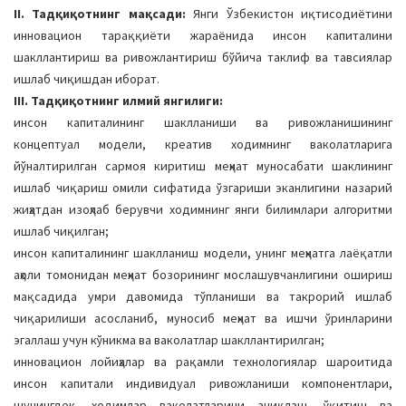
II. Тадқиқотнинг мақсади:
Янги Ўзбекистон иқтисодиётини
инновацион тараққиёти жараёнида инсон капиталини
шакллантириш ва ривожлантириш бўйича таклиф ва тавсиялар
ишлаб чиқишдан иборат.
III. Тадқиқотнинг илмий янгилиги:
инсон капиталининг шаклланиши ва ривожланишининг
концептуал модели, креатив ходимнинг ваколатларига
йўналтирилган сармоя киритиш меҳнат муносабати шаклининг
ишлаб чиқариш омили сифатида ўзгариши эканлигини назарий
жиҳатдан изоҳлаб берувчи ходимнинг янги билимлари алгоритми
ишлаб чиқилган;
инсон капиталининг шаклланиш модели, унинг меҳнатга лаёқатли
аҳоли томонидан меҳнат бозорининг мослашувчанлигини ошириш
мақсадида умри давомида тўпланиши ва такрорий ишлаб
чиқарилиши асосланиб, муносиб меҳнат ва ишчи ўринларини
эгаллаш учун кўникма ва ваколатлар шакллантирилган;
инновацион лойиҳалар ва рақамли технологиялар шароитида
инсон капитали индивидуал ривожланиши компонентлари,
шунингдек, ходимлар ваколатларини аниқлаш, ўқитиш ва