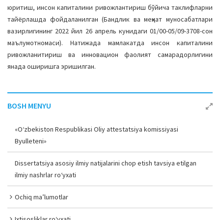
юритиш, инсон капиталини ривожлантириш бўйича таклифларни
тайёрлашда фойдаланилган (Бандлик ва меҳнат муносабатлари
вазирлигининг 2022 йил 26 апрель кунидаги 01/00-05/09-3708-сон
маълумотномаси). Натижада мамлакатда инсон капиталини
ривожланитириш ва инновацион фаолият самарадорлигини
янада оширишга эришилган.
BOSH MENYU
«O‘zbekiston Respublikasi Oliy attestatsiya komissiyasi
Byulleteni»
Dissertatsiya asosiy ilmiy natijalarini chop etish tavsiya etilgan
ilmiy nashrlar ro‘yxati
Ochiq ma’lumotlar
Ixtisosliklar ro‘yxati