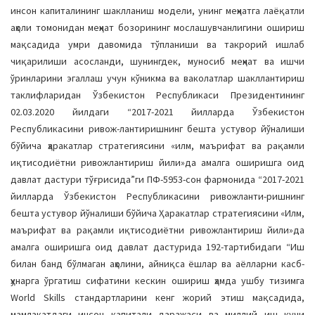
инсон капиталининг шаклланиш модели, унинг меҳнатга лаёқатли
аҳоли томонидан меҳнат бозорининг мослашувчанлигини ошириш
мақсадида умри давомида тўпланиши ва такрорий ишлаб
чиқарилиши асосланди, шунингдек, муносиб меҳнат ва ишчи
ўринларини эгаллаш учун кўникма ва ваколатлар шакллантириш
таклифларидан Ўзбекистон Республикаси Президентининг
02.03.2020 йилдаги “2017-2021 йилларда Ўзбекистон
Республикасини ривож-лантиришнинг бешта устувор йўналиши
бўйича ҳаракатлар стратегиясини «илм, маърифат ва рақамли
иқтисодиётни ривожлантириш йили»да амалга оширишга оид
давлат дастури тўғрисида”ги ПФ-5953-сон фармонида “2017-2021
йилларда Ўзбекистон Республикасини ривожланти-ришнинг
бешта устувор йўналиши бўйича Ҳаракатлар стратегиясини «Илм,
маърифат ва рақамли иқтисодиётни ривожлантириш йили»да
амалга оширишга оид давлат дастурида 192-тартибидаги “Иш
билан банд бўлмаган аҳолини, айниқса ёшлар ва аёлларни касб-
ҳунарга ўргатиш сифатини кескин ошириш ҳамда ушбу тизимга
World Skills стандартларини кенг жорий этиш мақсадида,
мамлакатдаги инсон капитали даражаси ва миллий иш кучи