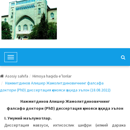
T
o
g
Asosiy sahifa
Himoya haqida e’lonlar
g
Нажмитдинов Алишер Жамолитдиновичнинг фалсафа
l
доктори (PhD) диссертация ҳимояси ҳақида эълон (18.08.2022)
e
N
Нажмитдинов Алишер Жамолитдиновичнинг
a
фалсафа доктори (PhD) диссертация ҳимояси ҳақида эълон
v
I. Умумий маълумотлар.
i
Диссертация мавзуси, ихтисослик шифри (илмий даража
g