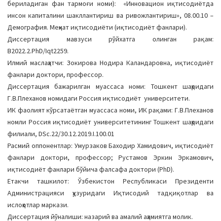
бериладиган фан тармоғи номи): «Инновацион иқтисодиётда
a
инсон капиталини шакллантириш ва ривожлантириш», 08.00.10 –
t
Демография. Меҳнат иқтисодиёти (иқтисодиёт фанлари).
i
Диссертация мавзуси рўйхатга олинган рақам:
o
В2022.2.PhD/Iqt2259.
n
Илмий маслаҳатчи: Зокирова Нодира Каландаровна, иқтисодиёт
фанлари доктори, профессор.
Диссертация бажарилган муассаса номи: Тошкент шаҳридаги
Г.В.Плеханов номидаги Россия иқтисодиёт университети.
ИК фаолият кўрсатаётган муассаса номи, ИК рақами: Г.В.Плеханов
номли Россия иқтисодиёт университетининг Тошкент шаҳридаги
филиали, DSc.22/30.12.2019.I.100.01
Расмий оппонентлар: Умурзаков Баходир Хамидович, иқтисодиёт
фанлари доктори, профессор; Рустамов Эркин Эркамович,
иқтисодиёт фанлари бўйича фалсафа доктори (PhD).
Етакчи ташкилот: Ўзбекистон Республикаси Президенти
Администрацияси ҳузуридаги Иқтисодий тадқиқотлар ва
ислоҳотлар маркази.
Диссертация йўналиши: назарий ва амалий аҳамиятга молик.