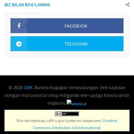
BIZ BILAN BOG‘LANING
FACEBOOK
OAK.UZ
TELEGRAM
OAK.UZ
© 2026
OAK
. Barcha huquqlar himoyalangan. Veb-saytdan
olingan maʼlumotlar chop etilganda veb-saytga havola qilish
majburiy.
Все материалы сайта доступны по лицензии:
Creative
Commons Attribution 4.0 International
.