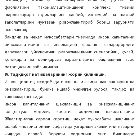
фаолиятини такомиллаштиришнинг комплекс тизими
шароитларида ходимларнинг касбий, ижтимоий ва шахсий
ваколатларини мунтазам ривожланитириб бориш зарурияти
асосланган;
бандлик ва меҳнат муносабатлари тизимида инсон капиталини
ривожланитириш ва инновацион фаолият самарадорлиги
даражалари уйғунлигини ривожланишнинг сценарийли, қулай,
қониқарли ва қониқарсиз вариантларида баҳолашнинг асос
матрицаси ишлаб чиқилган.
IV. Тадқиқот натижаларининг жорий қилиниши.
Инновацион иқтисодиётда инсон капиталини шакллантириш ва
ривожлантириш бўйича ишлаб чиқилган хулоса, таклиф ва
тавсиялар асосида:
инсон капиталининг шаклланиши ва ривожланишининг
концептуал модели, креатив ходимнинг ваколатларига
йўналтирилган сармоя киритиш меҳнат муносабати шаклининг
ишлаб чиқариш омили сифатида ўзгариши эканлигини назарий
жиҳатдан изоҳлаб берувчи ходимнинг янги билимлари