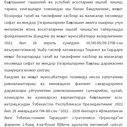
баҳолашнинг ташкилий ва услубий асосларини ишлаб чиқиш;
тармоқ кенгашлари томонидан иш билан бандликнинг, меҳнат
бозорида талаб ва таклифнинг касблар ва малакалар кесимида
сифат ва миқдор ўзгаришларини баҳолашни амалга ошириш учун
янгиланган ягона воситаларини ишлаб чиқиш”ни тайёрлашда
фойдаланилган (Бандлик ва меҳнат муносабатлари вазирлигининг
2022 йил 26 апрель кунидаги 01/00-05/09-3708-сон
маълумотномаси). Ушбу таклиф натижасида Тошкент ва Сирдарё
меҳнат бозорларида талаб ва таклифнинг касблар ва малакалар
кесимида сифат ва миқдор ўзгаришларини баҳолаш даражасини
оширишга хизмат қилган;
бандлик ва меҳнат муносабатлари тизимида инсон капиталини
ривожланитириш ва инновацион фаолият самарадорлиги
даражалари уйғунлигини ривожланишнинг сценарийли, қулай,
қониқарли ва қониқарсиз вариантларда баҳолашнинг асос
матрицасидан Ўзбекистон Республикаси Президентининг 2022
йил 28 январьдаги ПФ-60-сон “2022 - 2026 йилларга мўлжалланган
Янги Ўзбекистоннинг Тараққиёт стратегияси тўғрисида”ги
фармони 1-банд 4-хатбоши бўйича адолатли ижтимоий сиёсат