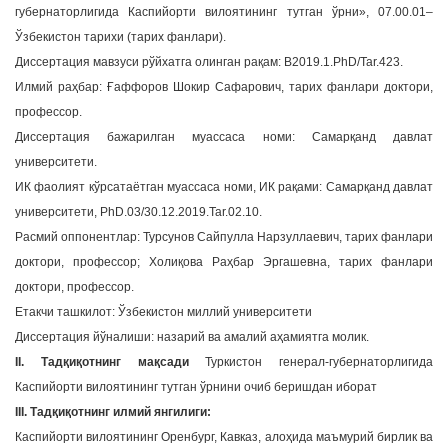
губернаторлигида Каспийорти вилоятининг тутган ўрни», 07.00.01–
a
Ўзбекистон тарихи (тарих фанлари).
t
Диссертация мавзуси рўйхатга олинган рақам: В2019.1.PhD/Tar.423.
i
Илмий раҳбар: Ғаффоров Шокир Сафарович, тарих фанлари доктори,
o
n
профессор.
Диссертация бажарилган муассаса номи: Самарқанд давлат
университети.
ИК фаолият кўрсатаётган муассаса номи, ИК рақами: Самарқанд давлат
университети, PhD.03/30.12.2019.Tar.02.10.
Расмий оппонентлар: Турсунов Сайпулла Нарзуллаевич, тарих фанлари
доктори, профессор; Холиқова Раҳбар Эргашевна, тарих фанлари
доктори, профессор.
Етакчи ташкилот: Ўзбекистон миллий университети
Диссертация йўналиши: назарий ва амалий аҳамиятга молик.
II. Тадқиқотнинг мақсади
Туркистон генерал-губернаторлигида
Каспийорти вилоятининг тутган ўрнини очиб беришдан иборат
III. Тадқиқотнинг илмий янгилиги:
Каспийорти вилоятининг Оренбург, Кавказ, алоҳида маъмурий бирлик ва