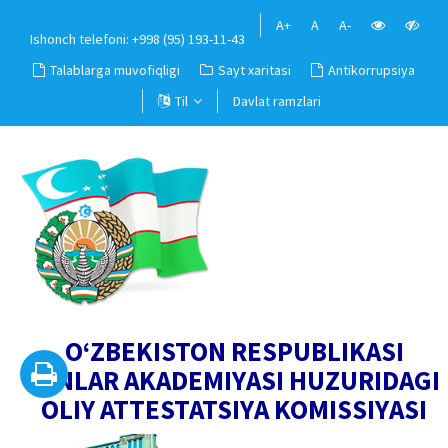
A+
A
A-
Ishonch telefoni: +998 (95) 193-11-43
Talablarga muvofiqligi
Sayt xaritasi
Antikorrupsiya
Til
Davlat ramzlari
O‘ZBEKISTON RESPUBLIKASI
FANLAR AKADEMIYASI HUZURIDAGI
OLIY ATTESTATSIYA KOMISSIYASI