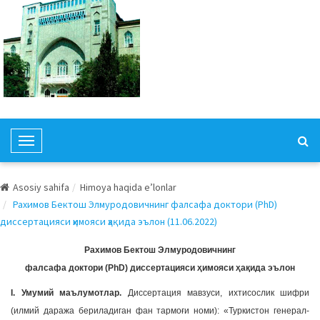
T
o
g
Asosiy sahifa
Himoya haqida e’lonlar
g
Рахимов Бектош Элмуродовичнинг фалсафа доктори (PhD)
l
диссертацияси ҳимояси ҳақида эълон (11.06.2022)
e
N
Рахимов Бектош Элмуродовичнинг
a
фалсафа доктори (PhD) диссертацияси ҳимояси ҳақида эълон
v
I. Умумий маълумотлар.
Диссертация мавзуси, ихтисослик шифри
i
(илмий даража бериладиган фан тармоғи номи): «Туркистон генерал-
g