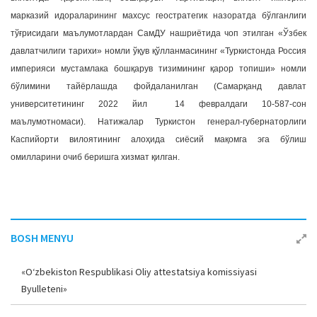
марказий идораларининг махсус геостратегик назоратда бўлганлиги
тўғрисидаги маълумотлардан СамДУ нашриётида чоп этилган «Ўзбек
давлатчилиги тарихи» номли ўқув қўлланмасининг «Туркистонда Россия
империяси мустамлака бошқарув тизимининг қарор топиши» номли
бўлимини тайёрлашда фойдаланилган (Самарқанд давлат
университетининг 2022 йил 14 февралдаги 10-587-сон
маълумотномаси). Натижалар Туркистон генерал-губернаторлиги
Каспийорти вилоятининг алоҳида сиёсий мақомга эга бўлиш
омилларини очиб беришга хизмат қилган.
BOSH MENYU
«O‘zbekiston Respublikasi Oliy attestatsiya komissiyasi
Byulleteni»