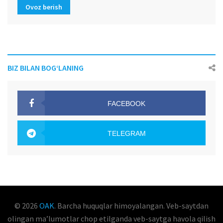
Ovoz berish
BIZ BILAN BOG‘LANING
FACEBOOK
OAK.UZ
TELEGRAM
OAK.UZ
© 2026
OAK
. Barcha huquqlar himoyalangan. Veb-saytdan
olingan maʼlumotlar chop etilganda veb-saytga havola qilish