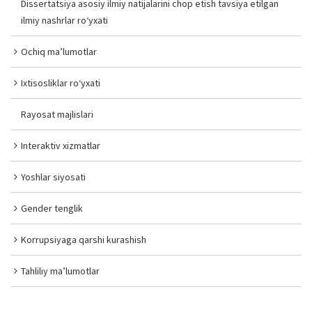
Dissertatsiya asosiy ilmiy natijalarini chop etish tavsiya etilgan
ilmiy nashrlar ro‘yxati
Ochiq ma’lumotlar
Ixtisosliklar ro‘yxati
Rayosat majlislari
Interaktiv xizmatlar
Yoshlar siyosati
Gender tenglik
Korrupsiyaga qarshi kurashish
Tahliliy ma’lumotlar