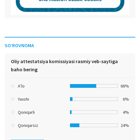
SO‘ROVNOMA
Oliy attestatsiya komissiyasi rasmiy veb-saytiga
baho bering
A’lo
66%
Yaxshi
6%
Qoniqarli
4%
Qoniqarsiz
24%