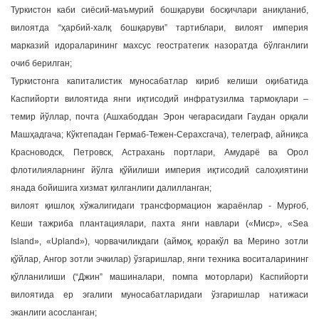
Туркистон каби сиёсий-маъмурий бошқаруви босқичлари аниқланиб,
вилоятда “ҳарбий-халқ бошқаруви” тартиблари, вилоят империя
марказий идораларининг махсус геостратегик назоратда бўлганлиги
очиб берилган;
Туркистонга капиталистик муносабатлар кириб келиши оқибатида
Каспийорти вилоятида янги иқтисодий инфратузилма тармоқлари –
темир йўллар, почта (Ашхабоддан Эрон чегарасидаги Гаудан орқали
Машҳадгача; Кўктепадан Гермаб-Тежен-Серахсгача), телеграф, айниқса
Красноводск, Петровск, Астрахань портлари, Амударё ва Орол
флотилияларнинг йўлга қўйилиши империя иқтисодий салоҳиятини
янада бойишига хизмат қилганлиги далилланган;
вилоят қишлоқ хўжалигидаги трансформацион жараёнлар - Мурғоб,
Кеши тажриба плантациялари, пахта янги навлари («Миср», «Sea
Island», «Upland»), чорвачиликдаги (аймоқ, қоракўл ва Мерино зотли
қўйлар, Ангор зотли эчкилар) ўзгаришлар, янги техника воситаларининг
қўлланилиши (“Джин” машиналари, помпа моторлари) Каспийорти
вилоятида ер эгалиги муносабатларидаги ўзгаришлар натижаси
эканлиги асосланган;