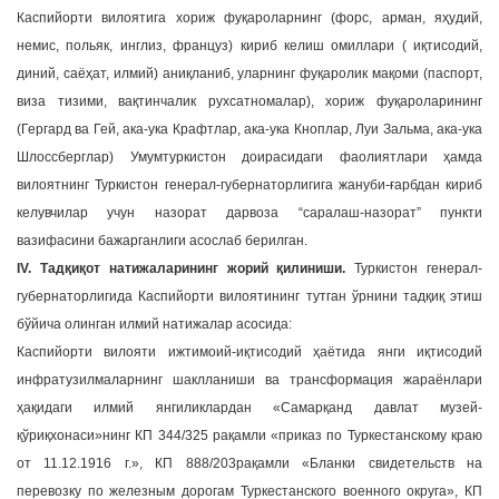
Каспийорти вилоятига хориж фуқароларнинг (форс, арман, яҳудий,
немис, польяк, инглиз, француз) кириб келиш омиллари ( иқтисодий,
диний, саёҳат, илмий) аниқланиб, уларнинг фуқаролик мақоми (паспорт,
виза тизими, вақтинчалик рухсатномалар), хориж фуқароларининг
(Гергард ва Гей, ака-ука Крафтлар, ака-ука Кноплар, Луи Зальма, ака-ука
Шлоссберглар) Умумтуркистон доирасидаги фаолиятлари ҳамда
вилоятнинг Туркистон генерал-губернаторлигига жануби-ғарбдан кириб
келувчилар учун назорат дарвоза “саралаш-назорат” пункти
вазифасини бажарганлиги асослаб берилган.
IV. Тадқиқот натижаларининг жорий қилиниши.
Туркистон генерал-
губернаторлигида Каспийорти вилоятининг тутган ўрнини тадқиқ этиш
бўйича олинган илмий натижалар асосида:
Каспийорти вилояти ижтимоий-иқтисодий ҳаётида янги иқтисодий
инфратузилмаларнинг шаклланиши ва трансформация жараёнлари
ҳақидаги илмий янгиликлардан «Самарқанд давлат музей-
қўриқхонаси»нинг КП 344/325 рақамли «приказ по Туркестанскому краю
от 11.12.1916 г.», КП 888/203рақамли «Бланки свидетельств на
перевозку по железным дорогам Туркестанского военного округа», КП