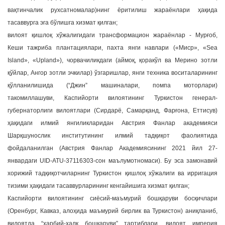
вақтинчалик рухсатномалар)нинг ёритилиш жараёнлари ҳақида
тасаввурга эга бўлишга хизмат қилган;
вилоят қишлоқ хўжалигидаги трансформацион жараёнлар - Мурғоб,
Кеши тажриба плантациялари, пахта янги навлари («Миср», «Sea
Island», «Upland»), чорвачиликдаги (аймоқ, қоракўл ва Мерино зотли
қўйлар, Ангор зотли эчкилар) ўзгаришлар, янги техника воситаларининг
қўлланилишида (“Джин” машиналари, помпа моторлари)
такомиллашуви, Каспийорти вилоятининг Туркистон генерал-
губернаторлиги вилоятлари (Сирдарё, Самарқанд, Фарғона, Еттисув)
ҳақидаги илмий янгиликларидан Австрия Фанлар академияси
Шарқшунослик институтининг илмий тадқиқот фаолиятида
фойдаланилган (Австрия Фанлар Академиясининг 2021 йил 27-
январдаги UID-ATU-37116303-сон маълумотномаси). Бу эса замонавий
хорижий тадқиқотчиларнинг Туркистон қишлоқ хўжалиги ва ирригация
тизими ҳақидаги тасаввурларининг кенгайишига хизмат қилган;
Каспийорти вилоятининг сиёсий-маъмурий бошқаруви босқичлари
(Оренбург, Кавказ, алоҳида маъмурий бирлик ва Туркистон) аниқланиб,
вилоятда “ҳарбий-халқ бошқаруви” тартиблари, вилоят империя