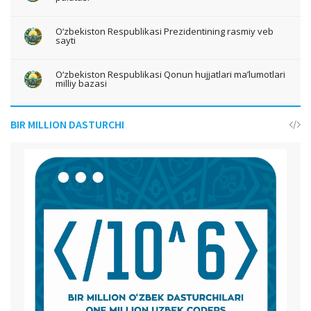
O‘zbekiston Respublikasi Prezidentining rasmiy veb
sayti
O‘zbekiston Respublikasi Qonun hujjatlari ma’lumotlari
milliy bazasi
BIR MILLION DASTURCHI