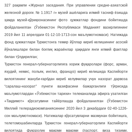
327 рақамли «Журнал заседания. При управлении средне-азиатской
железной дороги. № 1.1917 г» музей ашёларига илмий тасниф ёзишда
ҳамда музей-қўриқхонасининг фото ҳужжатлар фондини бойитишда
фойдаланилган (Ўзбекистон Республикаси Маданият вазирлигининг
2019 йил 11 апрелдаги 01-12-10-1713-сон маълумотномаси). Натижада
фонд ҳужжатлари Туркистонга темир йўллар кириб келишининг асосий
йўналишлари билан боғлиқ жараёнлар ҳақидаги янги илмий фактлар
билан тўлдирилган;
Туркистон генерал-губернаторлигига хориж фуқаролари (форс, арман,
яҳудий, немис, польяк, инглиз, француз) кириб келишида Каспийорти
вилоятининг жануби-ғарбдан кириб келувчилар учун назорат дарвоза
“саралаш-назорат” пункти вазифасини бажарганлиги тўғрисида
маълумотлардан «Ўзбекистон тарихи» телеканалида эфирга узатилган
«Тақдимот» кўрсатувини тайёрлашда фойдаланилган (Ўзбекистон
Миллий телерадиокомпаниясининг 2020 йил 3 декабрдаги 02-40-1226-
сон маълумотномаси). Натижалар кўрсатувларни мазмунан бойитишга,
телетомошабинларда Туркистон генерал-губернаторлиги Каспийорти
вилоятида фуқоролик мақоми мақоми (паспорт, виза тизими,