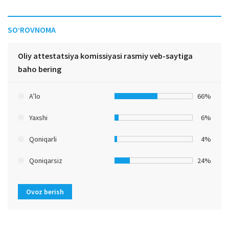
SO‘ROVNOMA
Oliy attestatsiya komissiyasi rasmiy veb-saytiga
baho bering
A’lo
66%
Yaxshi
6%
Qoniqarli
4%
Qoniqarsiz
24%
Ovoz berish