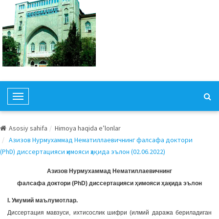
T
o
g
Asosiy sahifa
Himoya haqida e’lonlar
g
Азизов Нурмухаммад Нематиллаевичнинг фалсафа доктори
l
(PhD) диссертацияси ҳимояси ҳақида эълон (02.06.2022)
e
N
Азизов Нурмухаммад Нематиллаевичнинг
a
фалсафа доктори (PhD) диссертацияси ҳимояси ҳақида эълон
v
I. Умумий маълумотлар.
i
Диссертация мавзуси, ихтисослик шифри (илмий даража бериладиган
g