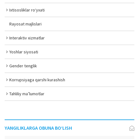
Ixtisosliklar ro‘yxati
Rayosat majlislari
Interaktiv xizmatlar
Yoshlar siyosati
Gender tenglik
Korrupsiyaga qarshi kurashish
Tahliliy ma’lumotlar
YANGILIKLARGA OBUNA BO‘LISH