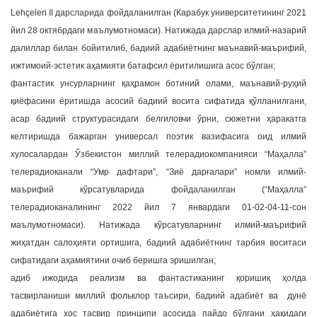
Lehçeleri II дарсларида фойдаланилган (Карабук университетининг 2021
йил 28 октябрдаги маълумотномаси). Натижада дарслар илмий-назарий
далиллар билан бойитилиб, бадиий адабиётнинг маънавий-маърифий,
ижтимоий-эстетик аҳамияти батафсил ёритилишига асос бўлган;
фантастик унсурларнинг қаҳрамон ботиний олами, маънавий-руҳий
қиёфасини ёритишда асосий бадиий восита сифатида қўлланилгани,
асар бадиий структурасидаги белгиловчи ўрни, сюжетни ҳаракатга
келтиришда бажарган универсал поэтик вазифасига оид илмий
хулосалардан Ўзбекистон миллий телерадиокомпанияси “Маҳалла”
телерадиоканали “Умр дафтари”, “Зиё дарғалари” номли илмий-
маърифий кўрсатувларида фойдаланилган (“Маҳалла”
телерадиоканалининг 2022 йил 7 январдаги 01-02-04-11-сон
маълумотномаси). Натижада кўрсатувларнинг илмий-маърифий
жиҳатдан салоҳияти ортишига, бадиий адабиётнинг тарбия воситаси
сифатидаги аҳамиятини очиб беришга эришилган;
адиб ижодида реализм ва фантастиканинг қоришиқ ҳолда
тасвирланиши миллий фольклор таъсири, бадиий адабиёт ва дунё
адабиётига хос тасвир принципи асосида пайдо бўлгани ҳақидаги