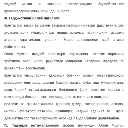
бадиий макон ва замонни тасвирлашдаги бадиий-эстетик
функцияларини очиб беришдан иборат.
III. Тадқиқотнинг илмий янгилиги:
фантастик замон ва макон тасвири ижтимоий-сиёсий давр руҳига хос
хусусиятларни тўлақонли ҳис қилиш, мукаммал кўринишини тасаввур
этишга қаратилгани, уларнинг ўзаро алоқадорлик касб этиши
исботланган;
Омон Мухтор ижодий тафаккури воқеликнинг пластик образини
яратишга эмас, инсон руҳиятида қолдирган изларини ифодалашга
қаратилгани асосланган;
фантастик унсурларнинг қаҳрамон ботиний олами, маънавий-руҳий
қиёфасини ёритишда асосий бадиий восита сифатида қўлланилгани,
асар бадиий структурасидаги белгиловчи ўрни, сюжетни ҳаракатга
келтиришда бажарган эстетик ҳамда поэтик вазифаси аниқланган;
реализм ва фантастиканинг қоришиқ ҳолда тасвирланиши, аввало,
миллий фольклор таъсири, шунингдек, бадиий адабиёт ва дунё
адабиётига хос тасвир принципи асосида пайдо бўлгани далилланган.
IV. Тадқиқот натижаларининг жорий қилиниши.
Омон Мухтор