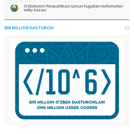
O‘zbekiston Respublikasi Qonun hujjatlari ma’lumotlari
milliy bazasi
BIR MILLION DASTURCHI