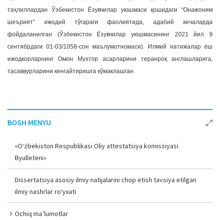
таҳлиллардан Ўзбекистон Ёзувчилар уюшмаси қошидаги “Онажоним
шеърият” ижодий тўгараги фаолиятида, адабий кечаларда
фойдаланилган (Ўзбекистон Ёзувчилар уюшмасининг 2021 йил 9
сентябрдаги 01-03/1058-сон маълумотномаси). Илмий натижалар ёш
ижодкорларнинг Омон Мухтор асарларини теранроқ англашларига,
тасаввурларини кенгайтиришга кўмаклашган.
BOSH MENYU
«O‘zbekiston Respublikasi Oliy attestatsiya komissiyasi
Byulleteni»
Dissertatsiya asosiy ilmiy natijalarini chop etish tavsiya etilgan
ilmiy nashrlar ro‘yxati
Ochiq ma’lumotlar