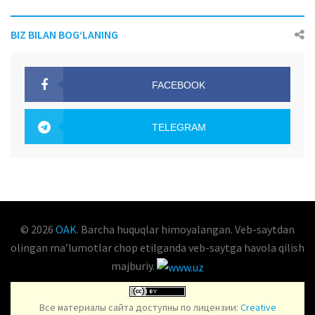
BIZ BILAN BOG‘LANING
FACEBOOK
OAK.UZ
TELEGRAM
OAK.UZ
© 2026
OAK
. Barcha huquqlar himoyalangan. Veb-saytdan
olingan maʼlumotlar chop etilganda veb-saytga havola qilish
majburiy.
Все материалы сайта доступны по лицензии:
Creative