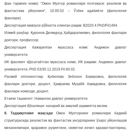
фан тармоғи номи): “Омон Мухтор романлари поэтикаси: реализм ва
a
фантастика уйғунлиги”, 10.00.02 – Ўзбек адабиёти (филология
t
фанлари).
i
Диссертация мавзуси рўйхатга олинган рақам: В2020.4.PhD/Fil1494.
o
n
Илмий раҳбар: Қуронов Дилмурод Ҳайдаралиевич, филология фанлари
доктори, профессор.
Диссертация бажарилган муассаса номи: Андижон давлат
университети.
ИК фаолият кўрсатаётган муассаса номи, ИК рақами: Андижон давлат
университети, PhD.03/30.12.2019.Fil.60.02.
Расмий оппонентлар: Қобилова Зебохон Бакировна, филология
фанлари доктори, доцент; Ҳамраева Муҳайё Аҳмадовна, филология
фанлари номзоди, доцент.
Етакчи ташкилот: Наманган давлат университети.
Диссертация йўналиши: назарий ва амалий аҳамиятга молик.
II. Тадқиқотнинг мақсади
Омон Мухторнинг романлари бадиий
структурасида реалистик ва фантастик унсурларнинг ўзаро уйғунлашув
механизмлари, қаҳрамон руҳиятини, сюжетни изчил ҳаракатлантириш,