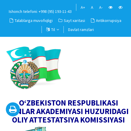
A+
A
A-
Ishonch telefoni: +998 (95) 193-11-43
Talablarga muvofiqligi
Sayt xaritasi
Antikorrupsiya
Til
Davlat ramzlari
O‘ZBEKISTON RESPUBLIKASI
FANLAR AKADEMIYASI HUZURIDAGI
OLIY ATTESTATSIYA KOMISSIYASI