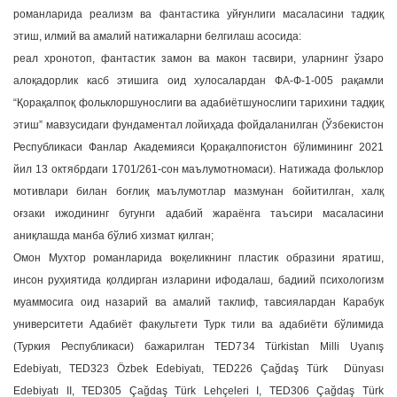
романларида реализм ва фантастика уйғунлиги масаласини тадқиқ
этиш, илмий ва амалий натижаларни белгилаш асосида:
реал хронотоп, фантастик замон ва макон тасвири, уларнинг ўзаро
алоқадорлик касб этишига оид хулосалардан ФА-Ф-1-005 рақамли
“Қорақалпоқ фольклоршунослиги ва адабиётшунослиги тарихини тадқиқ
этиш” мавзусидаги фундаментал лойиҳада фойдаланилган (Ўзбекистон
Республикаси Фанлар Академияси Қорақалпоғистон бўлимининг 2021
йил 13 октябрдаги 1701/261-сон маълумотномаси). Натижада фольклор
мотивлари билан боғлиқ маълумотлар мазмунан бойитилган, халқ
оғзаки ижодининг бугунги адабий жараёнга таъсири масаласини
аниқлашда манба бўлиб хизмат қилган;
Омон Мухтор романларида воқеликнинг пластик образини яратиш,
инсон руҳиятида қолдирган изларини ифодалаш, бадиий психологизм
муаммосига оид назарий ва амалий таклиф, тавсиялардан Карабук
университети Адабиёт факультети Турк тили ва адабиёти бўлимида
(Туркия Республикаси) бажарилган TED734 Türkistan Milli Uyanış
Edebiyatı, TED323 Özbek Edebiyatı, TED226 Çağdaş Türk Dünyası
Edebiyatı II, TED305 Çağdaş Türk Lehçeleri I, TED306 Çağdaş Türk