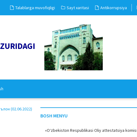
Talablarga muvofiqligi
Sayt xaritasi
Antikorrupsiya
UZURIDAGI
sh
лон (02.06.2022)
BOSH MENYU
«O‘zbekiston Respublikasi Oliy attestatsiya komiss