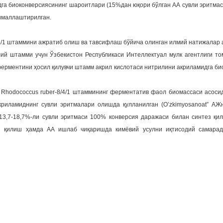
дга биоконверсиясининг шароитлари (15%дан юқори бўлган АА сувли эритма
птималлаштирилган.
/4/1 штаммини ажратиб олиш ва тавсифлаш бўйича олинган илмий натижалар 
лий штамми учун Ўзбекистон Республикаси Интеллектуал мулк агентлиги то
 ферментини ҳосил қилувчи штамм акрил кислотаси нитрилини акриламидга б
й Rhodococcus ruber-8/4/1 штаммининг ферментатив фаол биомассаси асос
криламиднинг сувли эритмалари олишда қулланилган (O’zkimyosanoat” АЖ
13,7-18,7%-ли сувли эритмаси 100% конверсия даражаси билан синтез қил
з қилиш ҳамда АА ишлаб чиқаришда кимёвий усулни иқтисодий самарадо