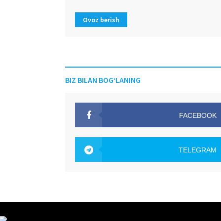
Ovoz berish
BIZ BILAN BOG‘LANING
FACEBOOK
OAK.UZ
TELEGRAM
OAK.UZ