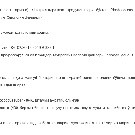
н фан тармоғи): «Нитрилгидратаза продуцентлари бўлган Rhodococcus 
гия (биология фанлари).
омзоди, катта илмий ходим.
ути, DSc.02/30.12.2019.В.38.01.
 профессор; Якубов Искандар Тахирович биология фанлари номзоди, доцент.
cus авлодига мансуб бактерияларни ажратиб олиш, фаоллиги бўйича скри
ашдан иборат.
coccus ruber - 8/4/1 штамми ажратиб олинган;
енти (430 бир./мг) биосинтези учун оптимал озуқа муҳити таркиби ва ўс
ти кофактор сифатида кобалт ионларига муҳтожлиги яъни темир ионларига 