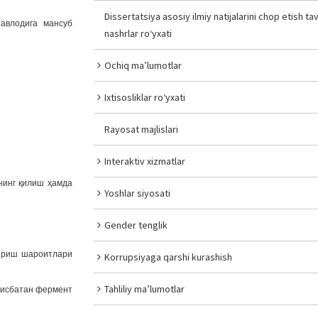
Dissertatsiya asosiy ilmiy natijalarini chop etish tav
авлодига мансуб
nashrlar ro‘yxati
Ochiq ma’lumotlar
Ixtisosliklar ro‘yxati
Rayosat majlislari
Interaktiv xizmatlar
нинг қилиш ҳамда
Yoshlar siyosati
Gender tenglik
тириш шароитлари
Korrupsiyaga qarshi kurashish
Tahliliy ma’lumotlar
нисбатан фермент