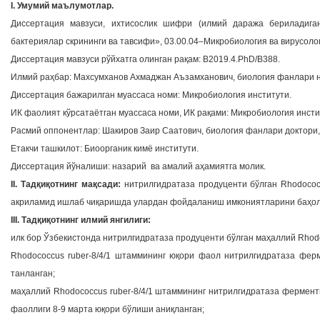
I. Умумий маълумотлар.
Диссертация мавзуси, ихтисослик шифри (илмий даража бериладига
бактериялар скрининги ва тавсифи», 03.00.04–Микробиология ва вирусоло
Диссертация мавзуси рўйхатга олинган рақам: B2019.4.PhD/В388.
Илмий раҳбар: Махсумханов Ахмаджан Аъзамханович, биология фанлари н
Диссертация бажарилган муассаса номи: Микробиология институти.
ИК фаолият кўрсатаётган муассаса номи, ИК рақами: Микробиология инстит
Расмий оппонентлар: Шакиров Заир Саатович, биология фанлари доктори,
Етакчи ташкилот: Биоорганик кимё институти.
Диссертация йўналиши: назарий ва амалий аҳамиятга молик.
II. Тадқиқотнинг мақсади:
нитрилгидратаза продуценти бўлган Rhodococ
акриламид ишлаб чиқаришда улардан фойдаланиш имкониятларини баҳол
III. Тадқиқотнинг илмий янгилиги:
илк бор Ўзбекистонда нитрилгидратаза продуценти бўлган маҳаллий Rhodo
Rhodococcus ruber-8/4/1 штаммининг юқори фаол нитрилгидратаза ферм
танланган;
маҳаллий Rhodococcus ruber-8/4/1 штаммининг нитрилгидратаза фермен
фаоллиги 8-9 марта юқори бўлиши аниқланган;