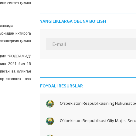
сини синтез қилиш
YANGILIKLARGA OBUNA BO‘LISH
асосида:
монидан ихтирога
иоконверсия қилиш
идаги “РОДОАМИД”
нинг 2021 йил 15
инган ва олинган
р экологик тоза
FOYDALI RESURSLAR
O‘zbekiston Respublikasining Hukumat po
O‘zbekiston Respublikasi Oliy Majlisi Sena