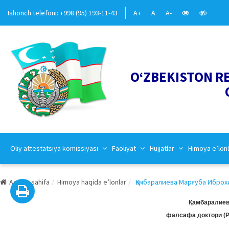
Ishonch telefoni: +998 (95) 193-11-43
A+
A
A-
O‘ZBEKISTON R
Oliy attestatsiya komissiyasi
Faoliyat
Hujjatlar
Himoya e’lonl
Asosiy sahifa
Himoya haqida e’lonlar
Қамбаралиева Марғуба Иброх
Қамбаралиев
фалсафа доктори (P