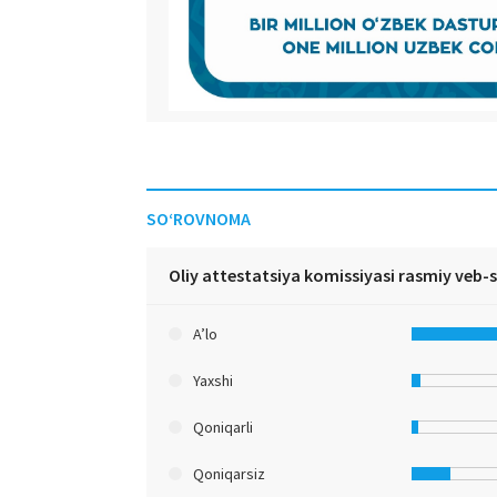
SO‘ROVNOMA
Oliy attestatsiya komissiyasi rasmiy veb-
A’lo
Yaxshi
Qoniqarli
Qoniqarsiz