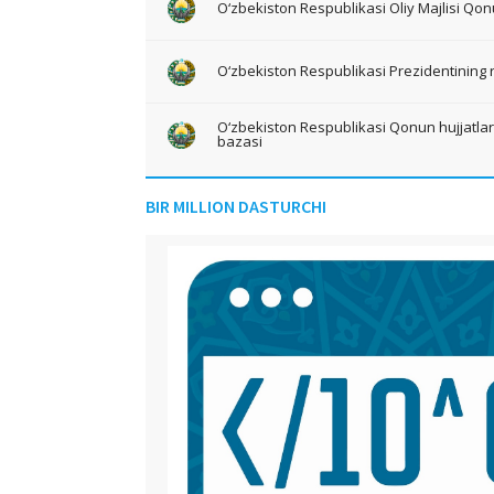
O‘zbekiston Respublikasi Oliy Majlisi Qon
O‘zbekiston Respublikasi Prezidentining 
O‘zbekiston Respublikasi Qonun hujjatlari 
bazasi
BIR MILLION DASTURCHI