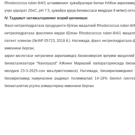
Rhodococcus ruber-8/4/1 штаммининг ҳужайралари билан НАКни акрилами
учун ҳарорат 20оС, рН 7.5, ҳужайра қуруқ биомассаси миқдори 9 мг/мл) о
IV. Тадқиқот натижаларининг жорий қилиниши:
Фаол нитрилгидратаза продуценти бўлган маҳаллий Rhodococcus ruber-8
нитрилгидратаза фаоллиги юқори бўлган Rhodococcus ruber-8/4/1 маҳал
патент олинган (№IAP 05723, 2018 й.). Натижада, фаол нитрилгидратаза
имконини берган;
акрил кислотаси нитрилини акриламидга биоконверсия қилувчи маҳалли
биокатализатори “Navoiyazot” АЖнинг Марказий лабораториясида биоа
июлдаги 23-3-2625-сон маълумотномаси). Натижада, биоакриламиднинг 
биоакриламид намунасини радикал полимерлаб 14-18% биогел синте
биокаталитик усулга алмаштириш имконини берган.