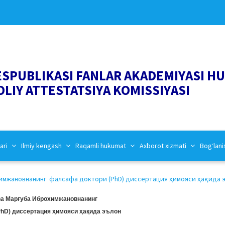
ESPUBLIKASI FANLAR AKADEMIYASI H
OLIY ATTESTATSIYA KOMISSIYASI
ari
Ilmiy kengash
Raqamli hukumat
Axborot xizmati
Bog‘lani
имжановнанинг фалсафа доктори (PhD) диссертация ҳимояси ҳақида эъ
а Марғуба Иброхимжановнанинг
hD) диссертация ҳимояси ҳақида эълон