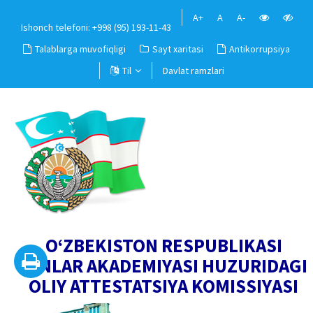
A+
A
A-
Ishonch telefoni: +998 (95) 193-11-43
Talablarga muvofiqligi
Sayt xaritasi
Antikorrupsiya
Til
Davlat ramzlari
O‘ZBEKISTON RESPUBLIKASI
FANLAR AKADEMIYASI HUZURIDAGI
OLIY ATTESTATSIYA KOMISSIYASI