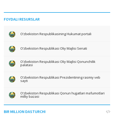
FOYDALI RESURSLAR
O‘zbekiston Respublikasining Hukumat portali
O‘zbekiston Respublikasi Oliy Majlisi Senati
O‘zbekiston Respublikasi Oliy Majlisi Qonunchilik
palatasi
O‘zbekiston Respublikasi Prezidentining rasmiy veb
sayti
O‘zbekiston Respublikasi Qonun hujjatlari ma’lumotlari
milliy bazasi
BIR MILLION DASTURCHI