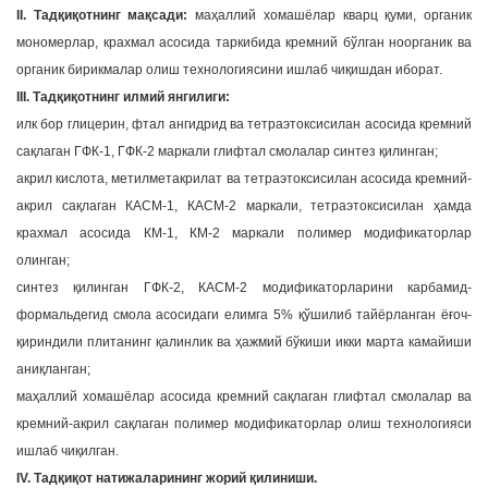
II. Тадқиқотнинг мақсади:
маҳаллий хомашёлар кварц қуми, органик
мономерлар, крахмал асосида таркибида кремний бўлган ноорганик ва
органик бирикмалар олиш технологиясини ишлаб чиқишдан иборат.
III. Тадқиқотнинг илмий янгилиги:
илк бор глицерин, фтал ангидрид ва тетраэтоксисилан асосида кремний
сақлаган ГФК-1, ГФК-2 маркали глифтал смолалар синтез қилинган;
акрил кислота, метилметакрилат ва тетраэтоксисилан асосида кремний-
акрил сақлаган КАСМ-1, КАСМ-2 маркали, тетраэтоксисилан ҳамда
крахмал асосида КМ-1, КМ-2 маркали полимер модификаторлар
олинган;
синтез қилинган ГФК-2, КАСМ-2 модификаторларини карбамид-
формальдегид смола асосидаги елимга 5% қўшилиб тайёрланган ёғоч-
қириндили плитанинг қалинлик ва ҳажмий бўкиши икки марта камайиши
аниқланган;
маҳаллий хомашёлар асосида кремний сақлаган глифтал смолалар ва
кремний-акрил сақлаган полимер модификаторлар олиш технологияси
ишлаб чиқилган.
IV. Тадқиқот натижаларининг жорий қилиниши.