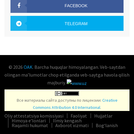
FACEBOOK
OAK.UZ
TELEGRAM
OAK.UZ
© 2026
OAK
. Barcha huquqlar himoyalangan. Veb-saytdan
olingan maʼlumotlar chop etilganda veb-saytga havola qilish
majburiy.
Все материалы сайта доступны по лицензии:
Creative
Commons Attribution 4.0 International
.
Oliy attestatsiya komissiyasi
Faoliyat
Hujjatlar
Himoya e’lonlari
Ilmiy kengash
Raqamli hukumat
Axborot xizmati
Bog‘lanish