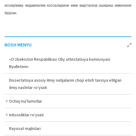
иссиқликка чидамлилик хоссаларини икки мартагача ошириш имконини
берган.
BOSH MENYU
«O‘zbekiston Respublikasi Oliy attestatsiya komissiyasi
Byulleteni»
Dissertatsiya asosiy ilmiy natijalarini chop etish tavsiya etilgan
ilmiy nashrlar ro‘yxati
Ochiq ma’lumotlar
Ixtisosliklar ro‘yxati
Rayosat majlislari