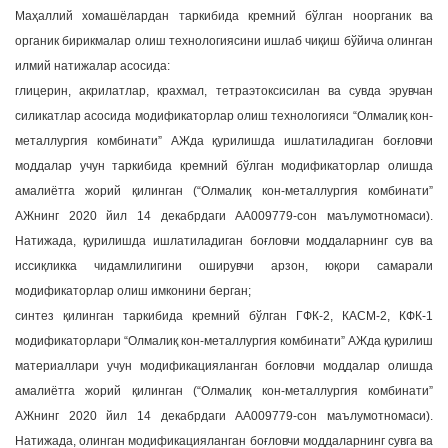
Маҳаллий хомашёлардан таркибида кремний бўлган ноорганик ва
органик бирикмалар олиш технологиясини ишлаб чиқиш бўйича олинган
илмий натижалар асосида:
глицерин, акрилатлар, крахмал, тетраэтоксисилан ва сувда эрувчан
силикатлар асосида модификаторлар олиш технологияси “Олмалиқ кон-
металлургия комбинати” АЖда қурилишда ишлатиладиган боғловчи
моддалар учун таркибида кремний бўлган модификаторлар олишда
амалиётга жорий қилинган (“Олмалиқ кон-металлургия комбинати”
АЖнинг 2020 йил 14 декабрдаги АА009779-сон маълумотномаси).
Натижада, қурилишда ишлатиладиган боғловчи моддаларнинг сув ва
иссиқликка чидамлилигини оширувчи арзон, юқори самарали
модификаторлар олиш имконини берган;
синтез қилинган таркибида кремний бўлган ГФК-2, КАСМ-2, КФК-1
модификаторлари “Олмалиқ кон-металлургия комбинати” АЖда қурилиш
материаллари учун модификацияланган боғловчи моддалар олишда
амалиётга жорий қилинган (“Олмалиқ кон-металлургия комбинати”
АЖнинг 2020 йил 14 декабрдаги АА009779-сон маълумотномаси).
Натижада, олинган модификацияланган боғловчи моддаларнинг сувга ва