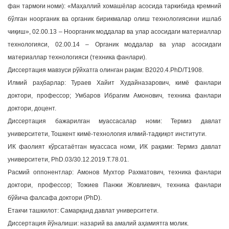
фан тармоғи номи): «Маҳаллий хомашёлар асосида таркибида кремний
a
бўлган ноорганик ва органик бирикмалар олиш технологиясини ишлаб
t
чиқиш», 02.00.13 – Ноорганик моддалар ва улар асосидаги материаллар
i
технологияси, 02.00.14 – Органик моддалар ва улар асосидаги
o
n
материаллар технологияси (техника фанлари).
Диссертация мавзуси рўйхатга олинган рақам: B2020.4.PhD/T1908.
Илмий раҳбарлар: Тураев Хайит Худайназарович, кимё фанлари
доктори, профессор; Умбаров Ибрагим Амонович, техника фанлари
доктори, доцент.
Диссертация бажарилган муассасалар номи: Термиз давлат
университети, Тошкент кимё-технология илмий-тадқиқот институти.
ИК фаолият кўрсатаётган муассаса номи, ИК рақами: Термиз давлат
университети, PhD.03/30.12.2019.Т.78.01.
Расмий оппонентлар: Амонов Мухтор Рахматович, техника фанлари
доктори, профессор; Тожиев Панжи Жовлиевич, техника фанлари
бўйича фалсафа доктори (PhD).
Етакчи ташкилот: Самарқанд давлат университети.
Диссертация йўналиши: назарий ва амалий аҳамиятга молик.