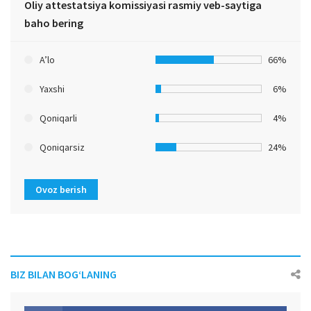
Oliy attestatsiya komissiyasi rasmiy veb-saytiga
baho bering
A’lo
66%
Yaxshi
6%
Qoniqarli
4%
Qoniqarsiz
24%
Ovoz berish
BIZ BILAN BOG‘LANING