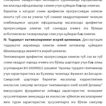
масаласида ифодалашлар сонини учун қуйидан баҳолар олинган;
берилган н натурал сонни арифметик прогрессиядан олинган
иккита туб сон ва учинчи туб соннинг квадратларининг чизиқли
комбинацияси орқали ифодалашлар масаласида арифметик
прогрессиядан олинган туб сонларда ечимга эга бўлиши
исботланган ва тасвирлашлар сони учун қуйидан баҳо олинган.
IV. Тадқиқот натижаларининг жорий қилиниши.
Диссертация
тадқиқоти жараёнида олинган илмий натижалар қуйидаги
йўналишларда амалиётга жорий қилинган:
Тенгламаларни арифметик прогрессиядан олинган туб сон ва туб
сонни квадрат-ларида ечимга эга бўлиш шартлари учун баҳо олиш
усулларидан Ф3-202009211 рақамли “Аралаш турдаги тенгламалар
учун характеристика ва бузилиш чизиғида Франкел ва Бисадзе-
Самарский шартлари берилган масалалар корректлигини
ноклассик сингуляр интеграл тенгламаларга олиб келиб ўрганиш”
мавзусидаги фундаментал лойиҳада характеристик чизиқнинг
хусусиятларини аниқлашда ва ноклассик қўйилган масалаларнинг
янги турли характеристик хусусиятларга эга бўлган сингуляр