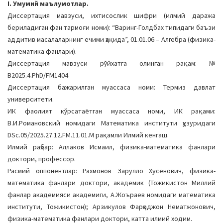
I. Умумий маълумотлар.
a
Диссертация мавзуси, ихтисослик шифри (илмий даража
t
бериладиган фан тармоғи номи): “Варинг-Голдбах типидаги баъзи
i
аддитив масалаларнинг ечими ҳақида”, 01.01.06 – Алгебра (физика-
o
математика фанлари).
n
Диссертация мавзуси рўйхатга олинган рақам: №
В2025.4.PhD/FM1404
Диссертация бажарилган муассаса номи: Термиз давлат
университети.
ИК фаолият кўрсатаётган муассаса номи, ИК рақами:
В.И.Романовский номидаги Математика институти ҳузуридаги
DSc.05/2025.27.12.FM.11.01.М рақамли Илмий кенгаш.
Илмий раҳбар: Аллаков Исмаил, физика-математика фанлари
доктори, профессор.
Расмий оппонентлар: Рахмонов Зарулло Хусенович, физика-
математика фанлари доктори, академик (Тожикистон Миллий
фанлар академияси академиги, А.Жоъраев номидаги математика
институти, Тожикистон); Арзикулов Фарҳоджон Нематжонович,
физика-математика фанлари доктори, катта илмий ходим.