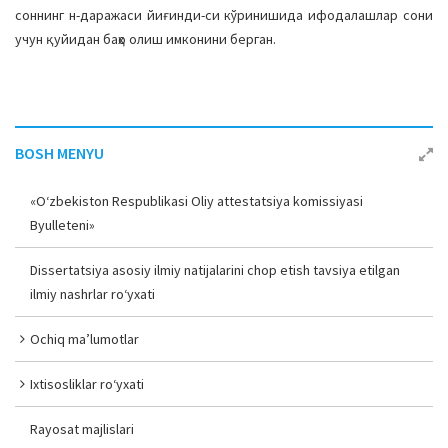
соннинг н-даражаси йиғинди-си кўринишида ифодалашлар сони
учун қуйидан баҳо олиш имконини берган.
BOSH MENYU
«O‘zbekiston Respublikasi Oliy attestatsiya komissiyasi
Byulleteni»
Dissertatsiya asosiy ilmiy natijalarini chop etish tavsiya etilgan
ilmiy nashrlar ro‘yxati
Ochiq ma’lumotlar
Ixtisosliklar ro‘yxati
Rayosat majlislari