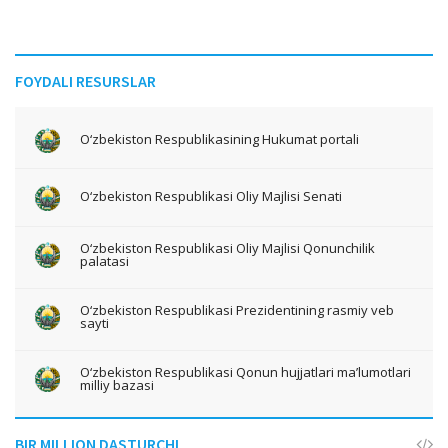
FOYDALI RESURSLAR
O‘zbekiston Respublikasining Hukumat portali
O‘zbekiston Respublikasi Oliy Majlisi Senati
O‘zbekiston Respublikasi Oliy Majlisi Qonunchilik
palatasi
O‘zbekiston Respublikasi Prezidentining rasmiy veb
sayti
O‘zbekiston Respublikasi Qonun hujjatlari ma’lumotlari
milliy bazasi
BIR MILLION DASTURCHI