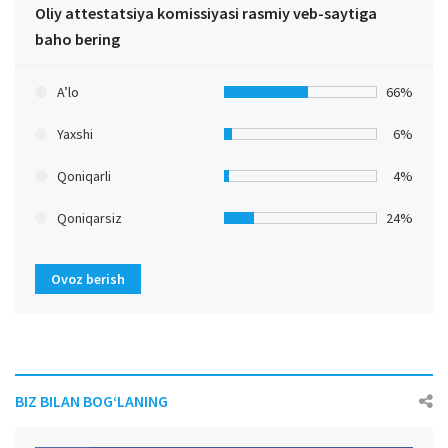
Oliy attestatsiya komissiyasi rasmiy veb-saytiga
baho bering
A’lo
66%
Yaxshi
6%
Qoniqarli
4%
Qoniqarsiz
24%
Ovoz berish
BIZ BILAN BOG‘LANING