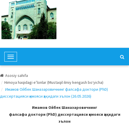
T
o
g
Asosiy sahifa
g
Himoya haqidagi e’lonlar (Mustaqil ilmiy kengash bo‘yicha)
l
Имамов Ойбек Шаназаровичнинг фалсафа доктори (PhD)
e
диссертацияси ҳимояси ҳақидаги эълон (26.05.2026)
N
a
Имамов Ойбек Шаназаровичнинг
v
фалсафа доктори (PhD) диссертацияси ҳимояси ҳақидаги
i
эълон
g