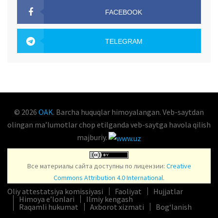
FACEBOOK
OAK.UZ
TELEGRAM
OAK.UZ
© 2026
OAK
. Barcha huquqlar himoyalangan. Veb-saytdan
olingan maʼlumotlar chop etilganda veb-saytga havola qilish
majburiy.
Все материалы сайта доступны по лицензии:
Creative
Commons Attribution 4.0 International
.
Oliy attestatsiya komissiyasi
Faoliyat
Hujjatlar
Himoya e’lonlari
Ilmiy kengash
Raqamli hukumat
Axborot xizmati
Bog‘lanish