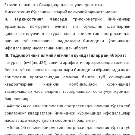
Етакчи ташкилот: Самарқанд давлат университети.
Диссертация йўналиши: назарий ва амалий аҳамиятга молик.
II. Тадқиқотнинг мақсади
тригонометрик йиғиндилар
ёрдамида, конгруент ечимга эга бўлишлик шартларини
қаноатлантирувчи н натурал сонни арифметик прогрессиядан
олинган туб сонларнинг квадратлари йиғиндиси кўринишида
ифодалашлар масаласини ечишдан иборат.
III. Тадқиқотнинг илмий янгилиги қуйидагилардан иборат:
натурал н (н≡5(mod24)) сонини арифметик прогрессиядан олинган
бешта туб сонларнинг квадратлари йиғиндиси кўринишида ҳамда
арифметик прогрессиядан олинган бешта туб сонларнинг
квадратларини чизиқли комбинацияси кўринишида
тасвирлашлар масалаларида тасвирлашлар сони учун қуйидан
баҳо олинган;
н≡4(mod24) сонини арифметик прогрессиядан олинган тўртта туб
сонларнинг квадратлари йиғиндиси кўринишида ифодалашлар
масаласида махсус тўплам юқори-дан баҳоланган;
н≡4(mod24) сонини арифметик прогрессиядан олинган тўртта туб
сонларнинг квадратлари йиғиндиси кўринишида ифодалашлар