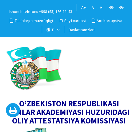
A+
A
A-
Ishonch telefoni: +998 (95) 193-11-43
Talablarga muvofiqligi
Sayt xaritasi
Antikorrupsiya
Til
Davlat ramzlari
O‘ZBEKISTON RESPUBLIKASI
FANLAR AKADEMIYASI HUZURIDAGI
OLIY ATTESTATSIYA KOMISSIYASI