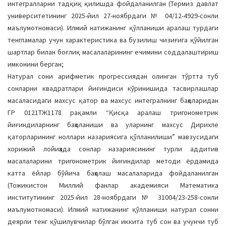
интегралларни тадқиқ қилишда фойдаланилган (Термиз давлат
университетининг 2025-йил 27-ноябрдаги № 04/12-4929-сонли
маълумотномаси). Илмий натижанинг қўлланиши аралаш турдаги
тенгламалар учун характеристика ва бузилиш чизиғига қўйилган
шартлар билан боғлиқ масалаларининг ечимини соддалаштириш
имконини берган;
Натурал сони арифметик прогрессиядан олинган тўртта туб
сонларни квадратлари йиғиндиси кўринишида тасвирлашлар
масаласидаги махсус қатор ва махсус интегралнинг баҳоларидан
ГР 0121ТЖ1178 рақамли “Қисқа аралаш тригонометрик
йиғиндиларнинг баҳоланиши ва уларнинг махсус Дирихле
қаторларининг ноллари назариясига қўлланилиши” мавзусидаги
хорижий лойиҳада сонлар назариясининг турли аддитив
масалаларини тригонометрик йиғиндилар методи ёрдамида
катта ёйлар бўйича баҳолаш масалаларида фойдаланилган
(Тожикистон Миллий фанлар академияси Математика
институтининг 2025-йил 28-ноябрдаги № 31004/23-258-сонли
маълумотномаси). Илмий натижанинг қўлланиши натурал сонни
деярли тенг қўшилувчилар бўлган иккита туб сон ва учунчи туб