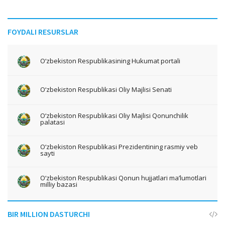
FOYDALI RESURSLAR
O‘zbekiston Respublikasining Hukumat portali
O‘zbekiston Respublikasi Oliy Majlisi Senati
O‘zbekiston Respublikasi Oliy Majlisi Qonunchilik
palatasi
O‘zbekiston Respublikasi Prezidentining rasmiy veb
sayti
O‘zbekiston Respublikasi Qonun hujjatlari ma’lumotlari
milliy bazasi
BIR MILLION DASTURCHI