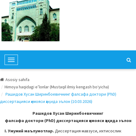
T
o
g
Asosiy sahifa
g
Himoya haqidagi e’lonlar (Mustaqil ilmiy kengash bo‘yicha)
l
Рашидов Хусан Ширинбоевичнинг фалсафа доктори (PhD)
e
диссертацияси ҳимояси ҳақида эълон (10.03.2026)
N
a
Рашидов Хусан Ширинбоевичнинг
v
фалсафа доктори (PhD) диссертацияси ҳимояси ҳақида эълон
i
I. Умумий маълумотлар.
Диссертация мавзуси, ихтисослик
g