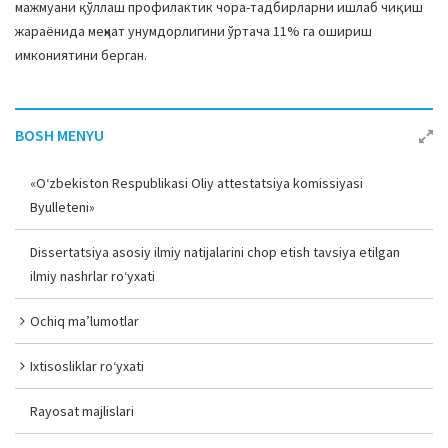
мажмуани қўллаш профилактик чора-тадбирларни ишлаб чиқиш
жараёнида меҳнат унумдорлигини ўртача 11% га ошириш
имкониятини берган.
BOSH MENYU
«O‘zbekiston Respublikasi Oliy attestatsiya komissiyasi
Byulleteni»
Dissertatsiya asosiy ilmiy natijalarini chop etish tavsiya etilgan
ilmiy nashrlar ro‘yxati
Ochiq ma’lumotlar
Ixtisosliklar ro‘yxati
Rayosat majlislari