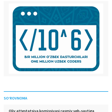
SO‘ROVNOMA
Oliy attestatsiya komissiyasi rasmiy veb-saytiga