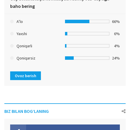
baho bering
A’lo
66%
Yaxshi
6%
Qoniqarli
4%
Qoniqarsiz
24%
Ovoz berish
BIZ BILAN BOG‘LANING