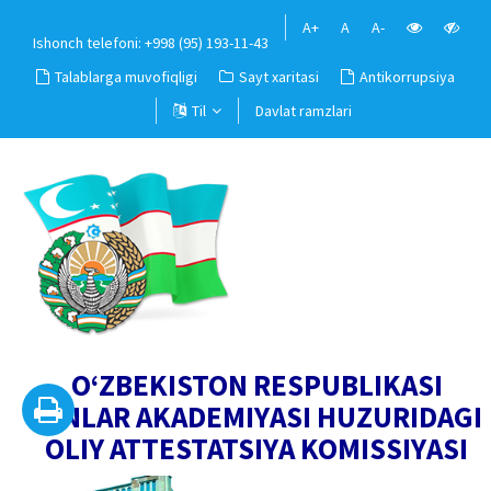
A+
A
A-
Ishonch telefoni: +998 (95) 193-11-43
Talablarga muvofiqligi
Sayt xaritasi
Antikorrupsiya
Til
Davlat ramzlari
O‘ZBEKISTON RESPUBLIKASI
FANLAR AKADEMIYASI HUZURIDAGI
OLIY ATTESTATSIYA KOMISSIYASI