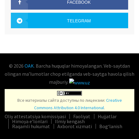
FACEBOOK
OAK.UZ
TELEGRAM
OAK.UZ
© 2026
OAK
. Barcha huquqlar himoyalangan. Veb-saytdan
olingan maʼlumotlar chop etilganda veb-saytga havola qilish
majburiy.
Все материалы сайта доступны по лицензии:
Creative
Commons Attribution 4.0 International
.
Oliy attestatsiya komissiyasi
Faoliyat
Hujjatlar
Himoya e’lonlari
Ilmiy kengash
Raqamli hukumat
Axborot xizmati
Bog‘lanish