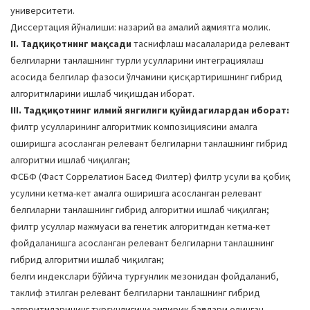
университети.
Диссертация йўналиши: назарий ва амалий аҳамиятга молик.
II. Тадқиқотнинг мақсади
таснифлаш масалаларида релевант
белгиларни танлашнинг турли усулларини интеграциялаш
асосида белгилар фазоси ўлчамини қисқартиришнинг гибрид
алгоритмларини ишлаб чиқишдан иборат.
III. Тадқиқотнинг илмий янгилиги қуйидагилардан иборат:
филтр усулларининг алгоритмик композициясини амалга
оширишга асосланган релевант белгиларни танлашнинг гибрид
алгоритми ишлаб чиқилган;
ФCБФ (Фаст Cоррелатион Басед Филтер) филтр усули ва қобиқ
усулини кетма-кет амалга оширишга асосланган релевант
белгиларни танлашнинг гибрид алгоритми ишлаб чиқилган;
филтр усуллар мажмуаси ва генетик алгоритмдан кетма-кет
фойдаланишга асосланган релевант белгиларни танлашнинг
гибрид алгоритми ишлаб чиқилган;
белги индекслари бўйича турғунлик мезонидан фойдаланиб,
таклиф этилган релевант белгиларни танлашнинг гибрид
алгоритмларининг турғунлигини эмпирик баҳолари олинган.