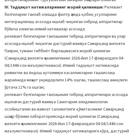
IV. Тадқиқот натижаларининг жорий қилиниши:
Релевант
белгиларни танлаб олишда филтр ҳамда қобиқ усулларини
интеграциялаш асосида ишлаб чиқилган гибрид алгоритмлар
бўйича олинган илмий натижалар асосида:
релевант белгиларни танлашнинг гибрид алгоритмлари ва улар
асосида ишлаб чиқилган дастурий мажмуа Самарқанд вилояти
Паяриқ тумани тиббиёт бирлашмасига жорий қилинган
(Самарқанд вилояти ҳокимлигининг 2026-йил 17-февралдаги 04-
04/1446-сон маълумотномаси). Илмий тадқиқот натижасида
ревматик ва ёндош аутоиммун касалликларни ташхислаш
жараёнида меҳнат унумдорлиги 14% ошган, ташхислаш аниқлиги
ўртача 11% га ошган;
релевант белгиларни танлашнинг гибрид алгоритмлари асосида
ишловчи дастурий мажмуа Санитария-эпидемиологик
осойишталик ва жамоат саломатлиги қўмитасининг Самарқанд
шаҳар бўлими лабораториясида жорий қилинган (Самарқанд
вилояти ҳокимлигининг 2026-йил 17-февралдаги 04-04/1446-сон
маълумотномаси). Илмий тадқиқот натижаларига кўра, дастурий