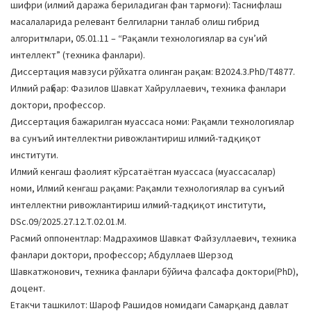
шифри (илмий даража бериладиган фан тармоғи): Таснифлаш
a
масалаларида релевант белгиларни танлаб олиш гибрид
t
алгоритмлари, 05.01.11 – “Рақамли технологиялар ва сунʼий
i
интеллект” (техника фанлари).
o
Диссертация мавзуси рўйхатга олинган рақам: В2024.3.PhD/Т4877.
n
Илмий раҳбар: Фазилов Шавкат Хайруллаевич, техника фанлари
доктори, профессор.
Диссертация бажарилган муассаса номи: Рақамли технологиялар
ва сунъий интеллектни ривожлантириш илмий-тадқиқот
институти.
Илмий кенгаш фаолият кўрсатаётган муассаса (муассасалар)
номи, Илмий кенгаш рақами: Рақамли технологиялар ва сунъий
интеллектни ривожлантириш илмий-тадқиқот институти,
DSc.09/2025.27.12.Т.02.01.М.
Расмий оппонентлар: Мадрахимов Шавкат Файзуллаевич, техника
фанлари доктори, профессор; Абдуллаев Шерзод
Шавкатжонович, техника фанлари бўйича фалсафа доктори(PhD),
доцент.
Етакчи ташкилот: Шароф Рашидов номидаги Самарқанд давлат