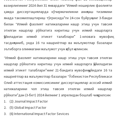
a
вазирлигининг 2024 йил 31 январдаги “Илмий ноширлик фаолияти
t
ҳамда диссертацияларда кўчирмачиликни аниқлаш тизимини
i
янада такомиллаштириш тўғрисида”ги 24-сон буйруқнинг 3-банди
o
билан “Илмий фаолият натижаларини нашр этиш учун тавсия
n
этилган нашрлар рўйхатига киритиш учун илмий нашрларга
қўйиладиган илмий этикет талаблари” 1-иловага мувофиқ
тасдиқланиб, унда 16 та нашриётлар ва маълумотлар базалари
эътиборга олинмагани маълумот учун қабул қилинсин.
“Илмий фаолият натижаларини нашр этиш учун тавсия этилган
нашрлар рўйхатига киритиш учун илмий нашрларга қўйиладиган
илмий этикет талаблари”нинг 21-бандига мувофиқ қуйидаги 16 та
нашриётлар ва маълумотлар базалари “Ўзбекистон Республикаси
Олий аттестация комиссиясининг диссертациялар асосий илмий
натижаларини чоп этиш тавсия этилган илмий нашрлар
рўйхати”дан (3-бет) 2024 йилнинг 1 апрелидан бошлаб чиқарилсин:
1. (2) Journal Impact Factor
2. (5) Global Impact Factor
3. (6) International Impact Factor Sevices