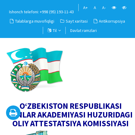
A+
A
A-
Ishonch telefoni: +998 (95) 193-11-43
Talablarga muvofiqligi
Sayt xaritasi
Antikorrupsiya
Til
Davlat ramzlari
O‘ZBEKISTON RESPUBLIKASI
FANLAR AKADEMIYASI HUZURIDAGI
OLIY ATTESTATSIYA KOMISSIYASI