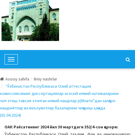
T
o
g
Asosiy sahifa
Ilmiy nashrlar
g
“Ўзбекистон Республикаси Олий аттестация
l
комиссиясининг диссертациялар асосий илмий натижаларини
e
чоп этиш тавсия этилган илмий нашрлар рўйхати”дан халқаро
N
нашриётлар ва маълумотлар базаларини чиқариш ҳақида
a
(01.04.2024)
v
i
ОАК Раёсатининг 2024 йил 30 мартдаги 352/4-сон қарори:
g
Ўзбекистон Республикаси Олий таълим, фан ва инновациялар