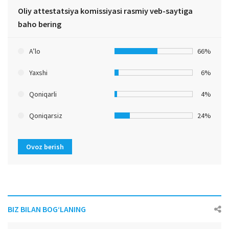
Oliy attestatsiya komissiyasi rasmiy veb-saytiga
baho bering
A’lo
66%
Yaxshi
6%
Qoniqarli
4%
Qoniqarsiz
24%
Ovoz berish
BIZ BILAN BOG‘LANING