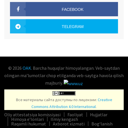
FACEBOOK
OAK.UZ
TELEGRAM
OAK.UZ
© 2026
OAK
. Barcha huquqlar himoyalangan. Veb-saytdan
olingan maʼlumotlar chop etilganda veb-saytga havola qilish
majburiy.
Все материалы сайта доступны по лицензии:
Creative
Commons Attribution 4.0 International
.
Oliy attestatsiya komissiyasi
Faoliyat
Hujjatlar
Himoya e’lonlari
Ilmiy kengash
Raqamli hukumat
Axborot xizmati
Bog‘lanish