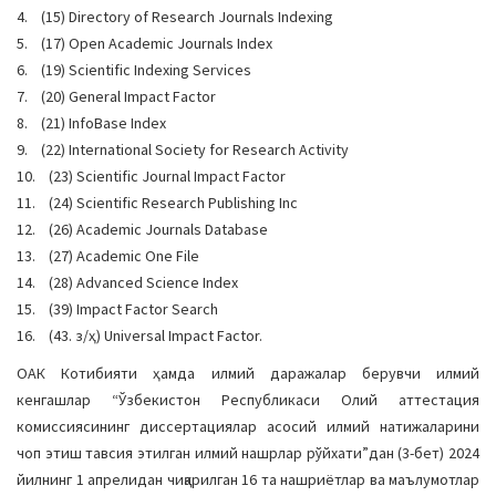
4. (15) Directory of Research Journals Indexing
5. (17) Open Academic Journals Index
6. (19) Scientific Indexing Services
7. (20) General Impact Factor
8. (21) InfoBase Index
9. (22) International Society for Research Activity
10. (23) Scientific Journal Impact Factor
11. (24) Scientific Research Publishing Inc
12. (26) Academic Journals Database
13. (27) Academic One File
14. (28) Advanced Science Index
15. (39) Impact Factor Search
16. (43. з/ҳ) Universal Impact Factor.
ОАК Котибияти ҳамда илмий даражалар берувчи илмий
кенгашлар “Ўзбекистон Республикаси Олий аттестация
комиссиясининг диссертациялар асосий илмий натижаларини
чоп этиш тавсия этилган илмий нашрлар рўйхати”дан (3-бет) 2024
йилнинг 1 апрелидан чиқарилган 16 та нашриётлар ва маълумотлар