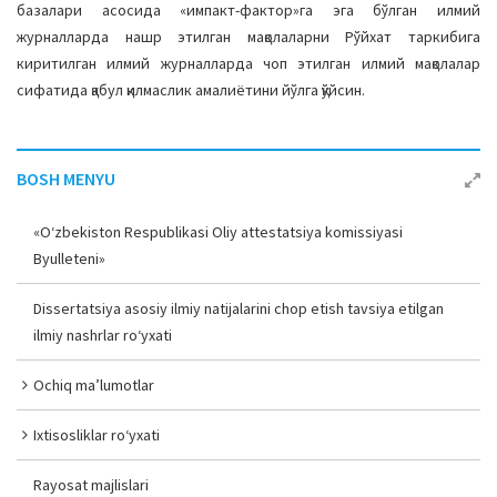
базалари асосида «импакт-фактор»га эга бўлган илмий
журналларда нашр этилган мақолаларни Рўйхат таркибига
киритилган илмий журналларда чоп этилган илмий мақолалар
сифатида қабул қилмаслик амалиётини йўлга қўйсин.
BOSH MENYU
«O‘zbekiston Respublikasi Oliy attestatsiya komissiyasi
Byulleteni»
Dissertatsiya asosiy ilmiy natijalarini chop etish tavsiya etilgan
ilmiy nashrlar ro‘yxati
Ochiq ma’lumotlar
Ixtisosliklar ro‘yxati
Rayosat majlislari