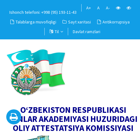
A+
A
A-
Ishonch telefoni: +998 (95) 193-11-43
Talablarga muvofiqligi
Sayt xaritasi
Antikorrupsiya
Til
Davlat ramzlari
O‘ZBEKISTON RESPUBLIKASI
FANLAR AKADEMIYASI HUZURIDAGI
OLIY ATTESTATSIYA KOMISSIYASI