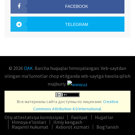
FACEBOOK
OAK.UZ
TELEGRAM
OAK.UZ
© 2026
OAK
. Barcha huquqlar himoyalangan. Veb-saytdan
olingan maʼlumotlar chop etilganda veb-saytga havola qilish
majburiy.
Все материалы сайта доступны по лицензии:
Creative
Commons Attribution 4.0 International
.
Oliy attestatsiya komissiyasi
Faoliyat
Hujjatlar
Himoya e’lonlari
Ilmiy kengash
Raqamli hukumat
Axborot xizmati
Bog‘lanish