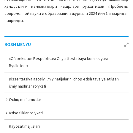
a
ҳамдўстлиги мамлакатлари нашрлари рўйхатидан «Проблемы
t
современной науки и образования» журнали 2024 йил 1 январидан
i
чиқарилди.
o
n
BOSH MENYU
«O‘zbekiston Respublikasi Oliy attestatsiya komissiyasi
Byulleteni»
Dissertatsiya asosiy ilmiy natijalarini chop etish tavsiya etilgan
ilmiy nashrlar ro‘yxati
Ochiq ma’lumotlar
Ixtisosliklar ro‘yxati
Rayosat majlislari