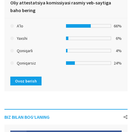
Oliy attestatsiya komissiyasi rasmiy veb-saytiga
baho bering
A’lo
66%
Yaxshi
6%
Qoniqarli
4%
Qoniqarsiz
24%
Ovoz berish
BIZ BILAN BOG‘LANING