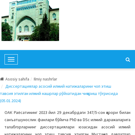
T
o
g
Asosiy sahifa
Ilmiy nashrlar
g
Диссертациялар асосий илмий натижаларини чоп этиш
l
тавсия этилган илмий нашрлар рўйхатидан чиқариш тўғрисида
e
(05.01.2024)
N
a
ОАК Раёсатининг 2023 йил 29 декабрдаги 347/5-сон қарори билан
v
санъатшунослик фанлари бўйича PhD ва DSc илмий даражаларига
i
талабгорларнинг диссертациялари юзасидан асосий илмий
g
натижаларини чоп этиш тавсия этилган Мустақил давлатлар